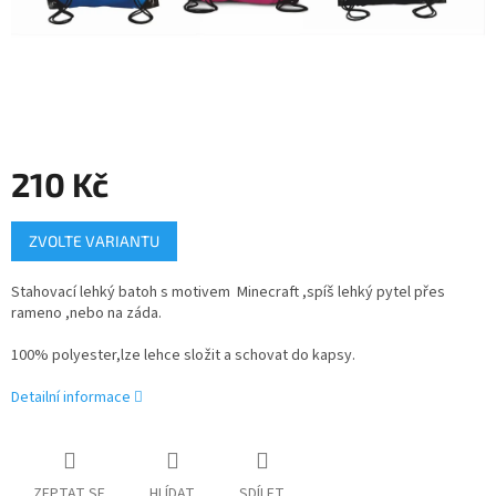
210 Kč
Měrná
ZVOLTE VARIANTU
cena:
Stahovací lehký batoh s motivem Minecraft ,spíš lehký pytel přes
rameno ,nebo na záda.
100% polyester,lze lehce složit a schovat do kapsy.
Detailní informace
ZEPTAT SE
HLÍDAT
SDÍLET