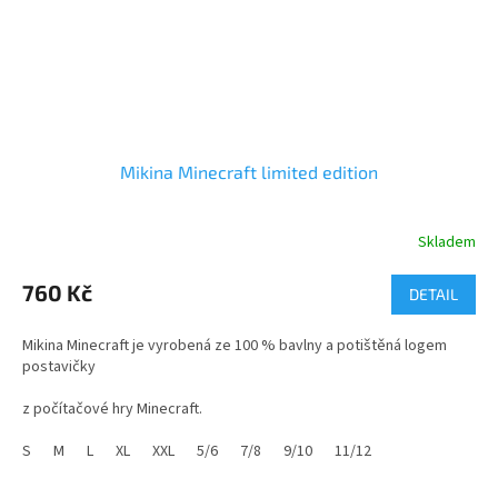
Mikina Minecraft limited edition
Skladem
Průměrné
hodnocení
produktu
760 Kč
DETAIL
je
4,7
Mikina Minecraft je vyrobená ze 100 % bavlny a potištěná logem
z
postavičky
5
hvězdiček.
z počítačové hry Minecraft.
materiál mikiny -
S
M
L
XL
XXL
5/6
7/8
9/10
11/12
Úplet:
hladký