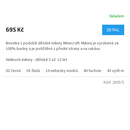
Skladem
Průměrné
hodnocení
produktu
695 Kč
DETAIL
je
4,1
Novinka v podobě dětské mikiny Minecraft. Mikina je vyrobená ze
z
100% bavlny a je potištěná z přední strany a na rukávu.
5
hvězdiček.
Velikosti mikiny - dětské 5 až 12 let
velikosti mikiny - dospělé - S až L
02 černá
03 žlutá
10 nebesky modrá
40 fuchsie
43 sytě mod
Barevnost mikiny - výběr z více jak 8 barev.
Kód:
2805/S