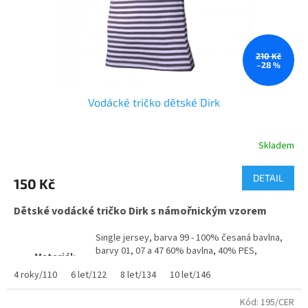
210 Kč
–28 %
Vodácké tričko dětské Dirk
Skladem
Průměrné
hodnocení
produktu
DETAIL
150 Kč
je
5,0
Dětské vodácké tričko Dirk s námořnickým vzorem
z
5
Single jersey, barva 99 - 100% česaná bavlna,
hvězdiček.
barvy 01, 07 a 47 60% bavlna, 40% PES,
Materiál:
prstencově dopřádaná, silikonová úprava,
4 roky/110
6 let/122
8 let/134
10 let/146
barveno v přízi
Plošná hmotnost:
150 - 160 g/m2
Kód:
195/CER
Potisk:
možný od 1 kusu na přání