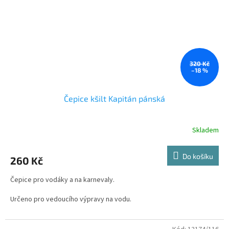
Velikost je možnost regulovat vzadu.Vyrábí se jak v dětské tak
dospělé velikosti.
320 Kč
–18 %
Čepice kšilt Kapitán pánská
Skladem
Do košíku
260 Kč
Čepice pro vodáky a na karnevaly.
Určeno pro vedoucího výpravy na vodu.
Čepici můžete doplnit námořnickým tričkem, které Vám rádi
potiskneme.