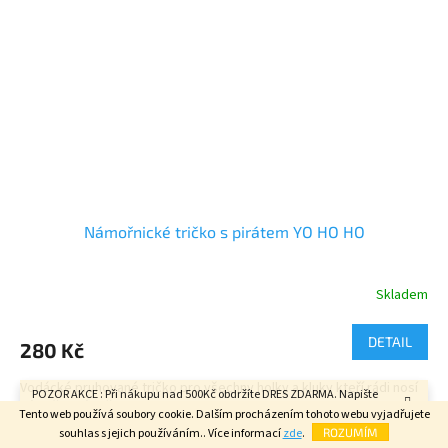
Námořnické tričko s pirátem YO HO HO
Skladem
Průměrné
hodnocení
produktu
DETAIL
280 Kč
je
5,0
Vodácké pruhované tričko pro všechny holky a kluky kteří rádi nosí
z
POZOR AKCE : Při nákupu nad 500Kč obdržíte DRES ZDARMA. Napište
námořnická trička .
5
velikost do poznámky v závěrečném kroku objednávky. FAJN DEN.
Tento web používá soubory cookie. Dalším procházením tohoto webu vyjadřujete
hvězdiček.
souhlas s jejich používáním.. Více informací
zde
.
ROZUMÍM
Materiál - 100% bavlna