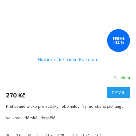
350 Kč
–22 %
Námořnické tričko Kormidlo
Skladem
Průměrné
hodnocení
produktu
DETAIL
270 Kč
je
4,0
Pruhované tričko pro vodáky nebo milovníky mořského jachtingu.
z
5
Velikosti - dětské i dospělé
hvězdiček.
Materiál - 100% bavlna
XL
XXL
M
L
116
128
140
152
164