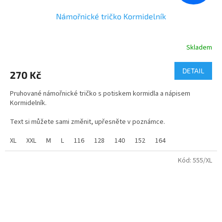
Námořnické tričko Kormidelník
Skladem
Průměrné
hodnocení
produktu
DETAIL
270 Kč
je
4,7
Pruhované námořnické tričko s potiskem kormidla a nápisem
z
Kormidelník.
5
hvězdiček.
Text si můžete sami změnit, upřesněte v poznámce.
velikosti - dětské i dospělé
XL
XXL
M
L
116
128
140
152
164
Kód:
555/XL