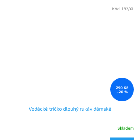
pohlaví - dámské
Kód:
192/XL
290 Kč
–20 %
Vodácké tričko dlouhý rukáv dámské
Skladem
Průměrné
hodnocení