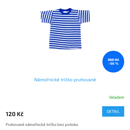
d
i
u
s
k
p
t
r
ů
o
d
u
k
t
ů
360 Kč
–66 %
Námořnické tričko pruhované
Skladem
DETAIL
120 Kč
Pruhované námořnické tričko bez potisku