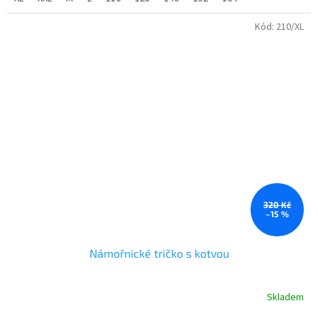
Kód:
210/XL
320 Kč
–15 %
Námořnické tričko s kotvou
Skladem
Průměrné
hodnocení