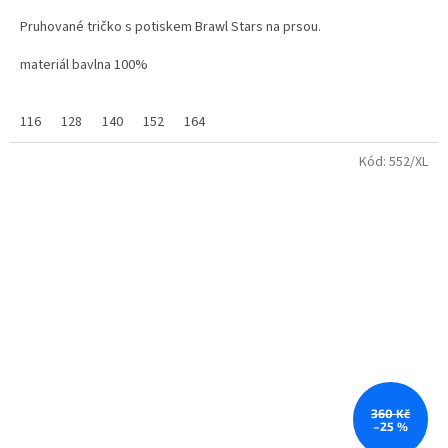
5,0
Pruhované tričko s potiskem Brawl Stars na prsou.
z
5
materiál bavlna 100%
hvězdiček.
116
128
140
152
164
Kód:
552/XL
360 Kč
–25 %