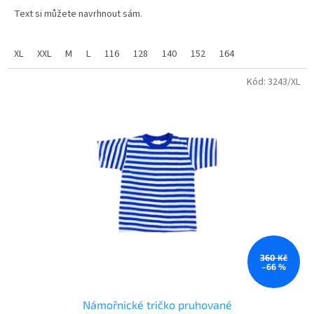
Text si můžete navrhnout sám.
velikosti - dětské i dospělé
XL
XXL
M
L
116
128
140
152
164
Kód:
3243/XL
360 Kč
–66 %
Námořnické tričko pruhované