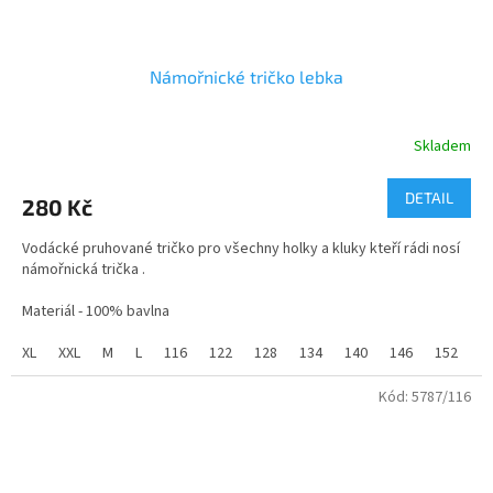
Námořnické tričko lebka
Skladem
Průměrné
hodnocení
produktu
DETAIL
280 Kč
je
5,0
Vodácké pruhované tričko pro všechny holky a kluky kteří rádi nosí
z
námořnická trička .
5
hvězdiček.
Materiál - 100% bavlna
XL
XXL
M
L
116
122
128
134
140
146
152
1
Kód:
5787/116