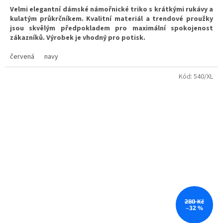
4,0
Velmi elegantní dámské námořnické triko s krátkými rukávy a
z
kulatým průkrčníkem. Kvalitní materiál a trendové proužky
5
jsou skvělým předpokladem pro maximální spokojenost
hvězdiček.
zákazníků. Výrobek je vhodný pro potisk.
Potisk si můžete navrhnout sami.
červená
navy
Kód:
540/XL
280 Kč
–32 %