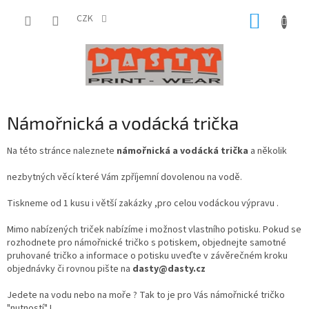
Přejít
NÁKUP
na
CZK
obsah
KOŠÍK
Námořnická a vodácká trička
Na této stránce naleznete
námořnická a vodácká trička
a několik
nezbytných věcí které Vám zpříjemní dovolenou na vodě.
Tiskneme od 1 kusu i větší zakázky ,pro celou vodáckou výpravu .
Mimo nabízených triček nabízíme i možnost vlastního potisku. Pokud se
rozhodnete pro námořnické tričko s potiskem, objednejte samotné
pruhované tričko a informace o potisku uveďte v závěrečném kroku
objednávky či rovnou pište na
dasty@dasty.cz
Jedete na vodu nebo na moře ? Tak to je pro Vás námořnické tričko
"nutností" !