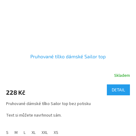
Pruhované tílko dámské Sailor top
Skladem
Průměrné
hodnocení
produktu
DETAIL
228 Kč
je
5,0
Pruhované dámské tílko Sailor top bez potisku
z
5
Text si můžete navrhnout sám.
hvězdiček.
velikosti - XS až XXL
S
M
L
XL
XXL
XS