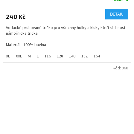
Průměrné
hodnocení
produktu
DETAIL
240 Kč
je
5,0
Vodácké pruhované tričko pro všechny holky a kluky kteří rádi nosí
z
námořnická trička .
5
hvězdiček.
Materiál - 100% bavlna
XL
XXL
M
L
116
128
140
152
164
Kód:
960