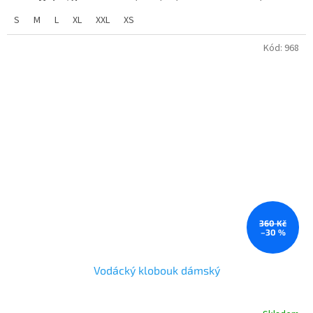
Materiál:
PES, prstencově dopřádaná, silikonová
S
M
L
XL
XXL
XS
úprava, barveno v přízi
Plošná hmotnost:
150 - 160 g/m2
Kód:
968
Potisk:
možný od 1 kusu na přání
Velikosti:
XS - XXL
360 Kč
–30 %
Vodácký klobouk dámský