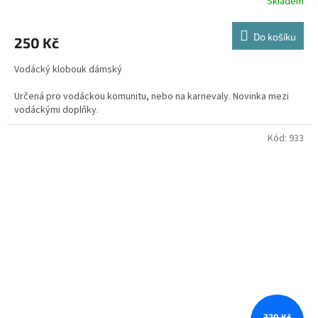
Skladem
Průměrné
hodnocení
produktu
Do košíku
250 Kč
je
5,0
Vodácký klobouk dámský
z
5
Určená pro vodáckou komunitu, nebo na karnevaly. Novinka mezi
hvězdiček.
vodáckými doplňky.
Klobouk můžete doplnit námořnickým tričkem na který Vám rádi
Kód:
933
uděláme potisk.
320 Kč