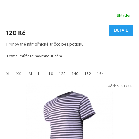
Skladem
Průměrné
hodnocení
produktu
DETAIL
120 Kč
je
5,0
Pruhované námořnické tričko bez potisku
z
5
Text si můžete navrhnout sám.
hvězdiček.
velikosti - dětské i dospělé
XL
XXL
M
L
116
128
140
152
164
Kód:
5181/4 R