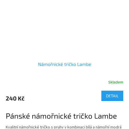
velikosti: S - XL
velikostní tabulku najdete v sekci ke stažení
lze dodat v pánském a dětském provedení
Námořnické tričko Lambe
Skladem
Průměrné
hodnocení
produktu
DETAIL
240 Kč
je
3,7
z
Pánské námořnické tričko Lambe
5
hvězdiček.
Kvalitní námořnické tričko s pruhy v kombinaci bílá a námořní modrá