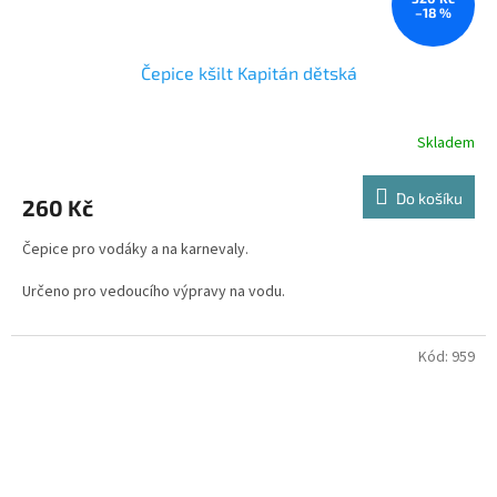
–18 %
Čepice kšilt Kapitán dětská
Skladem
Průměrné
hodnocení
produktu
Do košíku
260 Kč
je
3,0
Čepice pro vodáky a na karnevaly.
z
5
Určeno pro vedoucího výpravy na vodu.
hvězdiček.
Čepici můžete doplnit námořnickým tričkem, které Vám rádi
potiskneme.
Kód:
959
Námořnická čepice Captain je určená primárně pro
vodáckou komunitu, nebo na karnevaly. Novinka mezi vodáckými
doplňky.