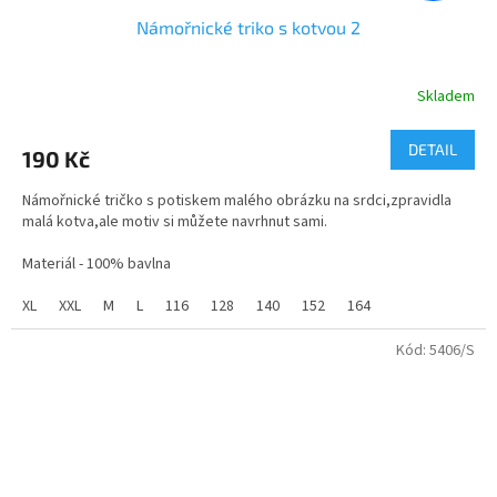
Námořnické triko s kotvou 2
Skladem
Průměrné
hodnocení
produktu
DETAIL
190 Kč
je
4,7
Námořnické tričko s potiskem malého obrázku na srdci,zpravidla
z
malá kotva,ale motiv si můžete navrhnut sami.
5
hvězdiček.
Materiál - 100% bavlna
Velikosti - dětské i dospělé
XL
XXL
M
L
116
128
140
152
164
Kód:
5406/S