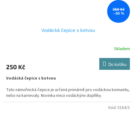
360 Kč
–30 %
Vodácká čepice s kotvou
Skladem
Do košíku
250 Kč
Vodácká čepice s kotvou
Tato námořnická čepice je určená primárně pro vodáckou komunitu,
nebo na karnevaly. Novinka mezi vodáckými doplňky.
Velikost je možnost regulovat vzadu.
Kód:
5184/S
Čepici můžete doplnit námořnickým tričkem na který Vám rádi
uděláme potisk.