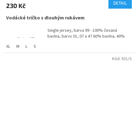
produktu
DETAIL
230 Kč
je
4,0
Vodácké tričko s dlouhým rukávem
z
5
hvězdiček.
Single jersey, barva 99 - 100% česaná
bavlna, barvy 01, 07 a 47 60% bavlna, 40%
Materiál:
PES, prstencově dopřádaná, silikonová
XL
M
L
S
úprava, barveno v přízi
Plošná hmotnost:
150 - 160 g/m2
Kód:
921/S
Potisk:
možný od 1 kusu na přání
Velikosti:
XS - XXL