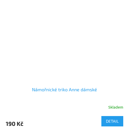
Velikosti:
XS - XXL
Námořnické triko Anne dámské
Skladem
Průměrné
hodnocení
produktu
DETAIL
190 Kč
je