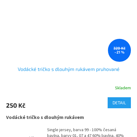
320 Kč
–21 %
Vodácké tričko s dlouhým rukávem pruhované
Skladem
Průměrné
hodnocení
produktu
DETAIL
250 Kč
je
5,0
Vodácké tričko s dlouhým rukávem
z
5
hvězdiček.
Single jersey, barva 99 - 100% česaná
bavlna, barvy 01, 07 a 47 60% bavlna, 40%