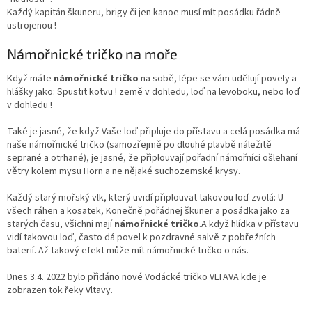
Každý kapitán škuneru, brigy či jen kanoe musí mít posádku řádně
ustrojenou !
Námořnické tričko na moře
Když máte
námořnické tričko
na sobě, lépe se vám udělují povely a
hlášky jako: Spustit kotvu ! země v dohledu, loď na levoboku, nebo loď
v dohledu !
Také je jasné, že když Vaše loď připluje do přístavu a celá posádka má
naše námořnické tričko (samozřejmě po dlouhé plavbě náležitě
seprané a otrhané), je jasné, že připlouvají pořadní námořníci ošlehaní
větry kolem mysu Horn a ne nějaké suchozemské krysy.
Každý starý mořský vlk, který uvidí připlouvat takovou loď zvolá: U
všech ráhen a kosatek, Konečně pořádnej škuner a posádka jako za
starých času, všichni mají
námořnické tričko
.A když hlídka v přístavu
vidí takovou loď, často dá povel k pozdravné salvě z pobřežních
baterií. Až takový efekt může mít námořnické tričko o nás.
Dnes 3.4. 2022 bylo přidáno nové Vodácké tričko VLTAVA kde je
zobrazen tok řeky Vltavy.