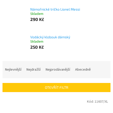
Námořnické tričko Lionel Messi
Skladem
290 Kč
Vodácký klobouk dámský
Skladem
250 Kč
Ř
a
Nejlevnější
Nejdražší
Nejprodávanější
Abecedně
z
e
n
OTEVŘÍT FILTR
í
p
V
Kód:
11607/XL
r
ý
o
p