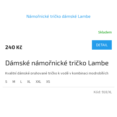
Námořnické tričko dámské Lambe
Skladem
Průměrné
hodnocení
produktu
DETAIL
240 Kč
je
4,8
z
Dámské námořnické tričko Lambe
5
hvězdiček.
Kvalitní dámské pruhované tričko k vodě v kombinaci modrobílých
pruhů se hodí jak pro sjiždění
S
M
L
XL
XXL
XS
divoké vody tak na karneval,nebo jen tak do přírody.
Kód:
918/XL
gramáž: 160 g/m2
složení: 100% bavlna single jersey barvená příze