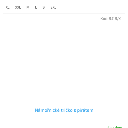
pro pány.
XL
XXL
M
L
S
3XL
Nezbytná výbava pro vodáky nebo jen tak k vodě.
Kód:
5415/XL
gramáž: 160 g/m2
složení: 100% single jersey barvená příze
velikosti: XS - 3XL
velikostní tabulku najdete sekci ke stažení
lze dodat v dámském i dětském provedení
Námořnické tričko s pirátem
Skladem