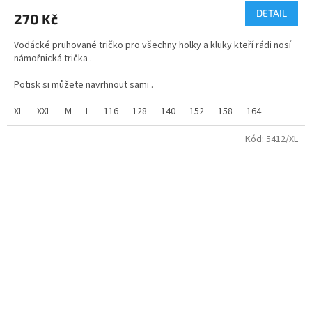
produktu
DETAIL
270 Kč
je
5,0
Vodácké pruhované tričko pro všechny holky a kluky kteří rádi nosí
z
námořnická trička .
5
hvězdiček.
Potisk si můžete navrhnout sami .
Materiál - 100% bavlna
XL
XXL
M
L
116
128
140
152
158
164
Kód:
5412/XL