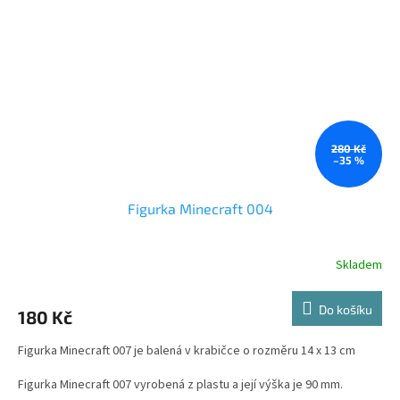
280 Kč
–35 %
Figurka Minecraft 004
Skladem
Průměrné
hodnocení
produktu
Do košíku
180 Kč
je
5,0
Figurka Minecraft 007 je balená v krabičce o rozměru 14 x 13 cm
z
5
Figurka Minecraft 007 vyrobená z plastu a její výška je 90 mm.
hvězdiček.