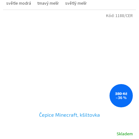
světle modrá
tmavý melír
světlý melír
Kód:
1188/CER
380 Kč
–36 %
Čepice Minecraft, kšiltovka
Skladem
Průměrné