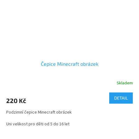
Čepice Minecraft obrázek
Skladem
Průměrné
hodnocení
produktu
DETAIL
220 Kč
je
4,0
Podzimní čepice Minecraft obrázek
z
5
Uni velikost pro děti od 5 do 16 let
hvězdiček.
šířka - 20 cm jedna strana