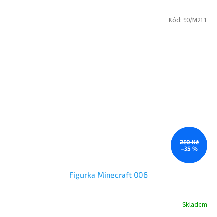
Figurky jsou z nové serie : Minecraft - Dungeons
Kód:
90/M211
Postavičky jsou určené pro děti od 3 let.
280 Kč
–35 %
Figurka Minecraft 006
Skladem