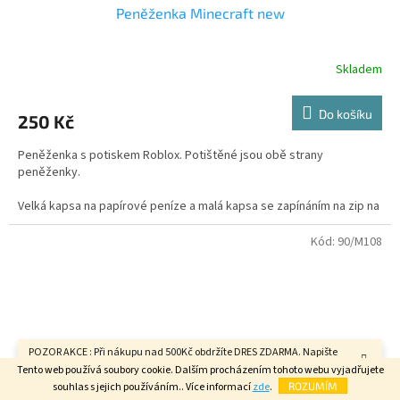
Peněženka Minecraft new
Skladem
Průměrné
hodnocení
produktu
Do košíku
250 Kč
je
3,0
Peněženka s potiskem Roblox. Potištěné jsou obě strany
z
peněženky.
5
hvězdiček.
Velká kapsa na papírové peníze a malá kapsa se zapínáním na zip na
drobné peníze.
Kód:
90/M108
Peněženka s vnitřními kapsami a zapínáním na suchý zip. 300D
polyester.
Rozměr v rozloženém stavu : 28 x 13 cm
Rozměr ve složeném stavu - 13 x 10 cm
POZOR AKCE : Při nákupu nad 500Kč obdržíte DRES ZDARMA. Napište
velikost do poznámky v závěrečném kroku objednávky. FAJN DEN.
Tento web používá soubory cookie. Dalším procházením tohoto webu vyjadřujete
souhlas s jejich používáním.. Více informací
zde
.
ROZUMÍM