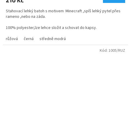
210 Kč
je
2,5
Stahovací lehký batoh s motivem Minecraft ,spíš lehký pytel přes
z
rameno ,nebo na záda.
5
hvězdiček.
100% polyester,lze lehce složit a schovat do kapsy.
růžová
černá
středně modrá
Kód:
1005/RUZ