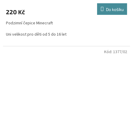
hodnocení
produktu
Do košíku
220 Kč
je
5,0
Podzimní čepice Minecraft
z
5
Uni velikost pro děti od 5 do 16 let
hvězdiček.
šířka - 23 cm
Kód:
1377/02
výška - 20 cm
Měřeno z jedné strany ,nenatažené