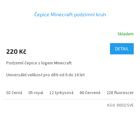
Čepice Minecraft podzimní kruh
Skladem
Průměrné
hodnocení
produktu
DETAIL
220 Kč
je
3,0
Podzimní čepice s logem Minecraft.
z
5
Universální velikost pro děti od 6 do 16 let
hvězdiček.
02 černá
05 royal
12 tyrkysová
60 červená
228 fluorescenční
Kód:
8650/SVE