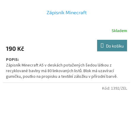
Zápisník Minecraft
Skladem
Do košíku
190 Kč
POPIS:
Zápisník Minecraft A5 v deskách potažených šedou látkou z
recyklované bavlny má 80 linkovaných listů. Blok má uzavírací
gumičku, poutko na propisku a textilní záložku v přírodní barvě.
VLASTNOSTI:
Rozměr produktu
210x145x14 mm
Kód:
1392/ZEL