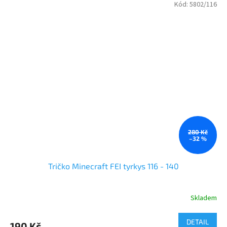
Kód:
5802/116
280 Kč
–32 %
Tričko Minecraft FEI tyrkys 116 - 140
Skladem
Průměrné
hodnocení
produktu
DETAIL
190 Kč