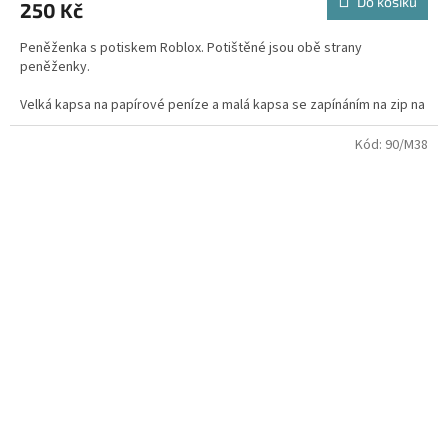
Do košíku
250 Kč
je
5,0
Peněženka s potiskem Roblox. Potištěné jsou obě strany
z
peněženky.
5
hvězdiček.
Velká kapsa na papírové peníze a malá kapsa se zapínáním na zip na
drobné peníze.
Kód:
90/M38
Peněženka s vnitřními kapsami a zapínáním na suchý zip. 300D
polyester.
Rozměr v rozloženém stavu : 28 x 13 cm
Rozměr ve složeném stavu - 13 x 10 cm