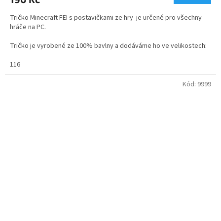
je
5,0
Tričko Minecraft FEI s postavičkami ze hry je určené pro všechny
z
hráče na PC.
5
hvězdiček.
Tričko je vyrobené ze 100% bavlny a dodáváme ho ve velikostech:
pouze v modré barvě a ve velikostech 116 - 140
116
gramáž trička Minecraft - 140g
Kód:
9999