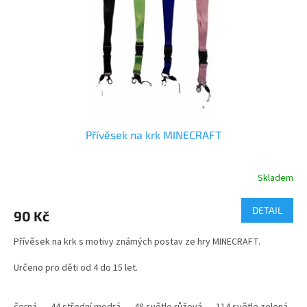
r
ů
o
d
u
k
t
ů
Přívěsek na krk MINECRAFT
Skladem
Průměrné
hodnocení
produktu
DETAIL
90 Kč
je
5,0
Přívěsek na krk s motivy známých postav ze hry MINECRAFT.
z
5
Určeno pro děti od 4 do 15 let.
hvězdiček.