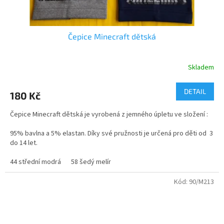
Čepice Minecraft dětská
Skladem
Průměrné
hodnocení
produktu
DETAIL
180 Kč
je
5,0
Čepice Minecraft dětská je vyrobená z jemného úpletu ve složení :
z
5
95% bavlna a 5% elastan. Díky své pružnosti je určená pro děti od 3
hvězdiček.
do 14 let.
44 střední modrá
58 šedý melír
Kód:
90/M213