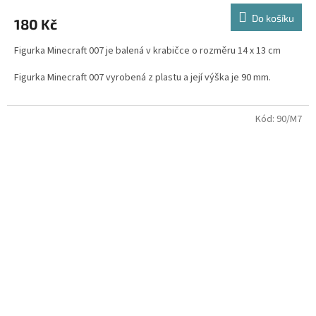
Do košíku
180 Kč
Figurka Minecraft 007 je balená v krabičce o rozměru 14 x 13 cm
Figurka Minecraft 007 vyrobená z plastu a její výška je 90 mm.
Figurky jsou z nové serie : Minecraft - Dungeons
Kód:
90/M7
Postavičky jsou určené pro děti od 3 let.