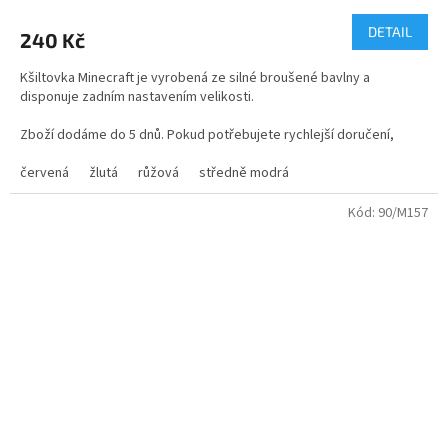
hodnocení
produktu
DETAIL
240 Kč
je
3,2
Kšiltovka Minecraft je vyrobená ze silné broušené bavlny a
z
disponuje zadním nastavením velikosti.
5
hvězdiček.
Zboží dodáme do 5 dnů. Pokud potřebujete rychlejší doručení,
neváhejte nám napsat do poznámky
červená
žlutá
růžová
středně modrá
v závěrečném kroku objednávky. Zásilku si můžete také
vyzvednout osobně na naší kamenné prodejně
Kód:
90/M157
na Praze 9 v Hloubětíně.