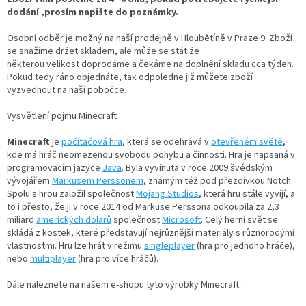
dodání ,prosím napište do poznámky.
Osobní odběr je možný na naší prodejně v Hloubětíně v Praze 9. Zboží
se snažíme držet skladem, ale může se stát že
některou velikost doprodáme a čekáme na doplnění skladu cca týden.
Pokud tedy ráno objednáte, tak odpoledne již můžete zboží
vyzvednout na naší pobočce.
Vysvětlení pojmu Minecraft :
Minecraft
je
počítačová hra
, která se odehrává v
otevřeném světě
,
kde má hráč neomezenou svobodu pohybu a činnosti. Hra je napsaná v
programovacím jazyce
Java
. Byla vyvinuta v roce 2009 švédským
vývojářem
Markusem Perssonem
, známým též pod přezdívkou Notch.
Spolu s hrou založil společnost
Mojang Studios
, která hru stále vyvíjí, a
to i přesto, že ji v roce 2014 od Markuse Perssona odkoupila za 2,3
miliard
amerických dolarů
společnost
Microsoft
. Celý herní svět se
skládá z kostek, které představují nejrůznější materiály s různorodými
vlastnostmi. Hru lze hrát v režimu
singleplayer
(hra pro jednoho hráče),
nebo
multiplayer
(hra pro více hráčů).
Dále naleznete na našem e-shopu tyto výrobky Minecraft :