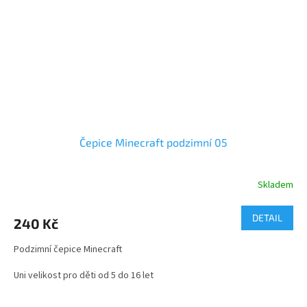
Čepice Minecraft podzimní 05
Skladem
Průměrné
hodnocení
produktu
DETAIL
240 Kč
je
5,0
Podzimní čepice Minecraft
z
5
Uni velikost pro děti od 5 do 16 let
hvězdiček.