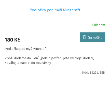
Podložka pod myš Minecraft
Skladem
Do košíku
180 Kč
Podložka pod myš Minecraft
Zboží dodáme do 5 dnů ,pokud potřebujete rychlejší dodání,
neváhejte napsat do poznámky
v závěrečném kroku objednávky. Objednávku si můžete také
Kód:
13251/SED
vyzvednout osobně na naší kamenné prodejně
na Praze 9 v Hloubětíně.