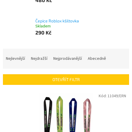
Čepice Roblox kšiltovka
Skladem
290 Kč
Ř
a
Nejlevnější
Nejdražší
Nejprodávanější
Abecedně
z
e
n
OTEVŘÍT FILTR
í
p
V
Kód:
11049/ERN
r
ý
o
p
d
i
u
s
k
p
t