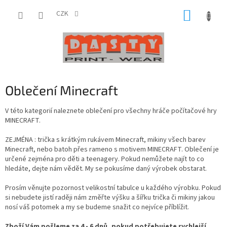
Přejít
NÁKUP
na
CZK
obsah
KOŠÍK
Oblečení Minecraft
V této kategorií naleznete oblečení pro všechny hráče počítačové hry
MINECRAFT.
ZEJMÉNA : trička s krátkým rukávem Minecraft, mikiny všech barev
Minecraft, nebo batoh přes rameno s motivem MINECRAFT. Oblečení je
určené zejména pro děti a teenagery. Pokud nemůžete najít to co
hledáte, dejte nám vědět. My se pokusíme daný výrobek obstarat.
Prosím věnujte pozornost velikostní tabulce u každého výrobku. Pokud
si nebudete jistí raději nám změřte výšku a šířku trička či mikiny jakou
nosí váš potomek a my se budeme snažit co nejvíce příblížit.
Zboží Vám pošleme za 4 - 6 dnů, pokud potřebujete rychlejší