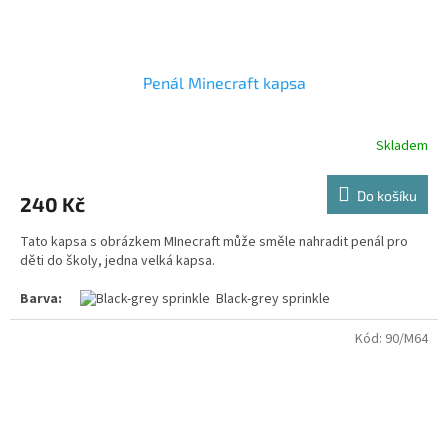
Penál Minecraft kapsa
Skladem
Průměrné
hodnocení
produktu
Do košíku
240 Kč
je
5,0
Tato kapsa s obrázkem MInecraft může směle nahradit penál pro
z
děti do školy, jedna velká kapsa.
5
hvězdiček.
Barva:
Black-grey sprinkle
Materiál:
Polyester 300d melirová
Velikost:
28x18 cm
Kód:
90/M64
Potisk:
na přední straně