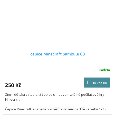
čepice Minecraft bambule 03
Skladem
Průměrné
hodnocení
produktu
Do košíku
250 Kč
je
5,0
Zimní dětská zateplená čepice s motivem známé počítačové hry
z
Minecraft
5
hvězdiček.
Čepice Minecraft je určená pro běžné nošení na dítě ve věku 4 - 12
let.