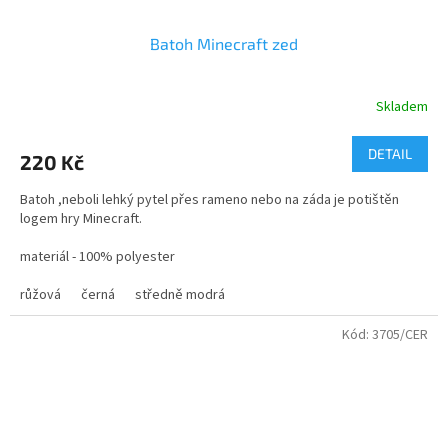
Batoh Minecraft zed
Skladem
Průměrné
hodnocení
produktu
DETAIL
220 Kč
je
2,0
Batoh ,neboli lehký pytel přes rameno nebo na záda je potištěn
z
logem hry Minecraft.
5
hvězdiček.
materiál - 100% polyester
použití - na přezuvky a sportovní oblečení
růžová
černá
středně modrá
Kód:
3705/CER