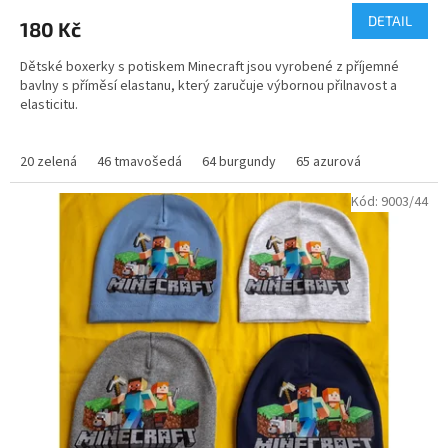
produktu
DETAIL
180 Kč
je
5,0
Dětské boxerky s potiskem Minecraft jsou vyrobené z příjemné
z
bavlny s příměsí elastanu, který zaručuje výbornou přilnavost a
5
elasticitu.
hvězdiček.
Složení ,, materiál,, - 95% bavlna + 5% elastan
20 zelená
46 tmavošedá
64 burgundy
65 azurová
CENA PLATÍ ZA 1 KS
Kód:
9003/44
Do kompletu můžete zakoupit jakékoliv bavlněné tričko s potiskem
Minecraft
velikosti - 122/128 - 7/8
134/140 - 9/10
146/152 - 11/12
158/164 - S