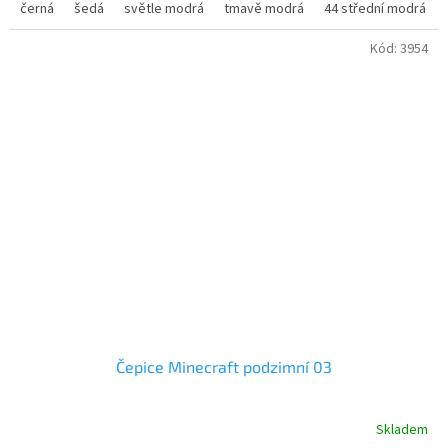
černá
šedá
světle modrá
tmavě modrá
44 střední modrá
výška - 19 cm
Kód:
3954
Čepice Minecraft podzimní 03
Skladem
Průměrné