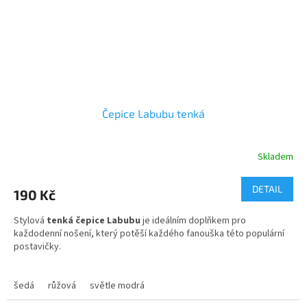
Čepice Labubu tenká
Skladem
Průměrné
hodnocení
produktu
DETAIL
190 Kč
je
5,0
Stylová
tenká čepice Labubu
je ideálním doplňkem pro
z
každodenní nošení, který potěší každého fanouška této populární
5
postavičky.
hvězdiček.
Univerzální velikost je vhodná pro děti
od 3 do 10 let
.
šedá
růžová
světle modrá