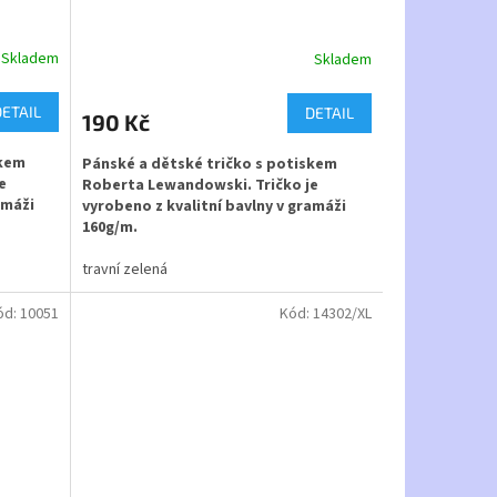
Skladem
Skladem
Průměrné
hodnocení
produktu
DETAIL
DETAIL
190 Kč
je
5,0
skem
Pánské a dětské tričko s potiskem
z
e
Roberta Lewandowski. Tričko je
5
amáži
vyrobeno z kvalitní bavlny v gramáži
hvězdiček.
160g/m.
travní zelená
Materiál - 100% bavlna
ód:
10051
Kód:
14302/XL
ř. jméno
Možnost potisku na záda - např. jméno
a číslo - cena - 350,-