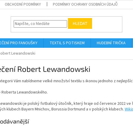
OBCHODNÍ PODMÍNKY
PODMÍNKY OCHRANY OSOBNÍCH ÚDAJŮ
HLEDAT
EČENÍ PRO FANOUŠKY
TEXTIL S POTISKEM
HUDEBNÍ TRIČKA
Robert Lewandowski
ečení Robert Lewandowski
ategorii Vám nabídneme velké množství textilu s ikonou jednoho z nejlepšíc
ě Roberta Lewandowského.
ewandowski je polský fotbalový útočník, který hraje od července 2022 ve 
ch klubech Bayern Mnichov, Borussia Dortmund a v polských klubech.
Wiki
odávanější