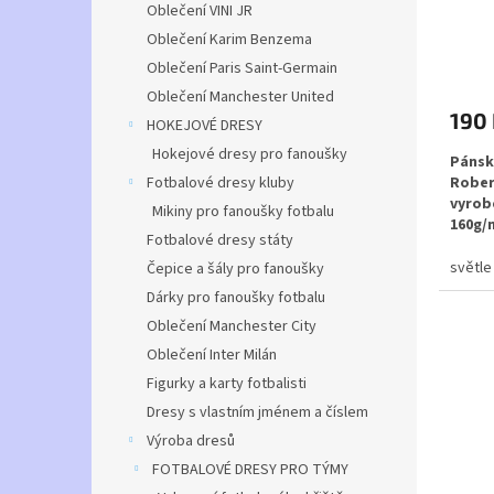
Oblečení VINI JR
t
Oblečení Karim Benzema
ů
Průmě
Oblečení Paris Saint-Germain
hodno
Oblečení Manchester United
produ
190
je
HOKEJOVÉ DRESY
5,0
Hokejové dresy pro fanoušky
Pánsk
z
Rober
Fotbalové dresy kluby
5
vyrobe
hvězdi
Mikiny pro fanoušky fotbalu
160g/
Fotbalové dresy státy
světle
Čepice a šály pro fanoušky
Dárky pro fanoušky fotbalu
Mater
Oblečení Manchester City
Možno
Oblečení Inter Milán
a čísl
Figurky a karty fotbalisti
Dresy s vlastním jménem a číslem
Výroba dresů
FOTBALOVÉ DRESY PRO TÝMY