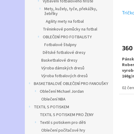
Vybavení fotbalového hřiště
Mety, kužely, tyče, překážky,
Trič
žebříky
Agility mety na fotbal
Tréninkové pomůcky na fotbal
Průmě
OBLEČENÍ PRO FOTBALISTY
hodno
produ
Fotbalové štulpny
360
je
Dětské fotbalové dresy
4,5
Pánsk
Basketbalové dresy
z
Rober
5
Výroba dámských dresů
vyrobe
hvězdi
Výroba fotbalových dresů
160g/
BASKETBALOVÉ OBLEČENÍ PRO FANOUŠKY
Na výb
02 čer
Oblečení Michael Jordan
Mater
Oblečení NBA
TEXTIL S POTISKEM
Možno
TEXTIL S POTISKEM PRO ŽENY
a čísl
Textil s potiskem pro děti
Oblečení počítačové hry