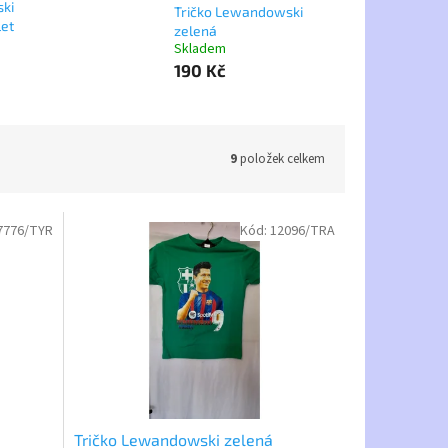
ki
Tričko Lewandowski
et
zelená
Skladem
190 Kč
9
položek celkem
7776/TYR
Kód:
12096/TRA
Tričko Lewandowski zelená