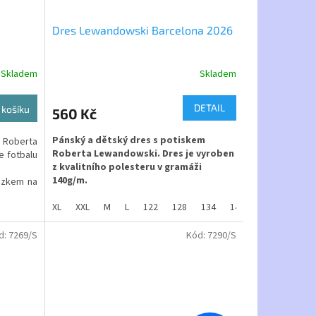
Dres Lewandowski Barcelona 2026
Skladem
Skladem
Průměrné
hodnocení
produktu
DETAIL
 košíku
560 Kč
je
4,7
Pánský a dětský dres s potiskem
Roberta
z
Roberta Lewandowski. Dres je vyroben
e fotbalu
5
z kvalitního polesteru v gramáži
hvězdiček.
140g/m.
ázkem na
edením
Materiál - 100% polyester
XL
XXL
M
L
122
128
134
140
146
152
jde místo
Trenky nakoupíte pod tímto odkazem :
d:
7269/S
Kód:
7290/S
yrobena
https://www.dastysport.cz/fotbalove-
lé barvě.
trenky-barcelona/
anesení
lyše.