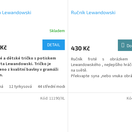
ko Lewandowski
Ručník Lewandowski
Skladem
rné
Průměrné
cení
hodnocení
ktu
produktu
DETAIL
Do
 Kč
430 Kč
je
5,0
é a dětské tričko s potiskem
Ručník froté s obrázkem 
z
ta Lewandowski. Tričko je
Lewandowského , nejlepšího hráč
5
no z kvalitní bavlny v gramáži
na světě.
ček.
hvězdiček.
m.
Překvapte syna ,nebo vnuka obr
ručník s věrným prov
ěr je hodně barev a velikostí .
ná
12 tyrkysová
44 střední modrá
fotorealistického tisku, který na
úplně všude.
iál - 100% bavlna
Kód:
11190/XL
Kó
Rubová strana ručníku je v
st potisku na záda - např. jméno
z příjemné 100% bavlny - froté v bí
o - cena - 350,-
Lícní strana slouží pro n
fotorealistického tisku PES mikrop