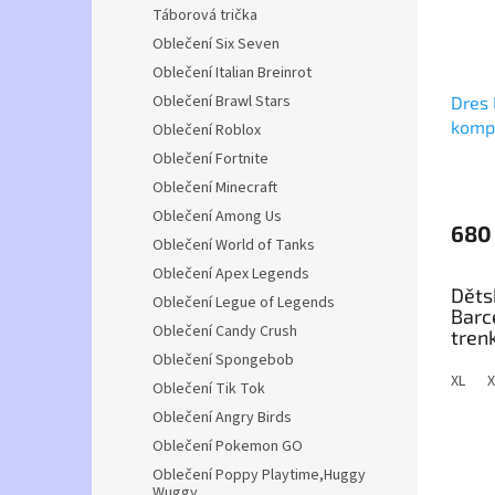
Táborová trička
Oblečení Six Seven
Oblečení Italian Breinrot
Oblečení Brawl Stars
Dres
komp
Oblečení Roblox
Oblečení Fortnite
Průmě
Oblečení Minecraft
hodno
Oblečení Among Us
produ
680
je
Oblečení World of Tanks
5,0
Oblečení Apex Legends
z
Děts
5
Oblečení Legue of Legends
Barc
hvězdi
Oblečení Candy Crush
tren
Oblečení Spongebob
Buď ja
XL
X
Oblečení Tik Tok
dresu 
Oblečení Angry Birds
dětské
s kama
Oblečení Pokemon GO
obývá
Oblečení Poppy Playtime,Huggy
Wuggy