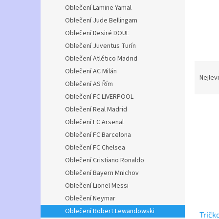
n
Oblečení Lamine Yamal
e
Oblečení Jude Bellingam
l
Oblečení Desiré DOUE
Oblečení Juventus Turín
Oblečení Atlético Madrid
Ř
Oblečení AC Milán
a
Nejlev
Oblečení AS Řím
z
Oblečení FC LIVERPOOL
e
V
n
Oblečení Real Madrid
ý
í
Oblečení FC Arsenal
p
p
Oblečení FC Barcelona
i
r
Oblečení FC Chelsea
s
o
Oblečení Cristiano Ronaldo
p
d
r
u
Oblečení Bayern Mnichov
o
k
Oblečení Lionel Messi
d
t
Oblečení Neymar
u
ů
Oblečení Robert Lewandowski
Tričk
k