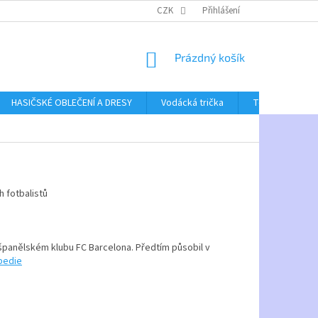
CZK
Přihlášení
NÁKUPNÍ
Prázdný košík
KOŠÍK
HASIČSKÉ OBLEČENÍ A DRESY
Vodácká trička
Textil bez poti
h fotbalistů
španělském klubu FC Barcelona. Předtím působil v
pedie