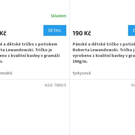
Skladem
rné
Průměrné
cení
hodnocení
ktu
produktu
DETAIL
 Kč
190 Kč
je
5,0
é a dětské tričko s potiskem
Pánské a dětské tričko s poti
z
ta Lewandowski. Tričko je
Roberta Lewandowski. Tričko j
5
no z kvalitní bavlny v gramáži
vyrobeno z kvalitní bavlny v gr
ček.
hvězdiček.
m.
160g/m.
 modrá
tyrkysová
iál - 100% bavlna
Materiál - 100% bavlna
Kód:
7086/S
K
st potisku na záda - např. jméno
Možnost potisku na záda - nap
o - cena - 350,-
a číslo - cena - 350,-