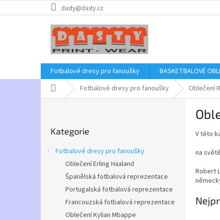
Přejít
dasty@dasty.cz
na
obsah
Fotbalové dresy pro fanoušky
BASKETBALOVÉ OBL
Domů
Fotbalové dresy pro fanoušky
Oblečení 
P
Obl
o
Přeskočit
s
Kategorie
kategorie
V této k
t
r
Fotbalové dresy pro fanoušky
na svět
a
Oblečení Erling Haaland
n
Robert L
Španělská fotbalová reprezentace
n
německý
í
Portugalská fotbalová reprezentace
Nejpr
p
Francouzská fotbalová reprezentace
a
Oblečení Kylian Mbappe