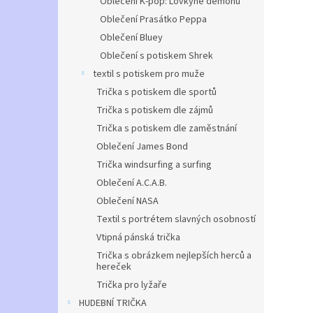
Oblečení K-pop: Lovkyně démonů
Oblečení Prasátko Peppa
Oblečení Bluey
Oblečení s potiskem Shrek
textil s potiskem pro muže
Trička s potiskem dle sportů
Trička s potiskem dle zájmů
Trička s potiskem dle zaměstnání
Oblečení James Bond
Trička windsurfing a surfing
Oblečení A.C.A.B.
Oblečení NASA
Textil s portrétem slavných osobností
Vtipná pánská trička
Trička s obrázkem nejlepších herců a
hereček
Trička pro lyžaře
HUDEBNÍ TRIČKA