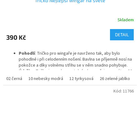
Tričko Nejlepší wingař na světě
Skladem
Průměrné
hodnocení
produktu
DETAIL
390 Kč
je
5,0
z
Pohodlí
: Tričko pro wingaře je navrženo tak, aby bylo
5
pohodlné i při celodenním nošení. Bavlna se příjemně nosí na
hvězdiček.
pokožce a díky volnému střihu se v něm snadno pohybuje.
Údržba
: Tričko je snadno pratelné, doporučuje se prát na 30
°C, aby se zachovaly barvy a potisk. Materiál se po vyprání
02 černá
10 nebesky modrá
12 tyrkysová
26 zelené jablko
3
nesráží a neztrácí svůj tvar.
Kód:
11766