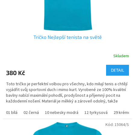
Tričko Nejlepší tenista na světě
Skladem
Průměrné
hodnocení
produktu
DETAIL
380 Kč
je
5,0
Toto tričko je perfektní volbou pro všechny, kdo milují tenis a chtějí
z
vyjádřit svůj sportovní duch i mimo kurt. Vyrobené ze 100% kvalitní
5
bavlny nabízí maximální pohodlí, prodyšnost a příjemný pocit na
hvězdiček.
každodenní nošení. Materiál je měkký a zároveň odolný, takže
tričko vydrží dlouhodobé nošení i časté praní bez ztráty tvaru či
barev.
01 bílá
02 černá
10 nebesky modrá
12 tyrkysová
29 krémová
Kód:
15064/S