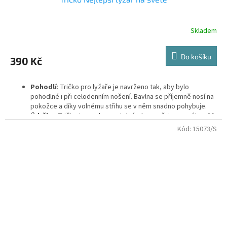
Skladem
Do košíku
390 Kč
Pohodlí
: Tričko pro lyžaře je navrženo tak, aby bylo
pohodlné i při celodenním nošení. Bavlna se příjemně nosí na
pokožce a díky volnému střihu se v něm snadno pohybuje.
Údržba
: Tričko je snadno pratelné, doporučuje se prát na 30
°C, aby se zachovaly barvy a potisk. Materiál se po vyprání
Kód:
15073/S
nesráží a neztrácí svůj tvar.