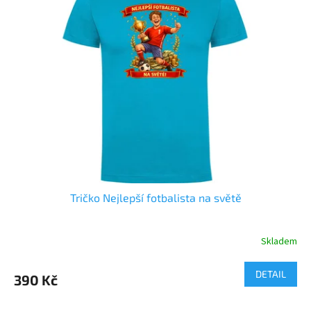
Tričko Nejlepší fotbalista na světě
Skladem
Průměrné
hodnocení
produktu
DETAIL
390 Kč
je
5,0
z