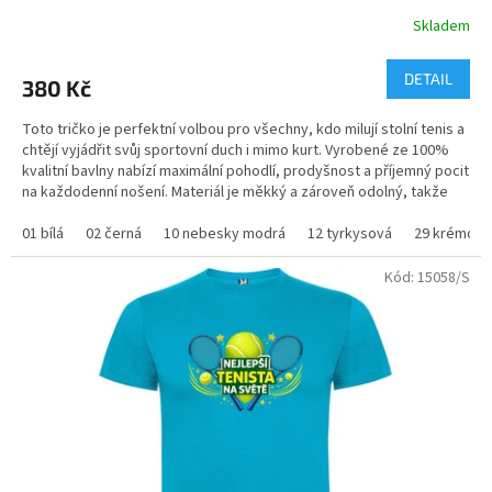
Skladem
DETAIL
380 Kč
Toto tričko je perfektní volbou pro všechny, kdo milují stolní tenis a
chtějí vyjádřit svůj sportovní duch i mimo kurt. Vyrobené ze 100%
kvalitní bavlny nabízí maximální pohodlí, prodyšnost a příjemný pocit
na každodenní nošení. Materiál je měkký a zároveň odolný, takže
tričko vydrží dlouhodobé nošení i časté praní bez ztráty tvaru či
barev.
01 bílá
02 černá
10 nebesky modrá
12 tyrkysová
29 krémová
Kód:
15058/S