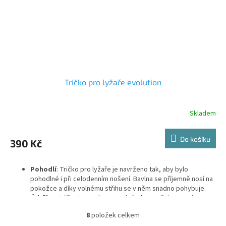
Tričko pro lyžaře evolution
Skladem
Průměrné
hodnocení
produktu
Do košíku
390 Kč
je
5,0
z
Pohodlí
: Tričko pro lyžaře je navrženo tak, aby bylo
5
pohodlné i při celodenním nošení. Bavlna se příjemně nosí na
hvězdiček.
pokožce a díky volnému střihu se v něm snadno pohybuje.
Údržba
: Tričko je snadno pratelné, doporučuje se prát na 30
°C, aby se zachovaly barvy a potisk. Materiál se po vyprání
8
položek celkem
nesráží a neztrácí svůj tvar.
O