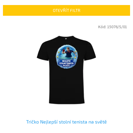
e
n
OTEVŘÍT FILTR
í
p
V
Kód:
15076/S/01
r
ý
o
p
d
i
u
s
k
p
t
r
ů
o
d
u
k
t
ů
Tričko Nejlepší stolní tenista na světě