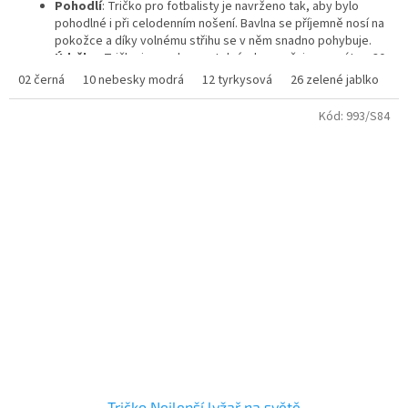
Pohodlí
: Tričko pro fotbalisty je navrženo tak, aby bylo
5
pohodlné i při celodenním nošení. Bavlna se příjemně nosí na
hvězdiček.
pokožce a díky volnému střihu se v něm snadno pohybuje.
Údržba
: Tričko je snadno pratelné, doporučuje se prát na 30
°C, aby se zachovaly barvy a potisk. Materiál se po vyprání
02 černá
10 nebesky modrá
12 tyrkysová
26 zelené jablko
3
nesráží a neztrácí svůj tvar.
Kód:
993/S84
Tričko Nejlepší lyžař na světě