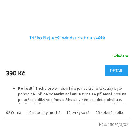
Tričko Nejlepší windsurfař na světě
Skladem
DETAIL
390 Kč
Pohodlí
: Tričko pro windsurfaře je navrženo tak, aby bylo
pohodlné i při celodenním nošení. Bavlna se příjemně nosí na
pokožce a díky volnému střihu se v něm snadno pohybuje.
Údržba
: Tričko je snadno pratelné, doporučuje se prát na 30
°C, aby se zachovaly barvy a potisk. Materiál se po vyprání
02 černá
10 nebesky modrá
12 tyrkysová
26 zelené jablko
2
nesráží a neztrácí svůj tvar.
Kód:
15070/S/02