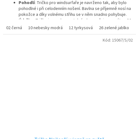
Pohodlí
: Tričko pro windsurfaře je navrženo tak, aby bylo
pohodlné i při celodenním nošení. Bavlna se příjemně nosí na
pokožce a díky volnému střihu se v něm snadno pohybuje.
Údržba
: Tričko je snadno pratelné, doporučuje se prát na 30
°C, aby se zachovaly barvy a potisk. Materiál se po vyprání
02 černá
10 nebesky modrá
12 tyrkysová
26 zelené jablko
3
nesráží a neztrácí svůj tvar.
Kód:
15067/S/02