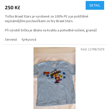
produktu
DETAIL
250 Kč
je
5,0
Tričko Brawl Stars je vyrobené ze 100% PE a je potištěné
z
nejznámějšími postavičkami ze hry Brawl Stars.
5
hvězdiček.
Při výrobě trička je dbáno na kvalitu a pohodlné nošení, gramáž
trička je vyšší 140g/m, což zaručuje barevnou a velikostní stálost
po vyprání
červená
tyrkysová
Kód:
12768/SV/9
Funkční triko s krátkým rukávem. Kulatý výstřih. Kombinace dvou
polyesterových tkanin. Přední strana: 100% polyester honeycomb.
Zadní strana: 100% polyester space dye. Prodloužená zadní strana.