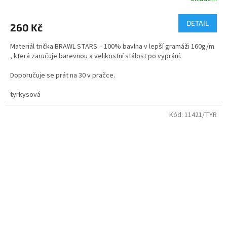
Průměrné
hodnocení
produktu
DETAIL
260 Kč
je
5,0
Materiál trička BRAWL STARS - 100% bavlna v lepší gramáži 160g/m
z
, která zaručuje barevnou a velikostní stálost po vyprání.
5
hvězdiček.
Doporučuje se prát na 30 v pračce.
velikosti - dětské i dospělé
tyrkysová
Kvalitní bavlněné tričko s dvojitým průkrčníkem.
Kód:
11421/TYR