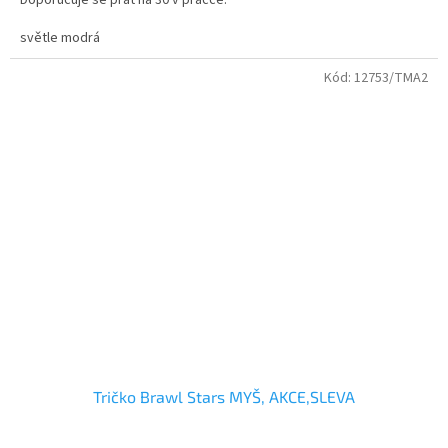
velikosti - dětské i dospělé
světle modrá
Kvalitní bavlněné tričko s dvojitým průkrčníkem.
Kód:
12753/TMA2
Tričko Brawl Stars MYŠ, AKCE,SLEVA