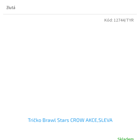
POUZE BARVA ŽLUTÁ A VELIKOST 7/8 věk děcka
žlutá
Kvalitní bavlněné tričko s dvojitým průkrčníkem.
Kód:
12744/TYR
Tričko Brawl Stars CROW AKCE,SLEVA
Skladem