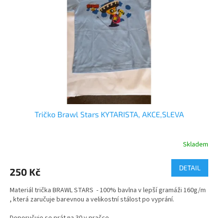
Tričko Brawl Stars KYTARISTA, AKCE,SLEVA
Skladem
Průměrné
hodnocení
produktu
DETAIL
250 Kč
je
5,0
Materiál trička BRAWL STARS - 100% bavlna v lepší gramáži 160g/m
z
, která zaručuje barevnou a velikostní stálost po vyprání.
5
hvězdiček.
Doporučuje se prát na 30 v pračce.