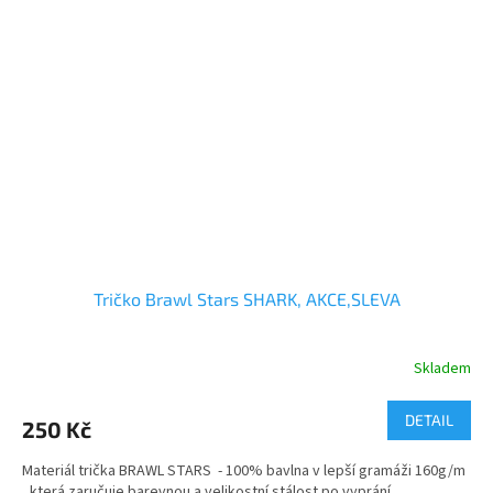
Tričko Brawl Stars SHARK, AKCE,SLEVA
Skladem
DETAIL
250 Kč
Materiál trička BRAWL STARS - 100% bavlna v lepší gramáži 160g/m
, která zaručuje barevnou a velikostní stálost po vyprání.