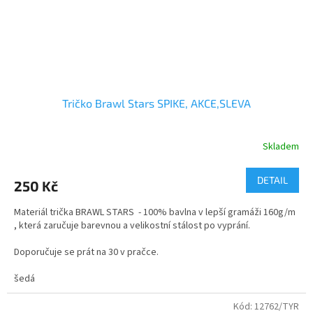
Tričko Brawl Stars SPIKE, AKCE,SLEVA
Skladem
Průměrné
hodnocení
produktu
DETAIL
250 Kč
je
5,0
Materiál trička BRAWL STARS - 100% bavlna v lepší gramáži 160g/m
z
, která zaručuje barevnou a velikostní stálost po vyprání.
5
hvězdiček.
Doporučuje se prát na 30 v pračce.
velikosti - dětské i dospělé
šedá
Kvalitní bavlněné tričko s dvojitým průkrčníkem.
Kód:
12762/TYR