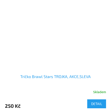
Tričko Brawl Stars TROJKA, AKCE,SLEVA
Skladem
Průměrné
hodnocení
produktu
DETAIL
250 Kč
je