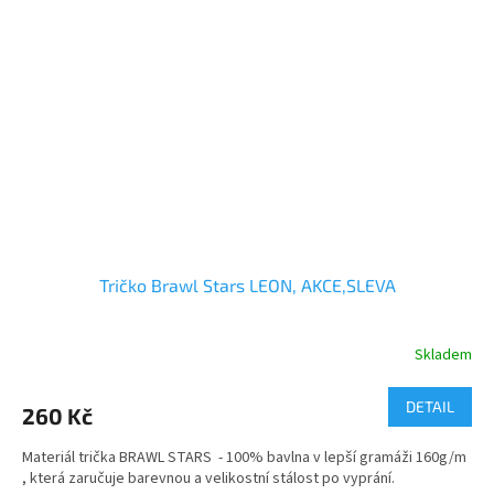
Tričko Brawl Stars LEON, AKCE,SLEVA
Skladem
Průměrné
hodnocení
produktu
DETAIL
260 Kč
je
5,0
Materiál trička BRAWL STARS - 100% bavlna v lepší gramáži 160g/m
z
, která zaručuje barevnou a velikostní stálost po vyprání.
5