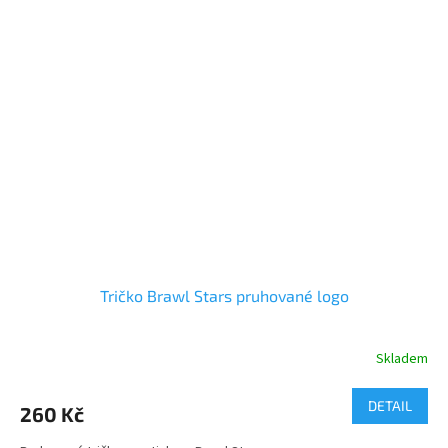
Tričko Brawl Stars pruhované logo
Skladem
Průměrné
hodnocení
produktu
DETAIL
260 Kč
je
5,0