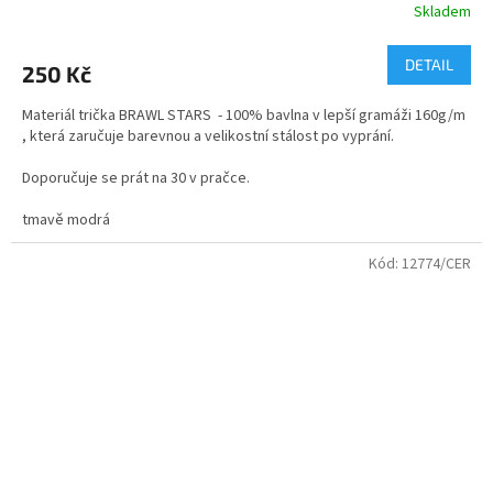
Skladem
Průměrné
hodnocení
produktu
DETAIL
250 Kč
je
5,0
Materiál trička BRAWL STARS - 100% bavlna v lepší gramáži 160g/m
z
, která zaručuje barevnou a velikostní stálost po vyprání.
5
hvězdiček.
Doporučuje se prát na 30 v pračce.
velikosti - dětské i dospělé
tmavě modrá
Kvalitní bavlněné tričko s dvojitým průkrčníkem.
Kód:
12774/CER