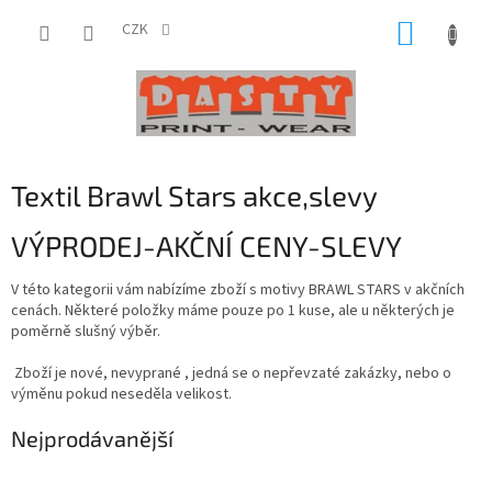
Přejít
NÁKUP
na
CZK
obsah
KOŠÍK
Textil Brawl Stars akce,slevy
VÝPRODEJ-AKČNÍ CENY-SLEVY
V této kategorii vám nabízíme zboží s motivy BRAWL STARS v akčních
cenách. Některé položky máme pouze po 1 kuse, ale u některých je
poměrně slušný výběr.
Zboží je nové, nevyprané , jedná se o nepřevzaté zakázky, nebo o
výměnu pokud neseděla velikost.
Nejprodávanější