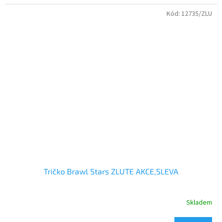
Kvalitní bavlněné tričko s dvojitým průkrčníkem.
Kód:
12735/ZLU
Tričko Brawl Stars ZLUTE AKCE,SLEVA
Skladem
Průměrné
hodnocení