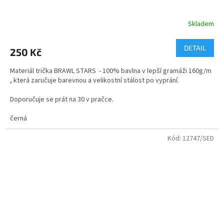
Skladem
DETAIL
250 Kč
Materiál trička BRAWL STARS - 100% bavlna v lepší gramáži 160g/m
, která zaručuje barevnou a velikostní stálost po vyprání.
Doporučuje se prát na 30 v pračce.
velikosti - dětské i dospělé
černá
Kvalitní bavlněné tričko s dvojitým průkrčníkem.
Kód:
12747/SED