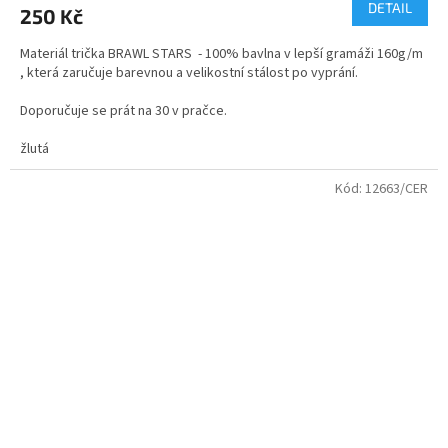
produktu
DETAIL
250 Kč
je
5,0
Materiál trička BRAWL STARS - 100% bavlna v lepší gramáži 160g/m
z
, která zaručuje barevnou a velikostní stálost po vyprání.
5
hvězdiček.
Doporučuje se prát na 30 v pračce.
velikosti - dětské i dospělé
žlutá
Kvalitní bavlněné tričko s dvojitým průkrčníkem.
Kód:
12663/CER