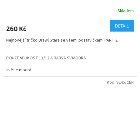
Skladem
Průměrné
hodnocení
produktu
DETAIL
260 Kč
je
5,0
Nejnovější tričko Brawl Stars se všemi postavičkami PART 2.
z
5
hvězdiček.
POUZE VELIKOST 11/12 A BARVA SV.MODRÁ
světle modrá
Kód:
9245/CER