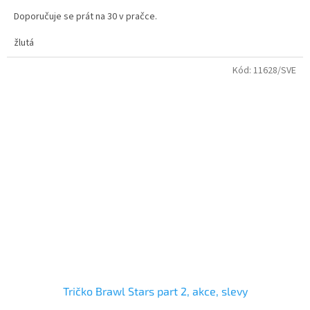
hvězdiček.
Doporučuje se prát na 30 v pračce.
velikosti - dětské i dospělé
žlutá
Kvalitní bavlněné tričko s dvojitým průkrčníkem.
Kód:
11628/SVE
Tričko Brawl Stars part 2, akce, slevy