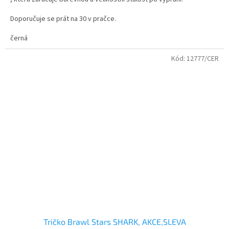
Doporučuje se prát na 30 v pračce.
velikosti - dětské i dospělé
černá
Kvalitní bavlněné tričko s dvojitým průkrčníkem.
Kód:
12777/CER
Tričko Brawl Stars SHARK, AKCE,SLEVA