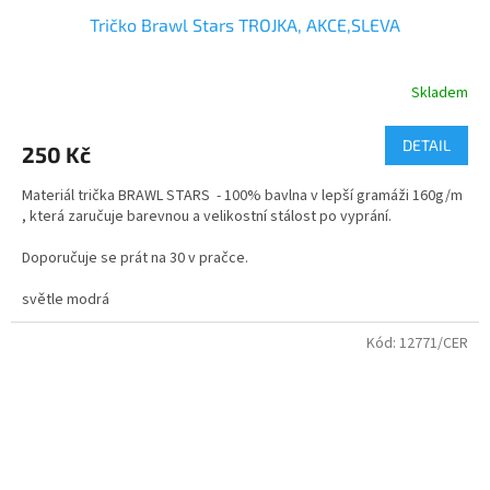
Tričko Brawl Stars TROJKA, AKCE,SLEVA
Skladem
DETAIL
250 Kč
Materiál trička BRAWL STARS - 100% bavlna v lepší gramáži 160g/m
, která zaručuje barevnou a velikostní stálost po vyprání.
Doporučuje se prát na 30 v pračce.
velikosti - dětské i dospělé
světle modrá
Kvalitní bavlněné tričko s dvojitým průkrčníkem.
Kód:
12771/CER