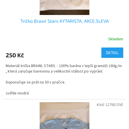
Tričko Brawl Stars KYTARISTA, AKCE,SLEVA
Skladem
DETAIL
250 Kč
Materiál trička BRAWL STARS - 100% bavlna v lepší gramáži 160g/m
, která zaručuje barevnou a velikostní stálost po vyprání.
Doporučuje se prát na 30 v pračce.
velikosti - dětské i dospělé
světle modrá
Kvalitní bavlněné tričko s dvojitým průkrčníkem.
Kód:
12765/SVE