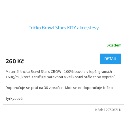
Tričko Brawl Stars KITY akce,slevy
Skladem
Průměrné
hodnocení
produktu
DETAIL
260 Kč
je
5,0
Materiál trička Brawl Stars CROW - 100% bavlna v lepší gramáži
z
160g/m , která zaručuje barevnou a velikostní stálost po vyprání.
5
hvězdiček.
Doporučuje se prát na 30 v pračce. Moc se nedoporučuje tričko
prohnat sušičkou.
tyrkysová
pouze velikost 5/6
Kód:
12750/ZLU
skladem 2 ks
Kvalitní bavlněné tričko s dvojitým průkrčníkem.