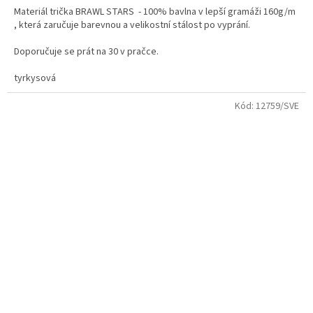
5,0
Materiál trička BRAWL STARS - 100% bavlna v lepší gramáži 160g/m
z
, která zaručuje barevnou a velikostní stálost po vyprání.
5
hvězdiček.
Doporučuje se prát na 30 v pračce.
velikosti - dětské i dospělé
tyrkysová
Kvalitní bavlněné tričko s dvojitým průkrčníkem.
Kód:
12759/SVE