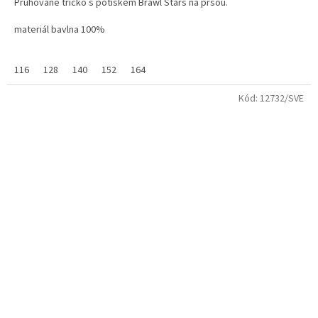
Pruhované tričko s potiskem Brawl Stars na prsou.
z
5
materiál bavlna 100%
hvězdiček.
116
128
140
152
164
Kód:
12732/SVE