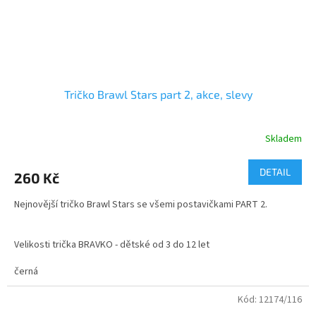
Tričko Brawl Stars part 2, akce, slevy
Skladem
Průměrné
hodnocení
produktu
DETAIL
260 Kč
je
4,0
Nejnovější tričko Brawl Stars se všemi postavičkami PART 2.
z
5
hvězdiček.
Velikosti trička BRAVKO - dětské od 3 do 12 let
dospělé velikosti - od S do XXL
černá
Kód:
12174/116