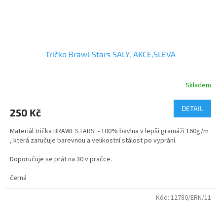
Tričko Brawl Stars SALY, AKCE,SLEVA
Skladem
DETAIL
250 Kč
Materiál trička BRAWL STARS - 100% bavlna v lepší gramáži 160g/m
, která zaručuje barevnou a velikostní stálost po vyprání.
Doporučuje se prát na 30 v pračce.
velikosti - dětské i dospělé
černá
Kvalitní bavlněné tričko s dvojitým průkrčníkem.
Kód:
12780/ERN/11