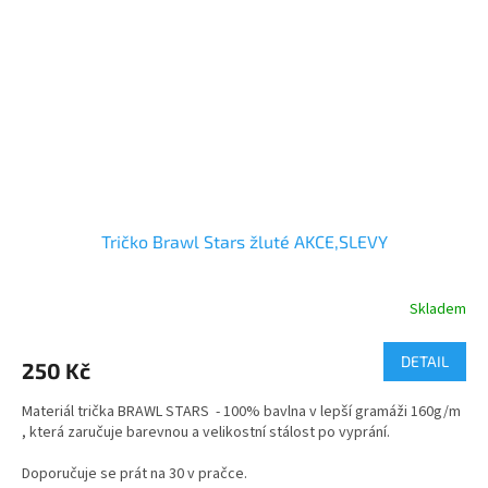
Tričko Brawl Stars žluté AKCE,SLEVY
Skladem
Průměrné
hodnocení
produktu
DETAIL
250 Kč
je
5,0
Materiál trička BRAWL STARS - 100% bavlna v lepší gramáži 160g/m
z
, která zaručuje barevnou a velikostní stálost po vyprání.
5
hvězdiček.
Doporučuje se prát na 30 v pračce.