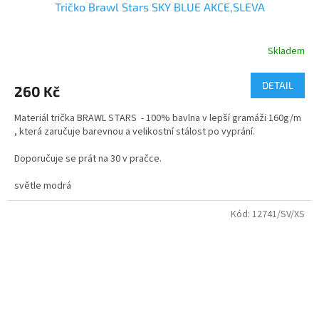
Tričko Brawl Stars SKY BLUE AKCE,SLEVA
Skladem
Průměrné
hodnocení
produktu
DETAIL
260 Kč
je
5,0
Materiál trička BRAWL STARS - 100% bavlna v lepší gramáži 160g/m
z
, která zaručuje barevnou a velikostní stálost po vyprání.
5
hvězdiček.
Doporučuje se prát na 30 v pračce.
velikosti - dětské i dospělé
světle modrá
Kvalitní bavlněné tričko s dvojitým průkrčníkem.
Kód:
12741/SV/XS