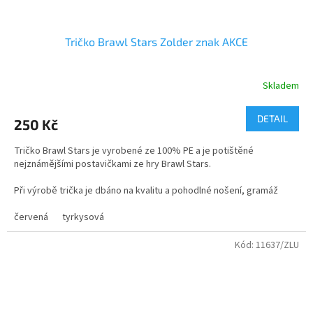
Tričko Brawl Stars Zolder znak AKCE
Skladem
Průměrné
hodnocení
produktu
DETAIL
250 Kč
je
5,0
Tričko Brawl Stars je vyrobené ze 100% PE a je potištěné
z
nejznámějšími postavičkami ze hry Brawl Stars.
5
hvězdiček.
Při výrobě trička je dbáno na kvalitu a pohodlné nošení, gramáž
trička je vyšší 140g/m, což zaručuje barevnou a velikostní stálost
po vyprání
červená
tyrkysová
Kód:
11637/ZLU
Funkční triko s krátkým rukávem. Kulatý výstřih. Kombinace dvou
polyesterových tkanin. Přední strana: 100% polyester honeycomb.
Zadní strana: 100% polyester space dye. Prodloužená zadní strana.