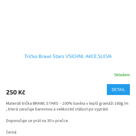
Tričko Brawl Stars VSICHNI, AKCE,SLEVA
Skladem
Průměrné
hodnocení
produktu
DETAIL
250 Kč
je
5,0
Materiál trička BRAWL STARS - 100% bavlna v lepší gramáži 160g/m
z
, která zaručuje barevnou a velikostní stálost po vyprání.
5
hvězdiček.
Doporučuje se prát na 30 v pračce.
velikosti - dětské i dospělé
černá