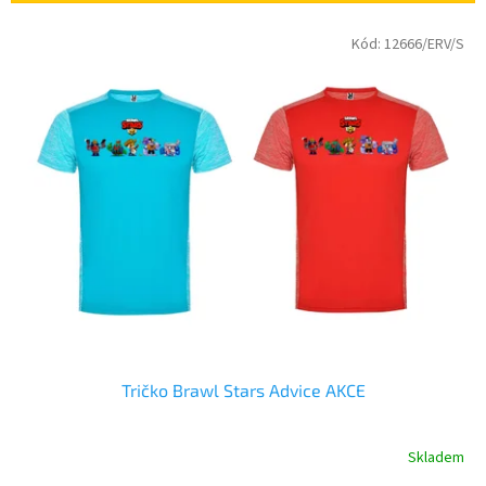
p
V
Kód:
12666/ERV/S
r
ý
o
p
d
i
u
s
k
p
t
r
ů
o
d
u
k
t
ů
Tričko Brawl Stars Advice AKCE
Skladem
Průměrné
hodnocení