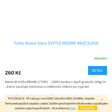
Tričko Brawl Stars SVETLE MODRE AKCE,SLEVA
Skladem
DETAIL
260 Kč
Materiál trička BRAWL STARS - 100% bavlna v lepší gramáži 160g/m
, která zaručuje barevnou a velikostní stálost po vyprání.
Doporučuje se prát na 30 v pračce.
POZOR AKCE : Při nákupu nad 500Kč obdržíte DRES ZDARMA. Napište
velikost do poznámky v závěrečném kroku objednávky. FAJN DEN.
Tento web používá soubory cookie. Dalším procházením tohoto webu vyjadřujete
velikosti - dětské i dospělé
světle modrá
souhlas s jejich používáním.. Více informací
zde
.
ROZUMÍM