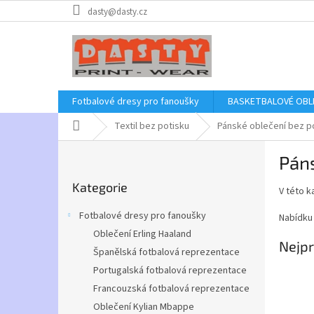
Přejít
dasty@dasty.cz
na
obsah
Fotbalové dresy pro fanoušky
BASKETBALOVÉ OBL
Domů
Textil bez potisku
Pánské oblečení bez p
P
Pán
o
Přeskočit
s
Kategorie
kategorie
V této k
t
r
Fotbalové dresy pro fanoušky
Nabídku 
a
Oblečení Erling Haaland
n
Nejpr
Španělská fotbalová reprezentace
n
í
Portugalská fotbalová reprezentace
p
Francouzská fotbalová reprezentace
a
Oblečení Kylian Mbappe