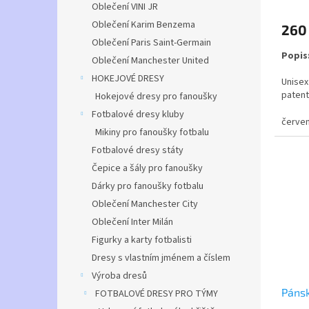
hodno
Oblečení VINI JR
produ
Oblečení Karim Benzema
260
je
Oblečení Paris Saint-Germain
3,0
Popis
z
Oblečení Manchester United
5
HOKEJOVÉ DRESY
Unisex
hvězdi
patent
Hokejové dresy pro fanoušky
kapuce
Fotbalové dresy kluby
Elasti
červe
Mikiny pro fanoušky fotbalu
zipem.
Fotbalové dresy státy
Čepice a šály pro fanoušky
Dárky pro fanoušky fotbalu
Oblečení Manchester City
Oblečení Inter Milán
Figurky a karty fotbalisti
Dresy s vlastním jménem a číslem
Výroba dresů
Páns
FOTBALOVÉ DRESY PRO TÝMY