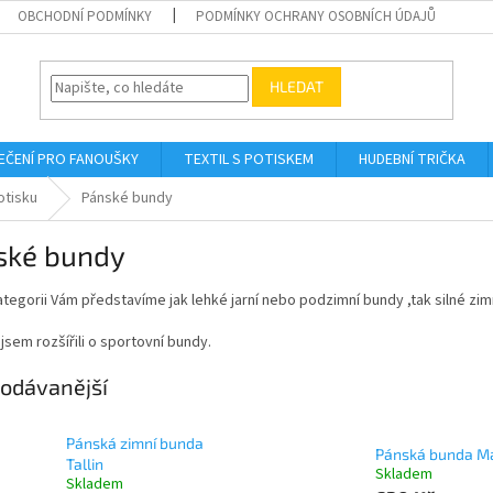
OBCHODNÍ PODMÍNKY
PODMÍNKY OCHRANY OSOBNÍCH ÚDAJŮ
HLEDAT
EČENÍ PRO FANOUŠKY
TEXTIL S POTISKEM
HUDEBNÍ TRIČKA
otisku
Pánské bundy
ské bundy
ategorii Vám představíme jak lehké jarní nebo podzimní bundy ,tak silné zim
jsem rozšířili o sportovní bundy.
odávanější
Pánská zimní bunda
Pánská bunda M
Tallin
Skladem
Skladem