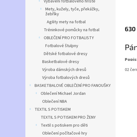
Vybavení fotbalového hřiště
Mety, kužely, tyče, překážky,
Průmě
žebříky
hodno
Agility mety na fotbal
produ
630
Tréninkové pomůcky na fotbal
je
5,0
OBLEČENÍ PRO FOTBALISTY
z
Pá
Fotbalové štulpny
5
hvězdi
Dětské fotbalové dresy
Popis
Basketbalové dresy
02 čer
Výroba dámských dresů
Lehká 
kapucí
Výroba fotbalových dresů
složit
BASKETBALOVÉ OBLEČENÍ PRO FANOUŠKY
podšív
Oblečení Michael Jordan
elasti
kapsy 
Oblečení NBA
Možnos
TEXTIL S POTISKEM
TEXTIL S POTISKEM PRO ŽENY
Výhodo
Textil s potiskem pro děti
Oblečení počítačové hry