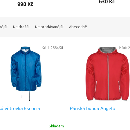
630 Kč
998 Kč
nější
Nejdražší
Nejprodávanější
Abecedně
Kód:
2664/XL
Kód:
2
á větrovka Escocia
Pánská bunda Angelo
Skladem
rné
Průměrné