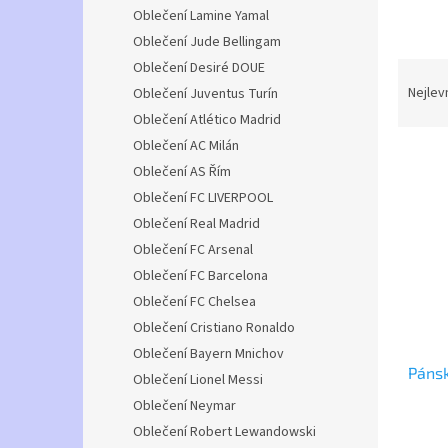
n
Oblečení Lamine Yamal
e
Oblečení Jude Bellingam
l
Ř
Oblečení Desiré DOUE
a
Nejlev
Oblečení Juventus Turín
z
Oblečení Atlético Madrid
e
Oblečení AC Milán
V
n
Oblečení AS Řím
ý
í
Oblečení FC LIVERPOOL
p
p
i
r
Oblečení Real Madrid
s
o
Oblečení FC Arsenal
p
d
Oblečení FC Barcelona
r
u
Oblečení FC Chelsea
o
k
Oblečení Cristiano Ronaldo
d
t
u
ů
Oblečení Bayern Mnichov
Pánsk
k
Oblečení Lionel Messi
t
Oblečení Neymar
ů
Oblečení Robert Lewandowski
Průmě