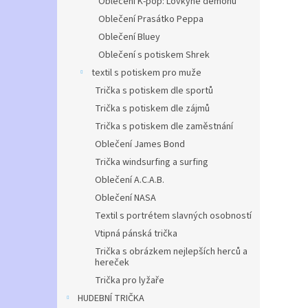
Oblečení K-pop: Lovkyně démonů
Oblečení Prasátko Peppa
Oblečení Bluey
Oblečení s potiskem Shrek
textil s potiskem pro muže
Trička s potiskem dle sportů
Trička s potiskem dle zájmů
Trička s potiskem dle zaměstnání
Oblečení James Bond
Trička windsurfing a surfing
Oblečení A.C.A.B.
Oblečení NASA
Textil s portrétem slavných osobností
Vtipná pánská trička
Trička s obrázkem nejlepších herců a
hereček
Trička pro lyžaře
HUDEBNÍ TRIČKA