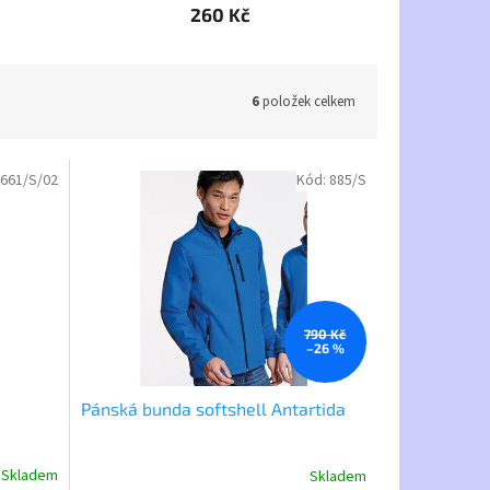
260 Kč
6
položek celkem
661/S/02
Kód:
885/S
790 Kč
–26 %
Pánská bunda softshell Antartida
Skladem
Skladem
Průměrné