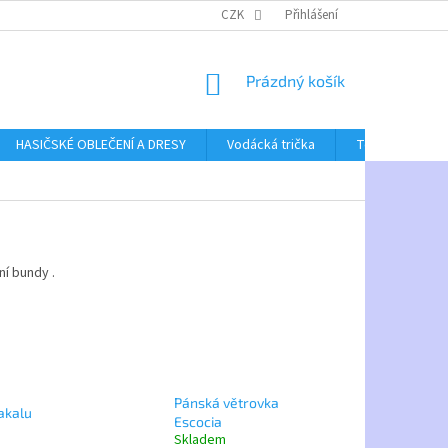
CZK
Přihlášení
NÁKUPNÍ
Prázdný košík
KOŠÍK
HASIČSKÉ OBLEČENÍ A DRESY
Vodácká trička
Textil bez poti
ní bundy .
Pánská větrovka
akalu
Escocia
Skladem