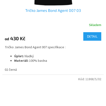
Tričko James Bond Agent 007 03
Skladem
Průměrné
hodnocení
produktu
DETAIL
430 Kč
od
je
5,0
Tričko James Bond Agent 007 specifikace :
z
5
Úplet:
hladký
hvězdiček.
Materiál:
100% bavlna
2
Gramáž:
165 g/m
02 černá
Kód:
11868/S/02