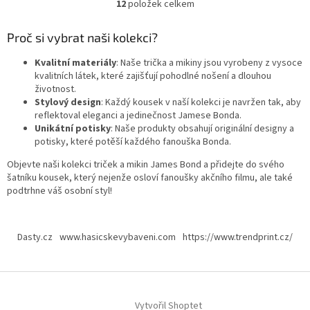
12
položek celkem
O
v
l
Proč si vybrat naši kolekci?
á
d
Kvalitní materiály
: Naše trička a mikiny jsou vyrobeny z vysoce
a
kvalitních látek, které zajišťují pohodlné nošení a dlouhou
c
životnost.
í
Stylový design
: Každý kousek v naší kolekci je navržen tak, aby
p
reflektoval eleganci a jedinečnost Jamese Bonda.
r
Unikátní potisky
: Naše produkty obsahují originální designy a
v
potisky, které potěší každého fanouška Bonda.
k
Objevte naši kolekci triček a mikin James Bond a přidejte do svého
y
šatníku kousek, který nejenže osloví fanoušky akčního filmu, ale také
v
podtrhne váš osobní styl!
ý
p
Z
i
á
s
Dasty.cz
www.hasicskevybaveni.com
https://www.trendprint.cz/
u
p
a
t
í
Vytvořil Shoptet