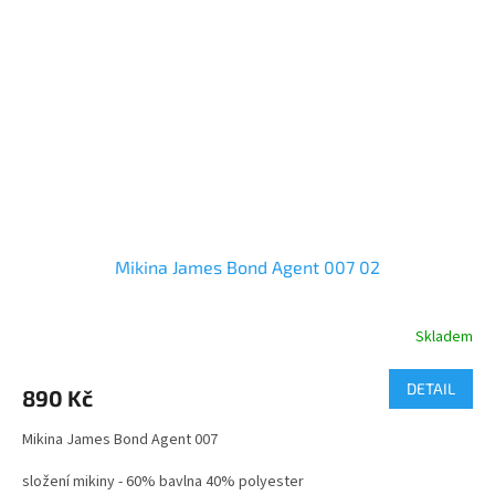
Mikina James Bond Agent 007 02
Skladem
Průměrné
hodnocení
produktu
DETAIL
890 Kč
je
5,0
Mikina James Bond Agent 007
z
5
složení mikiny - 60% bavlna 40% polyester
hvězdiček.