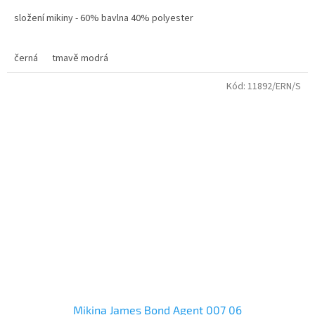
složení mikiny - 60% bavlna 40% polyester
Mikina je vyrobena z kvalitního a pohodlného materiálu, který
kombinuje polyester a bavlnu, což zajišťuje měkkost a prodyšnost.
černá
tmavě modrá
Vnější vrstva je hladká a lesklá, zatímco vnitřní strana je jemná a
hřejivá, ideální pro nošení v chladnějších dnech.
Kód:
11892/ERN/S
Mikina James Bond Agent 007 06