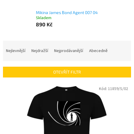
Mikina James Bond Agent 007 04
Skladem
890 Kč
Ř
a
Nejlevnější
Nejdražší
Nejprodávanější
Abecedně
z
e
n
OTEVŘÍT FILTR
í
p
V
Kód:
11859/S/02
r
ý
o
p
d
i
u
s
k
p
t
r
ů
o