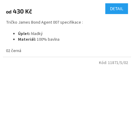
DETAIL
430 Kč
od
Tričko James Bond Agent 007 specifikace :
Úplet:
hladký
Materiál:
100% bavlna
2
Gramáž:
165 g/m
02 černá
Kód:
11871/S/02