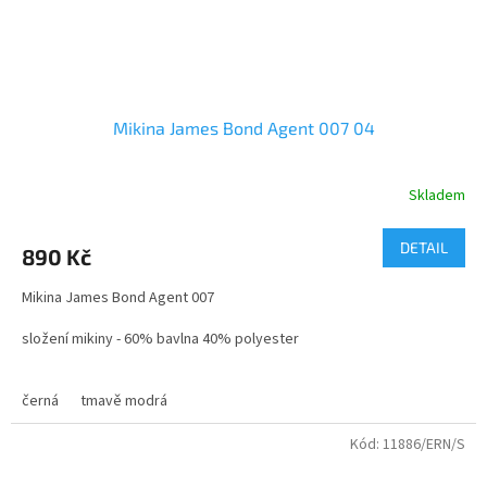
Mikina James Bond Agent 007 04
Skladem
DETAIL
890 Kč
Mikina James Bond Agent 007
složení mikiny - 60% bavlna 40% polyester
Mikina je vyrobena z kvalitního a pohodlného materiálu, který
kombinuje polyester a bavlnu, což zajišťuje měkkost a prodyšnost.
černá
tmavě modrá
Vnější vrstva je hladká a lesklá, zatímco vnitřní strana je jemná a
hřejivá, ideální pro nošení v chladnějších dnech.
Kód:
11886/ERN/S