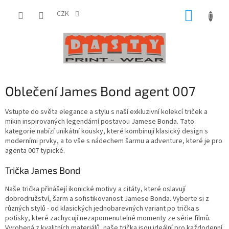
Přejít
NÁKUP
na
CZK
obsah
KOŠÍK
Oblečení James Bond agent 007
Vstupte do světa elegance a stylu s naší exkluzivní kolekcí triček a
mikin inspirovaných legendární postavou Jamese Bonda. Tato
kategorie nabízí unikátní kousky, které kombinují klasický design s
moderními prvky, a to vše s nádechem šarmu a adventure, které je pro
agenta 007 typické.
Trička James Bond
Naše trička přinášejí ikonické motivy a citáty, které oslavují
dobrodružství, šarm a sofistikovanost Jamese Bonda. Vyberte si z
různých stylů - od klasických jednobarevných variant po trička s
potisky, které zachycují nezapomenutelné momenty ze série filmů.
Vyrobená z kvalitních materiálů, naše trička jsou ideální pro každodenní