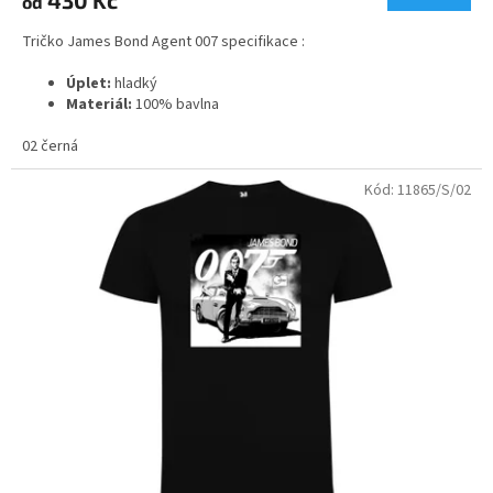
od
je
5,0
Tričko James Bond Agent 007 specifikace :
z
5
Úplet:
hladký
hvězdiček.
Materiál:
100% bavlna
2
Gramáž:
165 g/m
02 černá
Kód:
11865/S/02