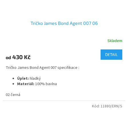
Tričko James Bond Agent 007 06
Skladem
DETAIL
430 Kč
od
Tričko James Bond Agent 007 specifikace :
Úplet:
hladký
Materiál:
100% bavlna
2
Gramáž:
165 g/m
02 černá
Kód:
11880/ERN/S