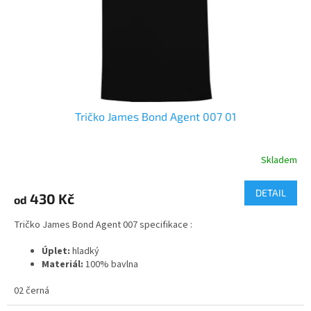
d
u
k
t
ů
Tričko James Bond Agent 007 01
Skladem
DETAIL
430 Kč
od
Tričko James Bond Agent 007 specifikace :
Úplet:
hladký
Materiál:
100% bavlna
2
Gramáž:
165 g/m
02 černá