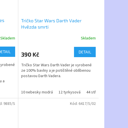
nes
Tričko Star Wars Darth Vader
Hvězda smrti
Skladem
Skladem
Průměrné
hodnocení
produktu
DETAIL
DETAIL
390 Kč
je
5,0
 vyrobené
Tričko Star Wars Darth Vader
je vyrobené
z
ze 100% bavlny a je potištěné oblíbenou
5
postavou Darth Vadera.
hvězdiček.
u a
vyšší
Při výrobě trička je dbáno na kvalitu a
elikostní
60 červená
pohodlné nošení, gramáž trička je vyšší
10 nebesky modrá
12 tyrkysová
44 střední modrá
48 
160g/m, což zaručuje barevnou a velikostní
stálost po vyprání.
d:
9885/S
Kód:
6417/S/02
velikosti - dětské i dospělé
dospělé velikosti - od S do XL