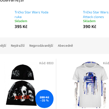
Tričko Star Wars Yoda
Tričko Star Wars
ruka
Attack clones
Skladem
Skladem
395 Kč
390 Kč
nější
Nejdražší
Nejprodávanější
Abecedně
Kód:
6933
Kód
280 Kč
–35 %