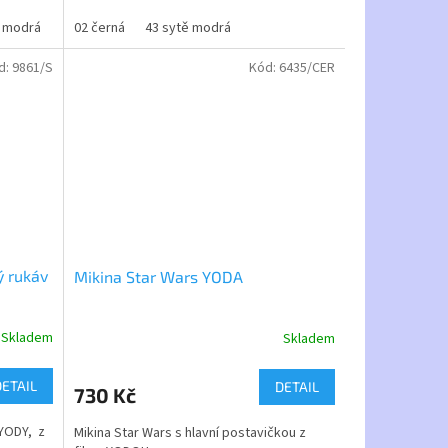
vyšší
elikostní
 modrá
12 tyrkysová
02 černá
Úplet:
43 sytě modrá
hladký
43 sytě modrá
44 střední modrá
58 šedý me
Materiál:
100% bavlna
2
Gramáž:
160 g/m
d:
9861/S
Kód:
6435/CER
a
 na
ý rukáv
Mikina Star Wars YODA
Skladem
Skladem
Průměrné
hodnocení
produktu
DETAIL
DETAIL
730 Kč
je
5,0
YODY, z
Mikina Star Wars s hlavní postavičkou z
z