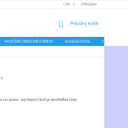
CZK
Přihlášení
NÁKUPNÍ
Prázdný košík
KOŠÍK
HASIČSKÉ OBLEČENÍ A DRESY
Vodácká trička
Textil bez poti
rs.
ucasem. Její hlavní částí je devítidílná řada