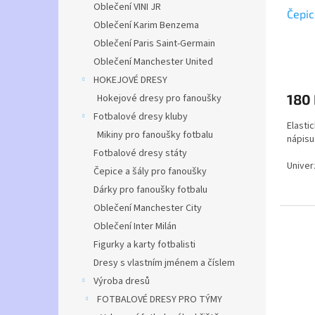
u
ů
Oblečení VINI JR
Čepic
k
Oblečení Karim Benzema
t
Oblečení Paris Saint-Germain
ů
Průmě
Oblečení Manchester United
hodno
HOKEJOVÉ DRESY
produ
180
Hokejové dresy pro fanoušky
je
5,0
Fotbalové dresy kluby
Elasti
z
Mikiny pro fanoušky fotbalu
nápisu
5
hvězdi
Fotbalové dresy státy
Univer
Čepice a šály pro fanoušky
elastic
Dárky pro fanoušky fotbalu
Oblečení Manchester City
Oblečení Inter Milán
Figurky a karty fotbalisti
Dresy s vlastním jménem a číslem
Výroba dresů
FOTBALOVÉ DRESY PRO TÝMY