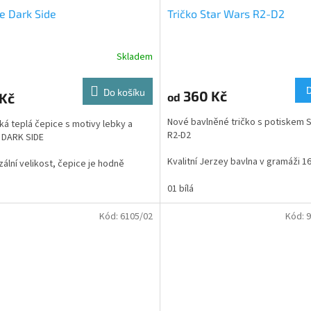
e Dark Side
Tričko Star Wars R2-D2
Skladem
rné
Průměrné
cení
hodnocení
ktu
produktu
Do košíku
360 Kč
 Kč
od
je
4,8
Nové bavlněné tričko s potiskem
S
cká teplá čepice s motivy lebky a
z
R2-D2
 DARK SIDE
5
ček.
hvězdiček.
Kvalitní Jerzey bavlna v gramáži 1
zální velikost, čepice je hodně
ká.
01 bílá
Kód:
6105/02
Kód:
9