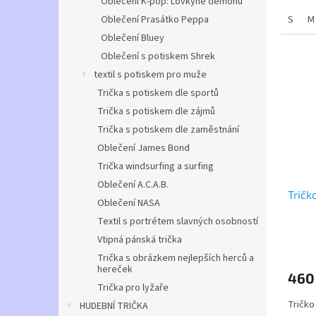
Oblečení K-pop: Lovkyně démonů
pohodl
Oblečení Prasátko Peppa
S
M
Tričko
Oblečení Bluey
Oblečení s potiskem Shrek
textil s potiskem pro muže
Trička s potiskem dle sportů
Trička s potiskem dle zájmů
Trička s potiskem dle zaměstnání
Oblečení James Bond
Trička windsurfing a surfing
Oblečení A.C.A.B.
Tričk
Oblečení NASA
Textil s portrétem slavných osobností
Vtipná pánská trička
Trička s obrázkem nejlepších herců a
hereček
460
Trička pro lyžaře
Tričko
HUDEBNÍ TRIČKA