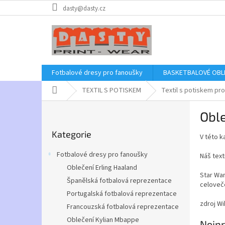
Přejít
dasty@dasty.cz
na
obsah
Fotbalové dresy pro fanoušky
BASKETBALOVÉ OBL
Domů
TEXTIL S POTISKEM
Textil s potiskem pro
P
Oble
o
Přeskočit
s
Kategorie
kategorie
V této k
t
r
Fotbalové dresy pro fanoušky
Náš text
a
Oblečení Erling Haaland
n
Star War
Španělská fotbalová reprezentace
n
celoveče
í
Portugalská fotbalová reprezentace
zdroj Wi
p
Francouzská fotbalová reprezentace
a
Oblečení Kylian Mbappe
Nejpr