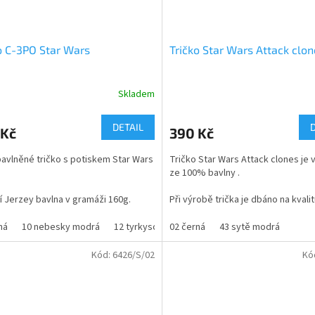
o C-3PO Star Wars
Tričko Star Wars Attack clo
Skladem
rné
Průměrné
cení
hodnocení
ktu
produktu
DETAIL
 Kč
390 Kč
je
5,0
avlněné tričko s potiskem
Star Wars
Tričko Star Wars Attack clones je
z
ze 100% bavlny .
5
ček.
hvězdiček.
ní Jerzey bavlna v gramáži 160g.
Při výrobě trička je dbáno na kvalit
pohodlné nošení, gramáž trička je 
160g/m, což zaručuje barevnou a v
ná
10 nebesky modrá
12 tyrkysová
02 černá
44 střední modrá
43 sytě modrá
55 navy
stálost po vyprání.
Kód:
6426/S/02
Kó
velikosti - dětské i dospělé
dospělé velikosti - od S do XL