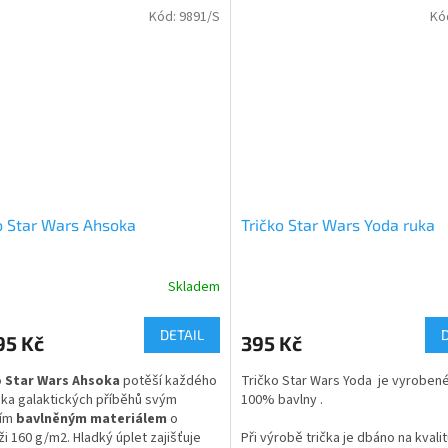
t můžete z dětských velikostí (5–14
Kód:
9891/S
Kó
 dospělých střihů ve velikostech S až
velikosti - dětské i dospělé
dospělé velikosti - od S do XL
dětské velikosti - od 122 do 158
Popis:
Tričko s čtyřvrstvým průkrčníkem 
bočními švy. Zpevněné skryté švy
průkrčníku a na ramenou.
o Star Wars Ahsoka
Tričko Star Wars Yoda ruka
Trička Brawl Stars jsou skladem d
do 5 dnů,nebo si
Skladem
Průměrné
můžete vyzvednout na naší prodej
hodnocení
Praze 9.
produktu
DETAIL
95 Kč
395 Kč
je
Pokud si přejete rychlejší dodání 
5,0
napište nám datum do poznámky.
o Star Wars Ahsoka
potěší každého
Tričko Star Wars Yoda je vyroben
z
ka galaktických příběhů svým
100% bavlny .
5
ním
bavlněným materiálem
o
hvězdiček.
i 160 g/m2. Hladký úplet zajišťuje
Při výrobě trička je dbáno na kvalit