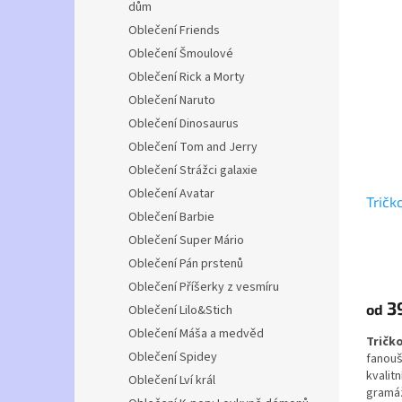
dům
Vybíra
let) i
Oblečení Friends
XL.
Oblečení Šmoulové
Oblečení Rick a Morty
Oblečení Naruto
Oblečení Dinosaurus
Oblečení Tom and Jerry
Oblečení Strážci galaxie
Oblečení Avatar
Tričk
Oblečení Barbie
Oblečení Super Mário
Oblečení Pán prstenů
Oblečení Příšerky z vesmíru
3
od
Oblečení Lilo&Stich
Oblečení Máša a medvěd
Tričk
Oblečení Spidey
fanouš
kvalit
Oblečení Lví král
gramáž