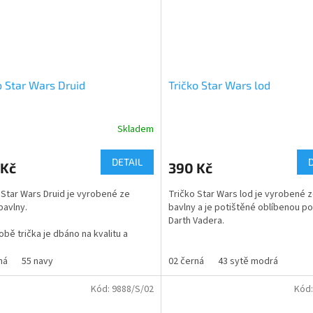
dětské velikosti - od 5 do 14let
Popis:
Tričko s čtyřvrstvým průkrčníkem 
bočními švy. Zpevněné skryté švy
průkrčníku a na ramenou.
o Star Wars Druid
Tričko Star Wars lod
Skladem
rné
Průměrné
cení
hodnocení
ktu
produktu
DETAIL
 Kč
390 Kč
je
5,0
 Star Wars Druid
je vyrobené ze
Tričko Star Wars lod je vyrobené
z
avlny.
bavlny a je potištěné oblíbenou p
5
Darth Vadera.
ček.
hvězdiček.
robě trička je dbáno na kvalitu a
né nošení, gramáž trička je vyšší
Při výrobě trička je dbáno na kvalit
, což zaručuje barevnou a velikostní
pohodlné nošení, gramáž trička je 
ná
55 navy
02 černá
43 sytě modrá
t po vyprání.
160g/m, což zaručuje barevnou a v
stálost po vyprání.
Kód:
9888/S/02
Kód
sti - dětské i dospělé