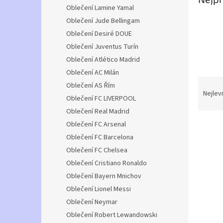
n
Oblečení Lamine Yamal
e
Oblečení Jude Bellingam
l
Oblečení Desiré DOUE
Oblečení Juventus Turín
Oblečení Atlético Madrid
Oblečení AC Milán
Ř
Oblečení AS Řím
a
Nejlev
Oblečení FC LIVERPOOL
z
Oblečení Real Madrid
e
V
Oblečení FC Arsenal
n
ý
í
Oblečení FC Barcelona
p
p
Oblečení FC Chelsea
i
r
Oblečení Cristiano Ronaldo
s
o
Oblečení Bayern Mnichov
p
d
Oblečení Lionel Messi
r
u
o
k
Oblečení Neymar
d
t
Oblečení Robert Lewandowski