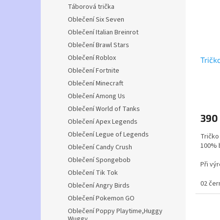
Táborová trička
Oblečení Six Seven
Oblečení Italian Breinrot
Oblečení Brawl Stars
Oblečení Roblox
Tričk
Oblečení Fortnite
Oblečení Minecraft
Průmě
Oblečení Among Us
hodno
Oblečení World of Tanks
produ
390
je
Oblečení Apex Legends
5,0
Oblečení Legue of Legends
Tričko
z
100% b
Oblečení Candy Crush
5
hvězdi
Oblečení Spongebob
Při vý
Oblečení Tik Tok
pohodl
160g/m
02 čer
Oblečení Angry Birds
stálos
Oblečení Pokemon GO
Oblečení Poppy Playtime,Huggy
veliko
Wuggy