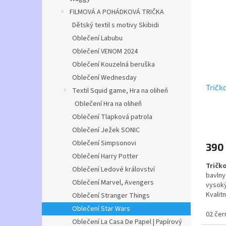
dospěl
FILMOVÁ A POHÁDKOVÁ TRIČKA
Dětský textil s motivy Skibidi
dětské
Oblečení Labubu
Popis
Oblečení VENOM 2024
Oblečení Kouzelná beruška
Tričko
bočním
Oblečení Wednesday
průkrč
Tričk
Textil Squid game, Hra na oliheň
Oblečení Hra na oliheň
Trička
do 5 d
Oblečení Tlapková patrola
Průmě
můžete
hodno
Oblečení Ježek SONIC
Praze 
produ
Oblečení Simpsonovi
390
je
Pokud 
Oblečení Harry Potter
5,0
napiš
Tričk
z
Oblečení Ledové království
bavlny
5
Oblečení Marvel, Avengers
vysoký
hvězdi
Kvalit
Oblečení Stranger Things
průkrč
Oblečení Star Wars
tvaro
02 čer
Oblečení La Casa De Papel | Papírový