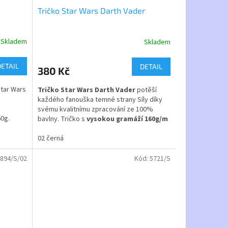
Tričko Star Wars Darth Vader
Skladem
Skladem
Průměrné
hodnocení
produktu
DETAIL
DETAIL
380 Kč
je
5,0
tar Wars
Tričko Star Wars Darth Vader
potěší
z
každého fanouška temné strany Síly díky
5
svému kvalitnímu zpracování ze 100%
hvězdiček.
60g.
bavlny. Tričko s
vysokou gramáží 160g/m
a zpevněnými švy nabízíme v dětských
velikostech 122–158 i dospělých od S do
02 černá
XL.
894/S/02
Kód:
5721/S
Zboží máme skladem a doručíme ho do 5
dnů, případně je připraveno k vyzvednutí
na naší prodejně v Praze 9. Pokud
potřebujete
rychlejší dodání
, napište nám
požadovaný termín do poznámky v
objednávce.