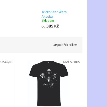
Tričko Star Wars
Ahsoka
Skladem
395 Kč
od
19
položek celkem
:
3543/01
Kód:
5718/S