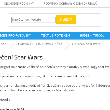
OBCHODNÍ PODMÍNKY
PODMÍNKY OCHRANY OSOBNÍCH ÚDAJŮ
HLEDAT
EČENÍ PRO FANOUŠKY
TEXTIL S POTISKEM
HUDEBNÍ TRIČKA
 děti
FILMOVÁ A POHÁDKOVÁ TRIČKA
Oblečení Star Wars
čení Star Wars
ategorii naleznete veškeré oblečení a batohy s motivy slavné ságy Star Wa
il je určen dětem a juniorům, jak pro běžné nošení tak na sport.
s je americká multimediální franšíza žánru space opera, vytvořená Georgem L
rních filmů, ke které se postupně přidala další díla.
kipedia
odávanější