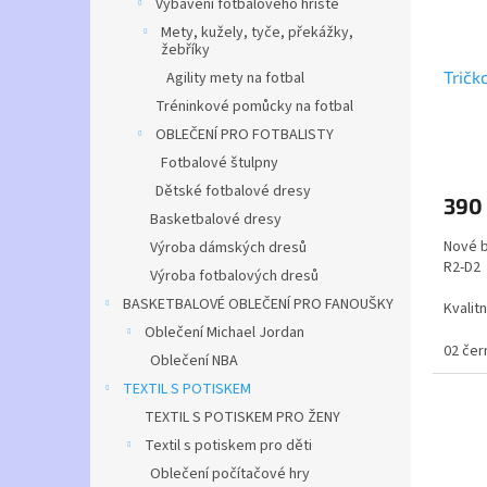
Vybavení fotbalového hřiště
Mety, kužely, tyče, překážky,
žebříky
Tričk
Agility mety na fotbal
Tréninkové pomůcky na fotbal
OBLEČENÍ PRO FOTBALISTY
Průmě
Fotbalové štulpny
hodno
produ
Dětské fotbalové dresy
390
je
Basketbalové dresy
5,0
Nové b
Výroba dámských dresů
z
R2-D2
5
Výroba fotbalových dresů
hvězdi
BASKETBALOVÉ OBLEČENÍ PRO FANOUŠKY
Kvalit
Oblečení Michael Jordan
02 čer
Oblečení NBA
TEXTIL S POTISKEM
TEXTIL S POTISKEM PRO ŽENY
Textil s potiskem pro děti
Oblečení počítačové hry