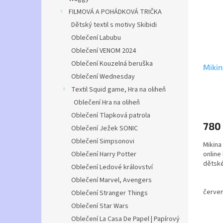
FILMOVÁ A POHÁDKOVÁ TRIČKA
Dětský textil s motivy Skibidi
Oblečení Labubu
Oblečení VENOM 2024
Oblečení Kouzelná beruška
Mikin
Oblečení Wednesday
Textil Squid game, Hra na oliheň
Průmě
Oblečení Hra na oliheň
hodno
Oblečení Tlapková patrola
produ
780
je
Oblečení Ježek SONIC
5,0
Oblečení Simpsonovi
Mikina
z
online
Oblečení Harry Potter
5
dětské
hvězdi
Oblečení Ledové království
Oblečení Marvel, Avengers
materi
červe
Oblečení Stranger Things
velikos
Oblečení Star Wars
Oblečení La Casa De Papel | Papírový
velikos