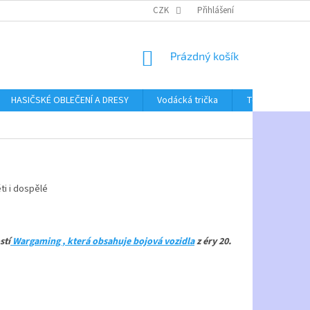
CZK
Přihlášení
NÁKUPNÍ
Prázdný košík
KOŠÍK
HASIČSKÉ OBLEČENÍ A DRESY
Vodácká trička
Textil bez poti
ti i dospělé
stí
Wargaming , která obsahuje
bojová vozidla
z éry 20.