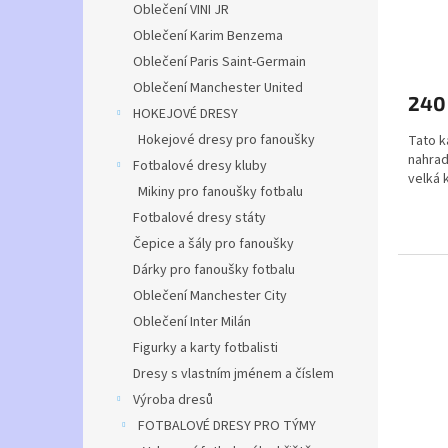
t
Oblečení VINI JR
ů
Oblečení Karim Benzema
Průmě
Oblečení Paris Saint-Germain
hodno
produ
Oblečení Manchester United
240
je
HOKEJOVÉ DRESY
5,0
Hokejové dresy pro fanoušky
Tato k
z
nahrad
5
Fotbalové dresy kluby
velká 
hvězdi
Mikiny pro fanoušky fotbalu
Fotbalové dresy státy
Barva
Čepice a šály pro fanoušky
Materi
Dárky pro fanoušky fotbalu
Veliko
Potis
Oblečení Manchester City
Oblečení Inter Milán
Figurky a karty fotbalisti
Dresy s vlastním jménem a číslem
Výroba dresů
FOTBALOVÉ DRESY PRO TÝMY