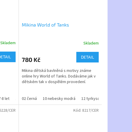
Mikina World of Tanks
Skladem
Skladem
Průměrné
hodnocení
produktu
DETAIL
DETAIL
780 Kč
je
3,9
Mikina dětská bavlněná s motivy známe
z
online hry World of Tanks. Dodáváme jak v
5
dětském tak v dospělém provedení.
hvězdiček.
materiál - 70% bavlna 30 % PE
-8 let
134-140- 8-10let
02 černá
10 nebesky modrá
146-152- 10-12 let
12 tyrkysová
158-164- 12-14 let
20 zelená
velikosti - dětské 4 - 16 let
6228/CER
Kód:
8217/CER
velikosti - dospělé - S až xXL
sem se
odním