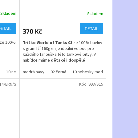
Skladem
Skladem
Průměrné
hodnocení
produktu
DETAIL
DETAIL
370 Kč
je
5,0
é ze 100%
Tričko World of Tanks 03
ze 100% bavlny
z
s gramáží 160g/m je ideální volbou pro
5
každého fanouška této tankové bitvy. V
hvězdiček.
nabídce máme
dětské i dospělé
velikosti
pro všechny hráče.
10 nebesky modrá
modrá navy
12 tyrkysová
02 černá
10 nebesky modrá
31 oranžová
44 střední modrá
12 tyrkysová
14/ERN/S
Kód:
993/S15