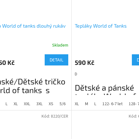
o World of tanks dlouhý rukáv
Tepláky World of Tanks
Skladem
rné
Průměrné
cení
hodnocení
ktu
produktu
DETAIL
50 Kč
590 Kč
je
5,0
D
z
ské/Dětské tričko
5
Dětské a pánské
ček.
hvězdiček.
ld of tanks s
tepláky World of
ouhým rukávem
Tanks
L
XL
XXL
3XL
XS
5/6
7/8
XL
9/10
M
L
11/12
122- 6-7 let
128- 7
:
Kód:
8220/CER
Kód:
Popis:
s dlouhým rukávem a kulatým
níkem. Zesílené švy průkrčníku a
Teplákové kalhoty se širokým pa
 rukávy bez manžet, boční švy.
stahovací tkaničkou. Patent na sp