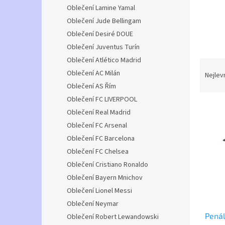
n
Oblečení Lamine Yamal
e
Oblečení Jude Bellingam
l
Oblečení Desiré DOUE
Oblečení Juventus Turín
Oblečení Atlético Madrid
Ř
Oblečení AC Milán
a
Nejlev
z
Oblečení AS Řím
e
Oblečení FC LIVERPOOL
V
n
Oblečení Real Madrid
ý
í
Oblečení FC Arsenal
p
p
Oblečení FC Barcelona
i
r
s
o
Oblečení FC Chelsea
p
d
Oblečení Cristiano Ronaldo
r
u
Oblečení Bayern Mnichov
o
k
Oblečení Lionel Messi
d
t
Oblečení Neymar
u
ů
Penál
k
Oblečení Robert Lewandowski