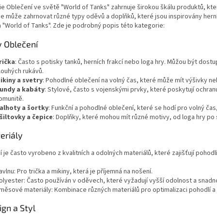
v
2
Gramáž:
280 g/m
e Oblečení ve světě "World of Tanks" zahrnuje širokou škálu produktů, kter
l
e může zahrnovat různé typy oděvů a doplňků, které jsou inspirovány hern
á
Velikosti mikin – dětské: 3 až 14 let
 "World of Tanks". Zde je podrobný popis této kategorie:
d
a
Dospělé: S až XXL
y Oblečení
c
í
rička
: Často s potisky tanků, herních frakcí nebo loga hry. Můžou být dost
p
louhých rukávů.
r
ikiny a svetry
: Pohodlné oblečení na volný čas, které může mít výšivky ne
v
undy a kabáty
: Stylové, často s vojenskými prvky, které poskytují ochranu
k
omunitě.
y
alhoty a šortky
: Funkční a pohodlné oblečení, které se hodí pro volný čas
v
šiltovky a čepice
: Doplňky, které mohou mít různé motivy, od loga hry po 
ý
p
eriály
i
s
 je často vyrobeno z kvalitních a odolných materiálů, které zajišťují pohod
u
avlnu: Pro trička a mikiny, která je příjemná na nošení.
olyester: Často používán v oděvech, které vyžadují vyšší odolnost a snadn
měsové materiály: Kombinace různých materiálů pro optimalizaci pohodlí a
ign a Styl