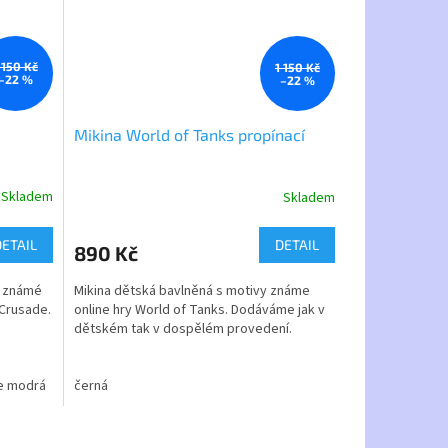
ční kapsy
šný
 150 Kč
1 150 Kč
–22 %
–22 %
Mikina World of Tanks propínací
Skladem
Skladem
Průměrné
hodnocení
produktu
DETAIL
DETAIL
890 Kč
je
5,0
m známé
Mikina dětská bavlněná s motivy známe
z
 Crusade.
online hry World of Tanks. Dodáváme jak v
5
dětském tak v dospělém provedení.
hvězdiček.
materiál - 70% bavlna 30 % PE
 strana
e modrá
44 střední modrá
černá
velikosti - dětské 4 - 16 let
 55 %
velikosti - dospělé - S až xXL