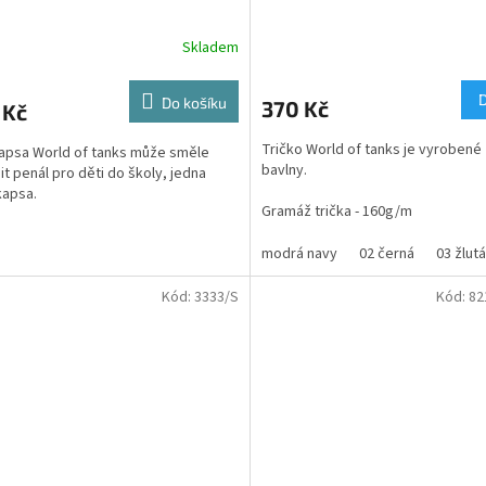
Skladem
rné
Průměrné
cení
hodnocení
ktu
produktu
Do košíku
370 Kč
 Kč
je
3,7
Tričko World of tanks je vyroben
apsa World of tanks může směle
z
bavlny.
it penál pro děti do školy, jedna
5
kapsa.
ček.
hvězdiček.
Gramáž trička - 160g/m
Black-grey
:
Velikosti trička dětské a dospělé.
modrá navy
02 černá
03 žlutá
sprinkle
ál:
Polyester 300d melirová
Kód:
3333/S
Kód:
82
st:
28x18 cm
k:
na přední straně