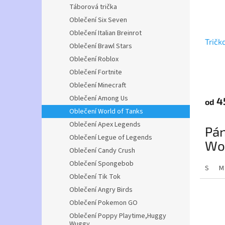
Táborová trička
Oblečení Six Seven
Oblečení Italian Breinrot
Tričk
Oblečení Brawl Stars
Oblečení Roblox
Oblečení Fortnite
Průmě
hodno
Oblečení Minecraft
produ
Oblečení Among Us
4
od
je
Oblečení World of Tanks
5,0
z
Oblečení Apex Legends
Pán
5
Oblečení Legue of Legends
hvězdi
Wor
Oblečení Candy Crush
dl
Oblečení Spongebob
S
M
Oblečení Tik Tok
Popis
Oblečení Angry Birds
Triko 
Oblečení Pokemon GO
průkrč
Oblečení Poppy Playtime,Huggy
ramen,
Wuggy