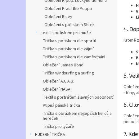
Oblečení K-pop: Lovkyně démonů
H
Oblečení Prasátko Peppa
V
Oblečení Bluey
L
Oblečení s potiskem Shrek
4. Do
textil s potiskem pro muže
Kromě zá
Trička s potiskem dle sportů
Trička s potiskem dle zájmů
Š
Trička s potiskem dle zaměstnání
B
N
Oblečení James Bond
Trička windsurfing a surfing
5. Veli
Oblečení A.C.A.B.
Oblečení
Oblečení NASA
střihy, 
Textil s portrétem slavných osobností
6. Cíl
Vtipná pánská trička
Trička s obrázkem nejlepších herců a
Oblečení
hereček
pohodlný
Trička pro lyžaře
7. Kde
HUDEBNÍ TRIČKA