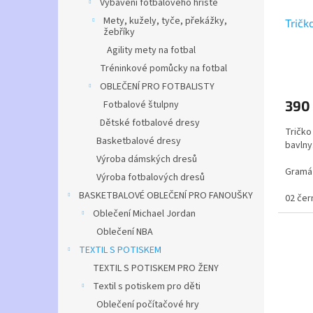
Vybavení fotbalového hřiště
Mety, kužely, tyče, překážky,
Tričk
žebříky
Agility mety na fotbal
Tréninkové pomůcky na fotbal
Průmě
hodno
OBLEČENÍ PRO FOTBALISTY
produ
390
Fotbalové štulpny
je
4,8
Dětské fotbalové dresy
Tričko
z
Basketbalové dresy
bavlny
5
Výroba dámských dresů
hvězdi
Gramáž
Výroba fotbalových dresů
BASKETBALOVÉ OBLEČENÍ PRO FANOUŠKY
Velikos
02 čer
dospěl
Oblečení Michael Jordan
Oblečení NBA
TEXTIL S POTISKEM
TEXTIL S POTISKEM PRO ŽENY
Textil s potiskem pro děti
Oblečení počítačové hry