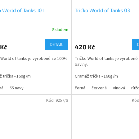
o World of Tanks 101
Tričko World of Tanks 03
Skladem
rné
Průměrné
cení
hodnocení
ktu
produktu
DETAIL
 Kč
420 Kč
je
5,0
 World of tanks je vyrobené ze 100%
Tričko World of tanks je vyroben
z
.
bavlny.
5
ček.
hvězdiček.
 trička - 160g/m
Gramáž trička - 160g/m
ti trička - dětské - 3/4 až 11/12,
ná
55 navy
Velikosti trička dětské a dospělé.
černá
červená
vínová
růž
á - S až XXXL
Kód:
9257/S
Kód