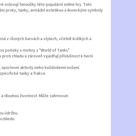
é oslovují fanoušky této populární online hry. Tato
ími prvky, tanky, armádní estetikou a ikonickými symboly
upná v různých barvách a stylech, včetně krátkých a
bo potisky s motivy z "World of Tanks".
 proti chladu a zároveň vyjadřují příslušnost k herní
, sportovní aktivity nebo každodenní nošení.
specifické tanky a frakce.
lí a dlouhou životnost. Může zahrnovat:
ou údržbu.
 vzhledu.