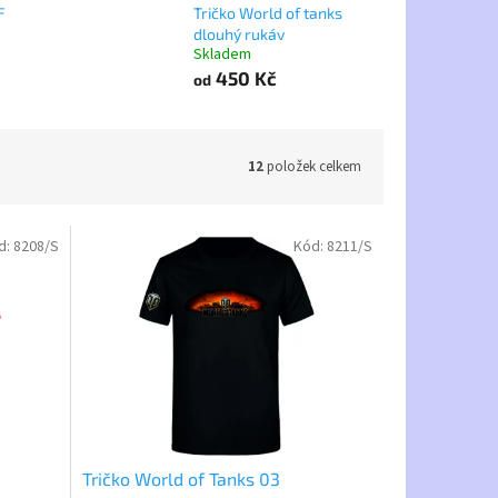
F
Tričko World of tanks
dlouhý rukáv
Skladem
450 Kč
od
12
položek celkem
d:
8208/S
Kód:
8211/S
Tričko World of Tanks 03