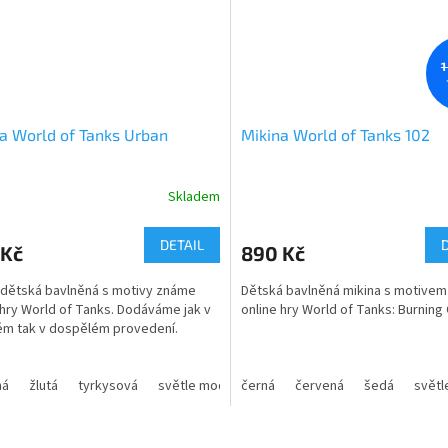
okraji, zesílené švy, lemované bo
a zadní kapsa s prošíváním. Prody
materiál.
1
a World of Tanks Urban
Mikina World of Tanks 102
Skladem
rné
Průměrné
cení
hodnocení
ktu
produktu
DETAIL
 Kč
890 Kč
je
5,0
 dětská bavlněná s motivy známe
Dětská bavlněná mikina s motive
z
 hry World of Tanks. Dodáváme jak v
online hry World of Tanks: Burning
5
m tak v dospělém provedení.
ček.
hvězdiček.
ál - 70% bavlna 30 % PE
Úplet:
hladký úplet, vnitřní
ná
žlutá
tyrkysová
světle modrá
černá
royal
červená
šedý melír
šedá
světl
ti - dětské 4 - 16 let
počesaná
Materiál:
40 % polyester /
O
ti - dospělé - S až xXL
bavlna / 5 % viskóza