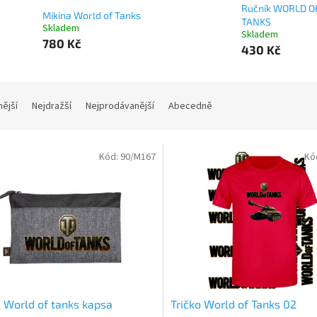
Ručník WORLD O
Mikina World of Tanks
TANKS
Skladem
Skladem
780 Kč
430 Kč
nější
Nejdražší
Nejprodávanější
Abecedně
Kód:
90/M167
Kó
 World of tanks kapsa
Tričko World of Tanks 02