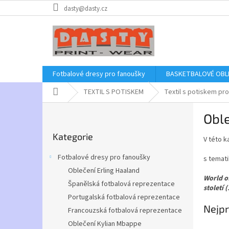
Přejít
dasty@dasty.cz
na
obsah
Fotbalové dresy pro fanoušky
BASKETBALOVÉ OBL
Domů
TEXTIL S POTISKEM
Textil s potiskem pro
P
Oble
o
Přeskočit
s
Kategorie
kategorie
V této k
t
r
Fotbalové dresy pro fanoušky
s temati
a
Oblečení Erling Haaland
n
World of
Španělská fotbalová reprezentace
n
století 
í
Portugalská fotbalová reprezentace
Nejpr
p
Francouzská fotbalová reprezentace
a
Oblečení Kylian Mbappe