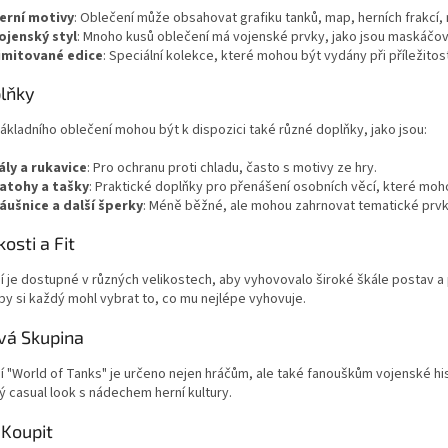
erní motivy
: Oblečení může obsahovat grafiku tanků, map, herních frakcí, 
ojenský styl
: Mnoho kusů oblečení má vojenské prvky, jako jsou maskáčov
imitované edice
: Speciální kolekce, které mohou být vydány při příležitost
plňky
kladního oblečení mohou být k dispozici také různé doplňky, jako jsou:
ály a rukavice
: Pro ochranu proti chladu, často s motivy ze hry.
atohy a tašky
: Praktické doplňky pro přenášení osobních věcí, které moho
áušnice a další šperky
: Méně běžné, ale mohou zahrnovat tematické prvky
kosti a Fit
 je dostupné v různých velikostech, aby vyhovovalo široké škále postav a p
aby si každý mohl vybrat to, co mu nejlépe vyhovuje.
ová Skupina
 "World of Tanks" je určeno nejen hráčům, ale také fanouškům vojenské histo
 casual look s nádechem herní kultury.
 Koupit