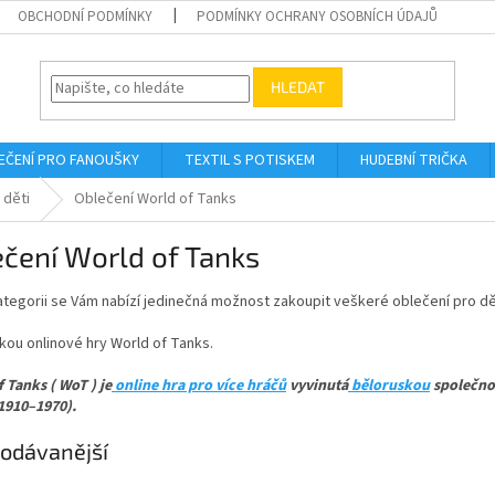
OBCHODNÍ PODMÍNKY
PODMÍNKY OCHRANY OSOBNÍCH ÚDAJŮ
HLEDAT
EČENÍ PRO FANOUŠKY
TEXTIL S POTISKEM
HUDEBNÍ TRIČKA
 děti
Oblečení World of Tanks
čení World of Tanks
ategorii se Vám nabízí jedinečná možnost zakoupit veškeré oblečení pro dě
kou onlinové hry World of Tanks.
 Tanks ( WoT ) je
online hra pro více hráčů
vyvinutá
běloruskou
společno
(1910–1970).
odávanější