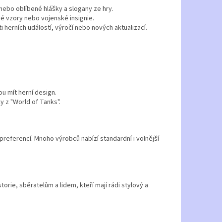
nebo oblíbené hlášky a slogany ze hry.
é vzory nebo vojenské insignie.
i herních událostí, výročí nebo nových aktualizací.
u mít herní design.
 z "World of Tanks".
referencí. Mnoho výrobců nabízí standardní i volnější
rie, sběratelům a lidem, kteří mají rádi stylový a