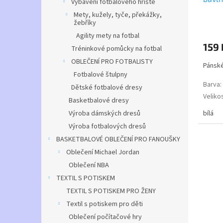
Vybavení fotbalového hřiště
Mety, kužely, tyče, překážky,
Průmě
žebříky
hodno
Agility mety na fotbal
produ
159 
Tréninkové pomůcky na fotbal
je
5,0
OBLEČENÍ PRO FOTBALISTY
Pánské
z
Fotbalové štulpny
5
Barva
:
hvězdi
Dětské fotbalové dresy
Veliko
Basketbalové dresy
Minimá
bílá
Výroba dámských dresů
odběr
:
Výroba fotbalových dresů
Úplet
:
BASKETBALOVÉ OBLEČENÍ PRO FANOUŠKY
Materi
Oblečení Michael Jordan
Gramá
Oblečení NBA
TEXTIL S POTISKEM
TEXTIL S POTISKEM PRO ŽENY
Textil s potiskem pro děti
Oblečení počítačové hry