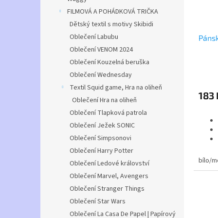
Techni
FILMOVÁ A POHÁDKOVÁ TRIČKA
Tričko
polyes
Dětský textil s motivy Skibidi
látkou
Oblečení Labubu
Pánsk
Pohodl
Oblečení VENOM 2024
prody
Oblečení Kouzelná beruška
Průmě
Oblečení Wednesday
hodno
Textil Squid game, Hra na oliheň
produ
183 
je
Oblečení Hra na oliheň
5,0
Oblečení Tlapková patrola
z
5
Oblečení Ježek SONIC
hvězdi
Oblečení Simpsonovi
Oblečení Harry Potter
bílo/m
Oblečení Ledové království
Oblečení Marvel, Avengers
Oblečení Stranger Things
Oblečení Star Wars
Oblečení La Casa De Papel | Papírový