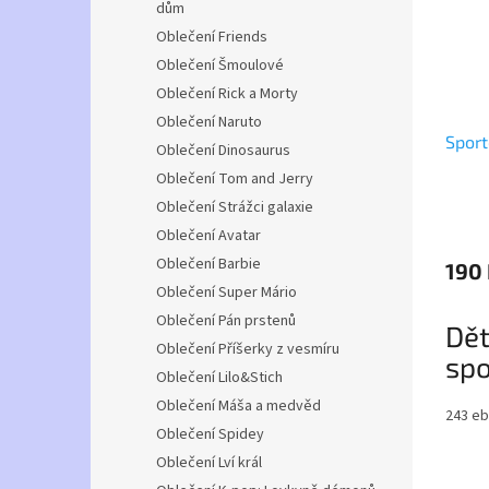
dům
Oblečení Friends
Oblečení Šmoulové
Oblečení Rick a Morty
Oblečení Naruto
Sport
Oblečení Dinosaurus
Oblečení Tom and Jerry
Oblečení Strážci galaxie
Oblečení Avatar
Oblečení Barbie
190
Oblečení Super Mário
Oblečení Pán prstenů
Dět
Oblečení Příšerky z vesmíru
spo
Oblečení Lilo&Stich
Aus
Oblečení Máša a medvěd
243 eb
Oblečení Spidey
Popis
Oblečení Lví král
Funkčn