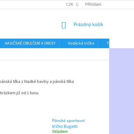
CZK
Přihlášení
NÁKUPNÍ
Prázdný košík
KOŠÍK
HASIČSKÉ OBLEČENÍ A DRESY
Vodácká trička
Textil bez poti
ánská tílka z hladké bavlny a pánská tílka
brázkem již od 1 kusu.
Pánské sportovní
tričko Bugatti
Skladem