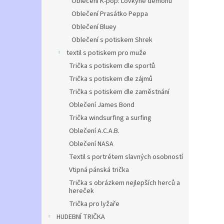
Oblečení K-pop: Lovkyně démonů
rukáve
Oblečení Prasátko Peppa
přizpů
Oblečení Bluey
vyrábí
Oblečení s potiskem Shrek
veliko
textil s potiskem pro muže
Trička s potiskem dle sportů
Trička s potiskem dle zájmů
Trička s potiskem dle zaměstnání
Oblečení James Bond
Trička windsurfing a surfing
Oblečení A.C.A.B.
Oblečení NASA
Textil s portrétem slavných osobností
Vtipná pánská trička
Trička s obrázkem nejlepších herců a
hereček
Trička pro lyžaře
HUDEBNÍ TRIČKA