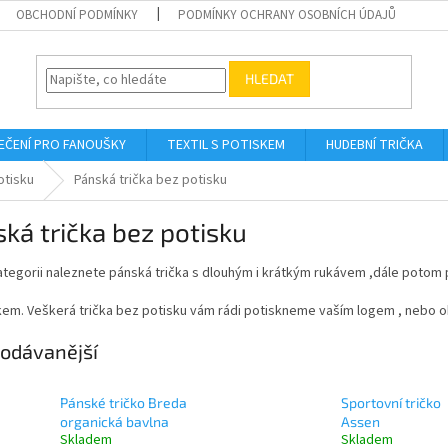
OBCHODNÍ PODMÍNKY
PODMÍNKY OCHRANY OSOBNÍCH ÚDAJŮ
HLEDAT
EČENÍ PRO FANOUŠKY
TEXTIL S POTISKEM
HUDEBNÍ TRIČKA
otisku
Pánská trička bez potisku
ká trička bez potisku
ategorii naleznete pánská trička s dlouhým i krátkým rukávem ,dále potom p
em. Veškerá trička bez potisku vám rádi potiskneme vaším logem , nebo o
odávanější
Pánské tričko Breda
Sportovní tričko
organická bavlna
Assen
Skladem
Skladem