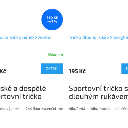
Možno dokoupit trenýrky v ceně - 
360 Kč
–47 %
ovní tričko pánské Austin
Tričko dlouhý rukáv Shangha
Skladem
Průměrné
hodnocení
produktu
DETAIL
 Kč
195 Kč
je
2,0
z
ské a dospělé
Sportovní tričko s
5
hvězdiček.
rtovní tričko
dlouhým rukáve
tin
Popis:
enový melír
244 fluorescenční .mel
bílo/šedá
246 tyrkysový melír
bílo/modrá
247 navy me
bílo/č
:
Sportovní tričko s dlouhým rukáve
O
Kombinace dvou polyesterových t
í triko s krátkým raglánovým
v