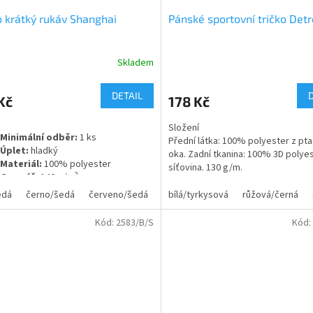
o krátký rukáv Shanghai
Pánské sportovní tričko Detr
Skladem
rné
cení
ktu
DETAIL
Kč
178 Kč
Složení
Minimální odběr:
1 ks
Přední látka: 100% polyester z pta
Úplet:
hladký
oka.
Zadní tkanina: 100% 3D polye
ček.
Materiál:
100% polyester
síťovina.
130 g/m.
2
Gramáž:
140 g/m
edá
černo/šedá
červeno/šedá
tyrkysová/šedá
bílá/tyrkysová
růžová/černá
reflex zelená/če
Snadno suchá prodyšná látka.
* Vy
štítek.
* Technická tkanina.
Kód:
2583/B/S
Kód:
je kombinovaný se dvěma
terovými látkami ve stylu raglánu s
m rukávem. Hlavní látka z ptačího oka
 panely a vnitřní rukáv z
erforované látky. Posádkový krk se
nými krytými švy. Pohodlné látkové
 a snadno se přizpůsobí tělu.