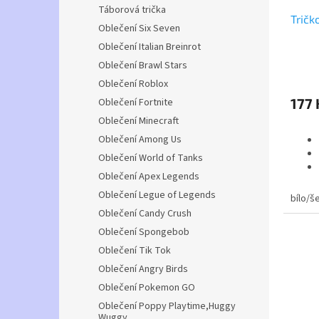
Táborová trička
Tričk
Oblečení Six Seven
Oblečení Italian Breinrot
Oblečení Brawl Stars
Průmě
hodno
Oblečení Roblox
produ
177 
Oblečení Fortnite
je
5,0
Oblečení Minecraft
z
Oblečení Among Us
5
Oblečení World of Tanks
hvězdi
Oblečení Apex Legends
Oblečení Legue of Legends
bílo/š
Popis
Oblečení Candy Crush
DRes 
Oblečení Spongebob
polyes
Oblečení Tik Tok
krátký
Oblečení Angry Birds
a boční
mikrop
Oblečení Pokemon GO
zesíle
Oblečení Poppy Playtime,Huggy
tričko
Wuggy