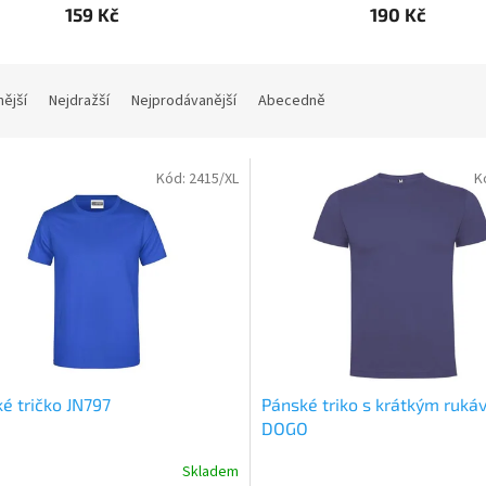
159 Kč
190 Kč
nější
Nejdražší
Nejprodávanější
Abecedně
Kód:
2415/XL
K
é tričko JN797
Pánské triko s krátkým ruk
DOGO
Skladem
rné
Průměrné