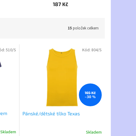
187 Kč
15
položek celkem
ód:
510/S
Kód:
804/S
165 Kč
–30 %
ávem
Pánské/dětské tílko Texas
Skladem
Skladem
Průměrné