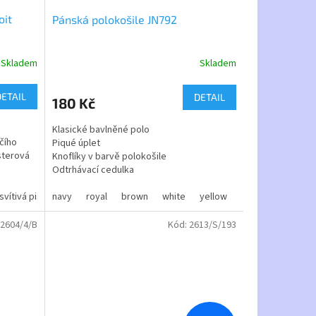
oit
Pánská polokošile JN792
Skladem
Skladem
Průměrné
hodnocení
produktu
DETAIL
DETAIL
180 Kč
je
5,0
Klasické bavlněné polo
z
čího
Piqué úplet
5
sterová
Knoflíky v barvě polokošile
hvězdiček.
Odtrhávací cedulka
rná
svítivá pistácie/černá
reflex žlutá/černá
Polo vám rádi potiskneme jakýmkoliv
navy
royal
modrá/černá
brown
white
červená/černá
yellow
gold-yellow
korálová svítiv
or
jímatelný
obrázkem ,nebo logem.
2604/4/B
Kód:
2613/S/193
Materiál:
100% bavlna
Gramáž:
180g/m2
Výrobce:
James and Nicholson