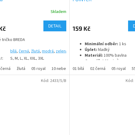
Skladem
rné
Průměrné
cení
hodnocení
ktu
produktu
DETAIL
Kč
159 Kč
je
4,0
 tričko BREDA
z
Minimální odběr:
1 ks
5
Úplet:
hladký
bílá
,
černá
,
žlutá
,
modrá
,
zelená
,
fialová
,
šedá
,
červená
ček.
hvězdiček.
Materiál:
100% bavlna
st
:
S, M, L, XL, XXL, 3XL
2
Gramáž:
160 g/m
lní
1 ks
černá
žlutá
05 royal
10 nebesky modrá
01 bílá
02 černá
15 vojenská zeleň
05 royal
55
5
Hladký
Kód:
2433/S/B
Kód:
ál
:
organická bavlna
ž
:
175g/m2