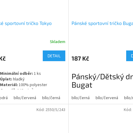
čnost se posunula o krok dále.
 s krátkým rukávem kombinuje dvě
terové látky: jednu s voštinovou
 a další mikroperforovanou látku.
é sportovní tričko Tokyo
Pánské sportovní tričko Buga
né tričko, přizpůsobitelné tělu a
šné.
Skladem
rné
Průměrné
cení
hodnocení
ktu
produktu
DETAIL
Kč
187 Kč
je
5,0
z
Minimální odběr:
1 ks
Pánský/Dětský d
5
Úplet:
hladký
ček.
hvězdiček.
Bugat
Materiál:
100% polyester
2
Gramáž:
140 g/m
Popis:
odrá
bílo/červená
bílo/černá
bílo/zelená
bílo/černá
černá/růžová
bílo/červená
modro
bílo
Funkční dres s krátkým raglánový
Kód:
2550/S/243
Kód:
rukávem. Kulatý výstřih se zakrytí
v tónu.
Kontrastní rukávy a postranní pane