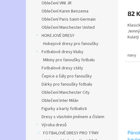
hodno
Oblečení VINI JR
produ
Oblečení Karim Benzema
82 
je
Oblečení Paris Saint-Germain
2,5
Klasic
z
Oblečení Manchester United
Jemný 
5
HOKEJOVÉ DRESY
Kulatý
hvězdi
Hokejové dresy pro fanoušky
Trička
Fotbalové dresy kluby
navy
Mikiny pro fanoušky fotbalu
Materi
Gramá
Fotbalové dresy státy
Výrob
Čepice a šály pro fanoušky
Dárky pro fanoušky fotbalu
Oblečení Manchester City
Oblečení Inter Milán
Figurky a karty fotbalisti
Dresy s vlastním jménem a číslem
Výroba dresů
Pánsk
FOTBALOVÉ DRESY PRO TÝMY
bavl