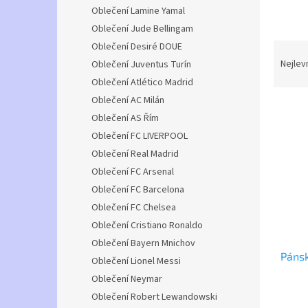
n
Oblečení Lamine Yamal
e
Oblečení Jude Bellingam
l
Ř
Oblečení Desiré DOUE
a
Nejlev
Oblečení Juventus Turín
z
Oblečení Atlético Madrid
e
Oblečení AC Milán
V
n
Oblečení AS Řím
ý
í
Oblečení FC LIVERPOOL
p
p
i
r
Oblečení Real Madrid
s
o
Oblečení FC Arsenal
p
d
Oblečení FC Barcelona
r
u
Oblečení FC Chelsea
o
k
Oblečení Cristiano Ronaldo
d
t
u
ů
Oblečení Bayern Mnichov
Pánsk
k
Oblečení Lionel Messi
t
Oblečení Neymar
ů
Oblečení Robert Lewandowski
Průmě