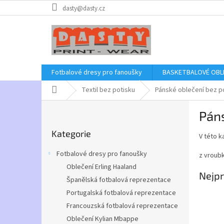
Přejít
dasty@dasty.cz
na
obsah
Fotbalové dresy pro fanoušky
BASKETBALOVÉ OBL
Domů
Textil bez potisku
Pánské oblečení bez p
P
Páns
o
Přeskočit
s
Kategorie
kategorie
V této k
t
r
Fotbalové dresy pro fanoušky
z vroubk
a
Oblečení Erling Haaland
n
Nejpr
Španělská fotbalová reprezentace
n
í
Portugalská fotbalová reprezentace
p
Francouzská fotbalová reprezentace
a
Oblečení Kylian Mbappe