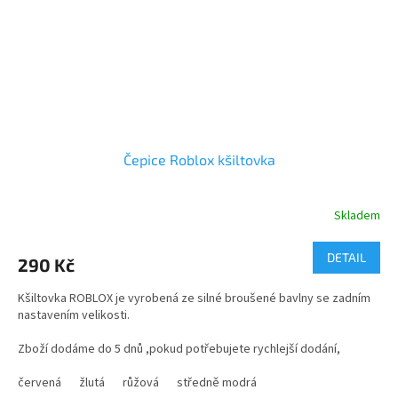
Čepice Roblox kšiltovka
Skladem
Průměrné
hodnocení
produktu
DETAIL
290 Kč
je
3,7
Kšiltovka ROBLOX je vyrobená ze silné broušené bavlny se zadním
z
nastavením velikosti.
5
hvězdiček.
Zboží dodáme do 5 dnů ,pokud potřebujete rychlejší dodání,
neváhejte napsat do poznámky
červená
žlutá
růžová
středně modrá