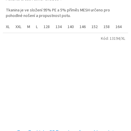
z
5
Tkanina je ve složení 95% PE a 5% příměs MESH určeno pro
hvězdiček.
pohodlné nošení a propustnost potu.
Vyroben z vysoce kvalitního, prodyšného materiálu, je dres Palmer
XL
XXL
M
L
128
134
140
146
152
158
164
Chelsea ideální pro zápasy i každodenní nošení.
Kód:
13194/XL