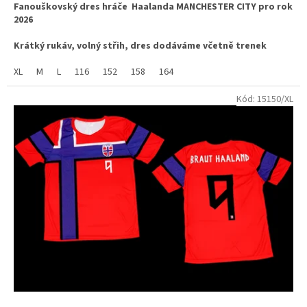
Fanouškovský dres hráče Haalanda MANCHESTER CITY pro rok
z
2026
5
hvězdiček.
Krátký rukáv, volný střih, dres dodáváme včetně trenek
látka ve složení 100% polyester, jemný materiál s příměsí
XL
M
L
116
152
158
164
změkčující látky dry COOL, vhodné pro sport i běžné nošení.
Kód:
15150/XL