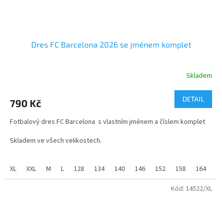
Dres FC Barcelona 2026 se jménem komplet
Skladem
Průměrné
hodnocení
produktu
DETAIL
790 Kč
je
4,0
Fotbalový dres FC Barcelona s vlastním jménem a číslem komplet
z
5
Skladem ve všech velikostech.
hvězdiček.
velikosti 128 až XXL
XL
XXL
M
L
128
134
140
146
152
158
164
Fotbalový dres FC Barcelona je vyroben ze 100% polyesteru s
příměsí změkčujícího materiálu MESH.
Kód:
14522/XL
Vhodné jako dárek pro školáka nebo kamaráda z dětství. Jméno a
číslo nám napište v závěrečném kroku objednávky, nebo napište na