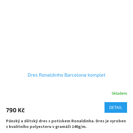
e-mail dasty@dasty.cz
Dres Ronaldinho Barcelona komplet
Skladem
Průměrné
hodnocení
produktu
DETAIL
790 Kč
je
5,0
Pánský a dětský dres s potiskem Ronaldinha. Dres je vyroben
z
z kvalitního polyesteru v gramáži 140g/m.
5