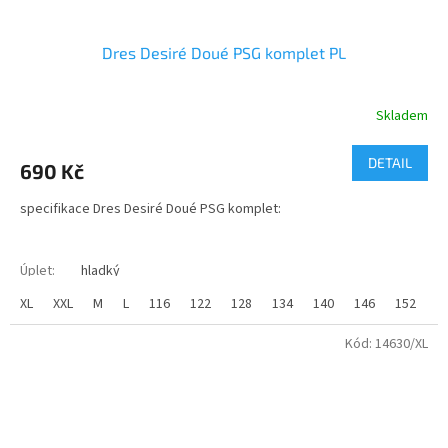
Dres Desiré Doué PSG komplet PL
Skladem
Průměrné
hodnocení
produktu
DETAIL
690 Kč
je
3,5
specifikace Dres Desiré Doué PSG komplet:
z
5
hvězdiček.
Úplet
:
hladký
Materiál
:
100% polyester
XL
XXL
M
L
116
122
128
134
140
146
152
1
Gramáž
:
145g/m2
Kód:
14630/XL