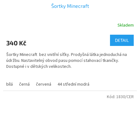
Šortky Minecraft
Skladem
Průměrné
hodnocení
produktu
DETAIL
340 Kč
je
3,8
Šortky Minecraft bez vnitřní síťky. Prodyšná látka jednoduchá na
z
údržbu. Nastavitelný obvod pasu pomocí stahovací tkaničky.
5
Dostupné i v dětských velikostech.
hvězdiček.
Trenky jsou potištěné obrázkem a logem Minecraft
bílá
černá
červená
44 střední modrá
Velikosti trenky dětské - 4-16 let
Kód:
1830/CER
Velikosti trenky dospělé - M - XXL