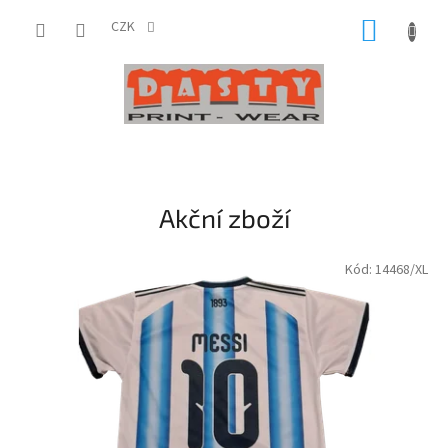
Přejít
NÁKUP
na
CZK
obsah
KOŠÍK
V
í
t
Akční zboží
e
j
Kód:
14468/XL
t
e
v
n
a
š