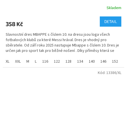
Skladem
Průměrné
hodnocení
produktu
DETAIL
358 Kč
je
5,0
Slavnostní dres MBAPPE s číslem 10. na dresu jsou loga všech
z
fotbalových klubů za které Messi hrával. Dres je vhodný pro
5
sběratele. Od září roku 2025 nastupuje Mbappe s číslem 10. Dres je
hvězdiček.
určen jak pro sport tak pro běžné nošení . Díky příměsy která se
přidává do látky při výrobě je umožněno příjemné nošení.
XL
XXL
M
L
116
122
128
134
140
146
152
1
Materiál - 100% PE
Kód:
13386/XL