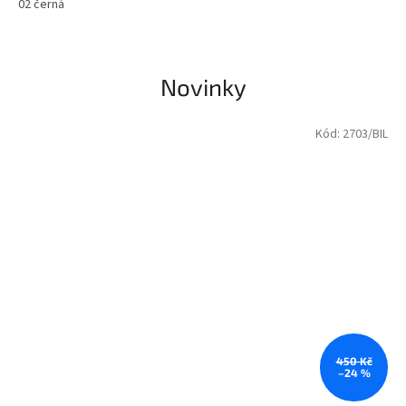
02 černá
Koncert Mike Oldfielda proběhne v roce 2024 v PRAZE O2 arene
Novinky
Kód:
2703/BIL
450 Kč
–24 %