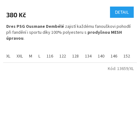
hodnocení
produktu
DETAIL
380 Kč
je
5,0
Dres PSG Ousmane Dembélé
zajistí každému fanouškovi pohodlí
z
při fandění i sportu díky 100% polyesteru s
prodyšnou MESH
5
úpravou
.
hvězdiček.
Pro fanoušky Paris Saint-Germain máme tento dres skladem ve
všech velikostech od 116 až po XXL.
XL
XXL
M
L
116
122
128
134
140
146
152
1
Kód:
13659/XL