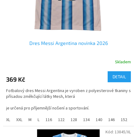
e
m
o
b
c
Dres Messi Argentina novinka 2026
h
o
Skladem
Průměrné
d
hodnocení
ě
produktu
DETAIL
369 Kč
je
5,0
Fotbalový dres Messi Argentina je vyroben z polyesterové tkaniny s
z
přísadou změkčující látky Mesh, která
5
hvězdiček.
je určená pro příjemnější nošení a sportování.
Velikosti dětské od 116 do 158 a velikosti dospělé od S do XXL.
XL
XXL
M
L
116
122
128
134
140
146
152
1
Kód:
13845/XL