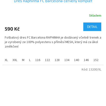
Dres Raphinha FC Barcelona červený komplet
Skladem
Průměrné
hodnocení
produktu
DETAIL
590 Kč
je
5,0
Fotbalový dres FC Barcelona RAPHINHA je dodávaný včetně trenek a
z
je vyrobený ze 100% polyesteru s příměsí MESH, který má za úkol
5
změkčení
hvězdiček.
tkaniny. Jedná se o domácí dres včetně trenek .
XL
XXL
M
L
116
122
128
134
140
146
152
1
Dres dodáváme jak v dětských tak dospělých velikostech.
Kód:
13200/XL