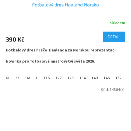
Fotbalový dres Haaland Norsko
Skladem
Průměrné
hodnocení
produktu
DETAIL
390 Kč
je
5,0
Fotbalový dres hráče Haalanda za Norskou reprezentaci.
z
5
Novinka pro fotbalové mistrovství světa 2026.
hvězdiček.
látka ve složení 100% polyester, jemný materiál s příměsí
změkčující látky mash. vhodné pro sport i běžné nošení.
XL
XXL
M
L
116
122
128
134
140
146
152
1
Kód:
14864/XL