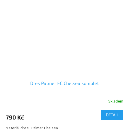
Dres Palmer FC Chelsea komplet
Skladem
Průměrné
hodnocení
produktu
DETAIL
790 Kč
je
3,2
Materiál dresu Palmer Chelsea :