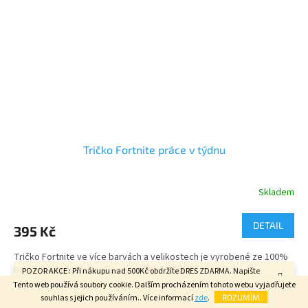
Tričko Fortnite práce v týdnu
Skladem
Průměrné
hodnocení
produktu
DETAIL
395 Kč
je
4,7
Tričko Fortnite ve více barvách a velikostech je vyrobené ze 100%
z
bavlny bez jakékoliv přísady umělých vláken.
POZOR AKCE : Při nákupu nad 500Kč obdržíte DRES ZDARMA. Napište
5
velikost do poznámky v závěrečném kroku objednávky. FAJN DEN.
hvězdiček.
Tento web používá soubory cookie. Dalším procházením tohoto webu vyjadřujete
Ano bavlna je trochu dražší , ale cena vyváží pohodlné nošení, dobrý
souhlas s jejich používáním.. Více informací
zde
.
ROZUMÍM