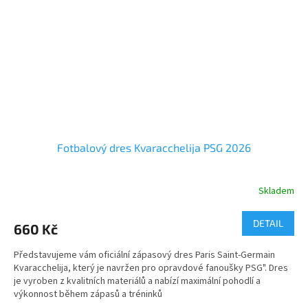
Fotbalový dres Kvaracchelija PSG 2026
Skladem
Průměrné
hodnocení
produktu
DETAIL
660 Kč
je
5,0
Představujeme vám oficiální zápasový dres Paris Saint-Germain
z
Kvaracchelija, který je navržen pro opravdové fanoušky PSG". Dres
5
je vyroben z kvalitních materiálů a nabízí maximální pohodlí a
hvězdiček.
výkonnost během zápasů a tréninků