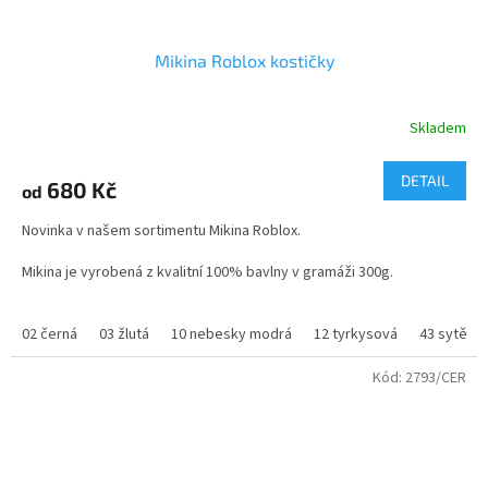
Mikina Roblox kostičky
Skladem
Průměrné
hodnocení
produktu
DETAIL
680 Kč
od
je
4,4
Novinka v našem sortimentu Mikina Roblox.
z
5
Mikina je vyrobená z kvalitní 100% bavlny v gramáži 300g.
hvězdiček.
Velikosti si můžete vybrat jak dětské od 122 do 164, tak dospělé
02 černá
03 žlutá
10 nebesky modrá
12 tyrkysová
43 sytě m
od velikosti S do XXL. Mikinu můžete doplnit tričkem
Roblox
https://www.dastysport.cz/tricko-roblox/
Kód:
2793/CER