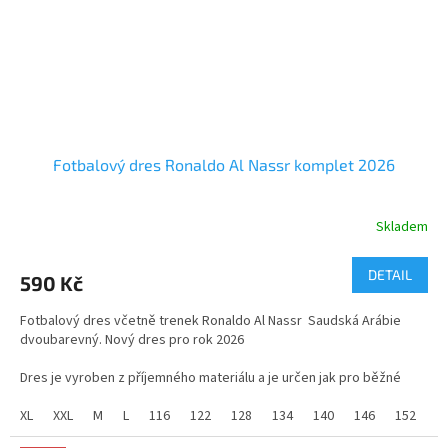
Fotbalový dres Ronaldo Al Nassr komplet 2026
Skladem
Průměrné
hodnocení
produktu
DETAIL
590 Kč
je
5,0
Fotbalový dres včetně trenek Ronaldo Al Nassr Saudská Arábie
z
dvoubarevný. Nový dres pro rok 2026
5
hvězdiček.
Dres je vyroben z příjemného materiálu a je určen jak pro běžné
nošení tak pro sport.
XL
XXL
M
L
116
122
128
134
140
146
152
1
Nový dres pro rok 2026