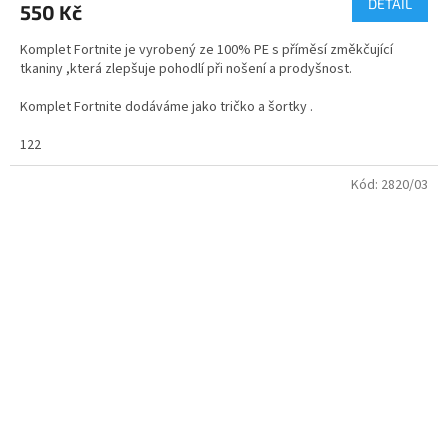
DETAIL
550 Kč
je
4,2
Komplet Fortnite je vyrobený ze 100% PE s příměsí změkčující
z
tkaniny ,která zlepšuje pohodlí při nošení a prodyšnost.
5
hvězdiček.
Komplet Fortnite dodáváme jako tričko a šortky .
velikosti kompletu od - 116 do M
122
Kód:
2820/03