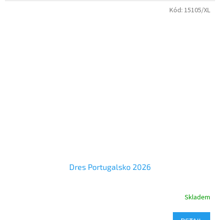
Dres Portugalsko 2026
Kód:
15105/XL
jak při sportu ,tak při běžném nošení.
Dětské velikosti dresu Španělsko 4 až 16 let
Pánské velikosti dresu - S až XXL
Dres Portugalsko 2026
Skladem