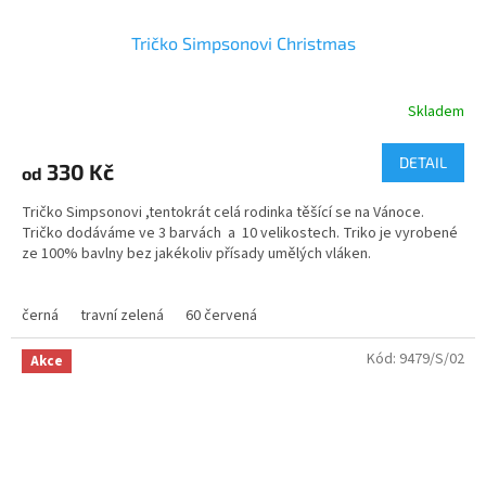
Tričko Simpsonovi Christmas
Skladem
Průměrné
hodnocení
produktu
DETAIL
330 Kč
od
je
5,0
Tričko Simpsonovi ,tentokrát celá rodinka těšící se na Vánoce.
z
Tričko dodáváme ve 3 barvách a 10 velikostech. Triko je vyrobené
5
ze 100% bavlny bez jakékoliv přísady umělých vláken.
hvězdiček.
Ano bavlna je trochu dražší , ale cena vyváží pohodlné nošení, dobrý
střih a stálobarevnost.
černá
travní zelená
60 červená
Velikosti - dětské i dospělé
Kód:
9479/S/02
Akce
Materiál - 100% bavlna