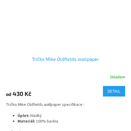
Tričko Mike Oldfields wallpaper
Skladem
Průměrné
hodnocení
produktu
DETAIL
430 Kč
od
je
5,0
Tričko Mike Oldfields wallpaper specifikace :
z
5
Úplet:
hladký
hvězdiček.
Materiál:
100% bavlna
2
Gramáž:
165 g/m