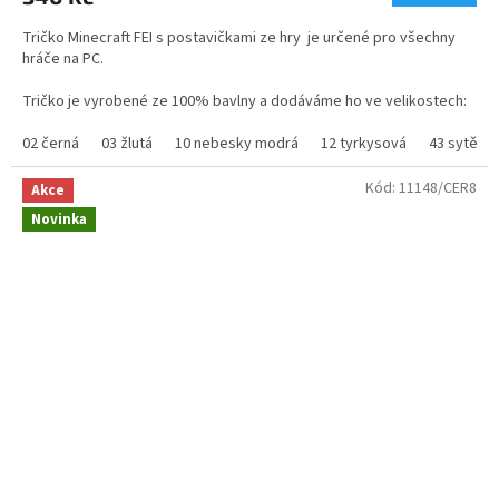
je
5,0
Tričko Minecraft FEI s postavičkami ze hry je určené pro všechny
z
hráče na PC.
5
hvězdiček.
Tričko je vyrobené ze 100% bavlny a dodáváme ho ve velikostech:
DĚTSKÉ OD 5 LET DO VEL M
02 černá
03 žlutá
10 nebesky modrá
12 tyrkysová
43 sytě m
gramáž trička Minecraft - 160g
Kód:
11148/CER8
Akce
Novinka