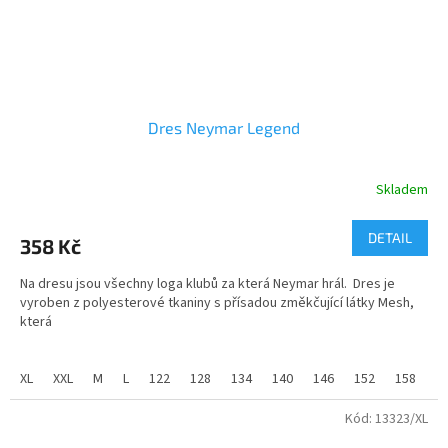
Dres Neymar Legend
Skladem
Průměrné
hodnocení
produktu
DETAIL
358 Kč
je
5,0
Na dresu jsou všechny loga klubů za která Neymar hrál. Dres je
z
vyroben z polyesterové tkaniny s přísadou změkčující látky Mesh,
5
která
hvězdiček.
umožňuje příjemnější nošení a sportování. Dres nosí Neymar při
slavnostních příležitostech.
XL
XXL
M
L
122
128
134
140
146
152
158
1
Velikosti dětské od 116 do 158 a velikosti dospělé od S do XXL.
Kód:
13323/XL