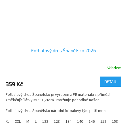
Fotbalový dres Španělsko 2026
Skladem
Průměrné
hodnocení
produktu
DETAIL
359 Kč
je
5,0
Fotbalový dres Španělsko je vyroben z PE materiálu s příměsí
z
změkčující látky MESH ,která umožnuje pohodlné nošení
5
hvězdiček.
Fotbalový dres
Španělsko národní fotbalový tým
patří mezi
nejikoničtější na světě a je snadno rozpoznatelný díky svému
tradičnímu designu a barvám.
XL
XXL
M
L
122
128
134
140
146
152
158
1