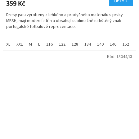
DETAIL
359 Kč
Dresy jsou vyrobeny z lehkého a prodyšného materiálu s prvky
MESH, mají moderní střih a obsahují sublimačně natištěný znak
portugalské fotbalové reprezentace.
100% PE
XL
XXL
M
L
116
122
128
134
140
146
152
1
velikosti - dětské od 122 do 158
Kód:
13044/XL
velikosti pánské - od S do XXL