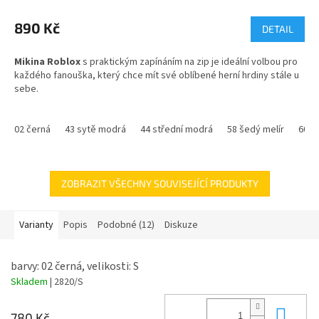
hodnocení
produktu
890 Kč
DETAIL
je
4,7
Mikina Roblox
s praktickým zapínáním na zip je ideální volbou pro
z
každého fanouška, který chce mít své oblíbené herní hrdiny stále u
5
sebe.
hvězdiček.
Tento model disponuje
gramáží 280 g/m²
a vnitřní počesanou
stranou, díky čemuž poskytuje vysoký komfort při nošení. Vybírat
02 černá
43 sytě modrá
44 střední modrá
58 šedý melír
60 č
můžete z široké škály velikostí od dětských variant až po dospělé
střihy. Pro kompletní výbavu se podívejte také na naše
tričko
Roblox
.
ZOBRAZIT VŠECHNY SOUVISEJÍCÍ PRODUKTY
Varianty
Popis
Podobné (12)
Diskuze
barvy: 02 černá, velikosti: S
Skladem
| 2820/S
Do 
780 Kč