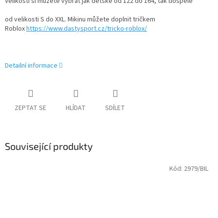
Velikosti si můžete vybrat jak dětské od 122 do 164, tak dospělé
od velikosti S do XXL. Mikinu můžete doplnit tričkem
Roblox
https://www.dastysport.cz/tricko-roblox/
Detailní informace
ZEPTAT SE
HLÍDAT
SDÍLET
Související produkty
Kód:
2979/BIL