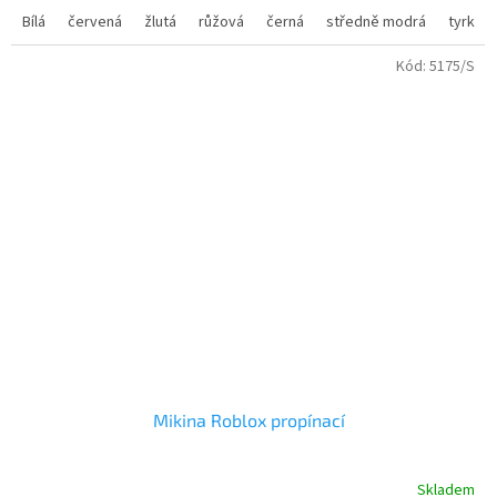
Trička s tematikou počítačové hry ROBLOX můžete doplnit mikinou
nebo peněženkou.
Bílá
červená
žlutá
růžová
černá
středně modrá
tyrkys
Kód:
5175/S
Mikina Roblox propínací
Skladem
Průměrné