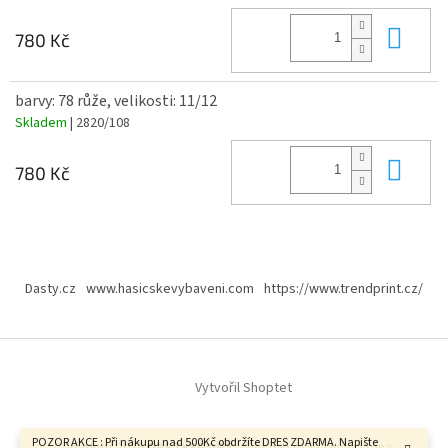
Do 
780 Kč
barvy: 78 růže, velikosti: 11/12
Skladem
| 2820/108
Do 
780 Kč
Z
á
Dasty.cz
www.hasicskevybaveni.com
https://www.trendprint.cz/
p
a
t
í
Vytvořil Shoptet
POZOR AKCE : Při nákupu nad 500Kč obdržíte DRES ZDARMA. Napište