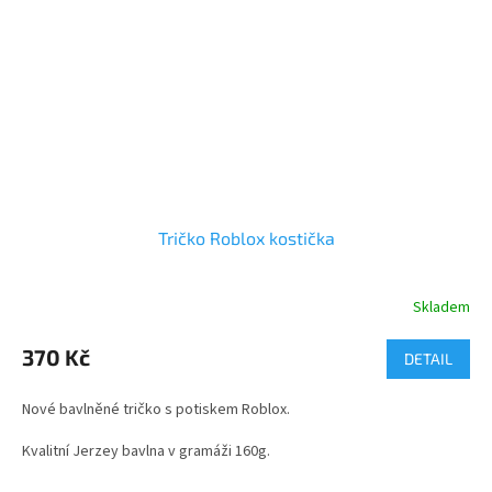
Tričko Roblox kostička
Skladem
Průměrné
hodnocení
produktu
370 Kč
DETAIL
je
4,5
Nové bavlněné tričko s potiskem Roblox.
z
5
Kvalitní Jerzey bavlna v gramáži 160g.
hvězdiček.