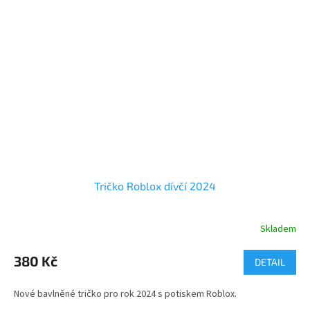
Tričko Roblox dívčí 2024
Skladem
Průměrné
hodnocení
produktu
380 Kč
DETAIL
je
5,0
Nové bavlněné tričko pro rok 2024 s potiskem Roblox.
z
5