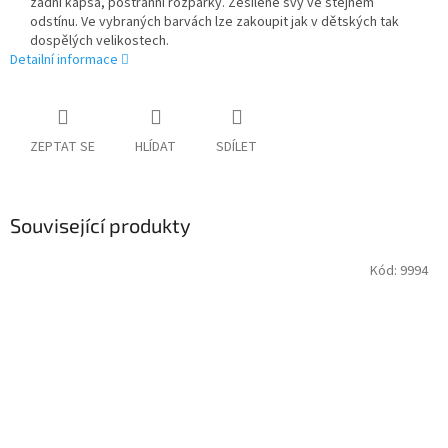
zadní kapsa, postranní rozparky. Zesílené švy ve stejném
odstínu. Ve vybraných barvách lze zakoupit jak v dětských tak
dospělých velikostech.
Detailní informace
ZEPTAT SE
HLÍDAT
SDÍLET
Související produkty
Kód:
9994