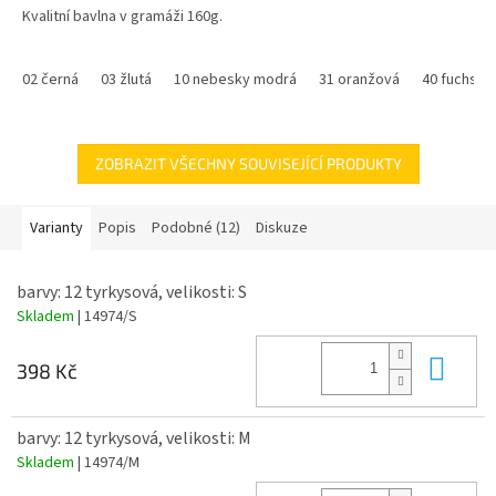
Kvalitní bavlna v gramáži 160g.
hvězdiček.
Trička s tematikou počítačové hry ROBLOX můžete doplnit mikinou
nebo peněženkou.
02 černá
03 žlutá
10 nebesky modrá
31 oranžová
40 fuchsie
ZOBRAZIT VŠECHNY SOUVISEJÍCÍ PRODUKTY
Varianty
Popis
Podobné (12)
Diskuze
barvy: 12 tyrkysová, velikosti: S
Skladem
| 14974/S
Do 
398 Kč
barvy: 12 tyrkysová, velikosti: M
Skladem
| 14974/M