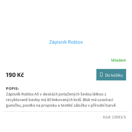
Zápisník Roblox
Skladem
Průměrné
hodnocení
produktu
190 Kč
Do košíku
je
5,0
POPIS:
z
Zápisník Roblox A5 v deskách potažených šedou látkou z
5
recyklované bavlny má 80 linkovaných listů. Blok má uzavírací
hvězdiček.
gumičku, poutko na propisku a textilní záložku v přírodní barvě.
VLASTNOSTI:
Rozměr produktu
210x145x14 mm
Kód:
10583/S