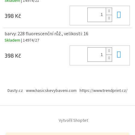
Skladem
| 14974/21
Do 
398 Kč
barvy: 228 fluorescenční růž., velikosti: 16
Skladem
| 14974/27
Do 
398 Kč
Z
á
Dasty.cz
www.hasicskevybaveni.com
https://www.trendprint.cz/
p
a
t
í
Vytvořil Shoptet