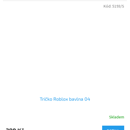
Kód:
5193/S
Tričko Roblox bavlna 04
Skladem
Průměrné
hodnocení
produktu