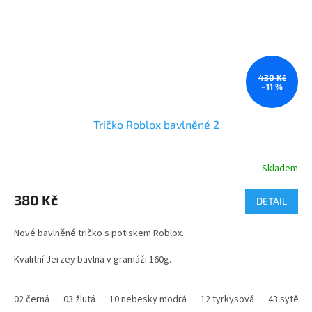
430 Kč
–11 %
Tričko Roblox bavlněné 2
Skladem
Průměrné
hodnocení
produktu
380 Kč
DETAIL
je
4,8
Nové bavlněné tričko s potiskem Roblox.
z
5
Kvalitní Jerzey bavlna v gramáži 160g.
hvězdiček.
Trička s tematikou počítačové hry ROBLOX můžete doplnit mikinou
nebo peněženkou.
02 černá
03 žlutá
10 nebesky modrá
12 tyrkysová
43 sytě m