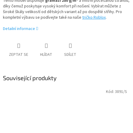
Tento model disponuje
gramáží 280 g/m²
a vnitřní počesanou stranou,
díky čemuž poskytuje vysoký komfort při nošení. Vybírat můžete z
široké škály velikostí od dětských variant až po dospělé střihy. Pro
kompletní výbavu se podívejte také na naše
tričko Roblox
.
Detailní informace
ZEPTAT SE
HLÍDAT
SDÍLET
Související produkty
Kód:
3891/S