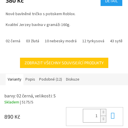
380 Kč
DETAIL
je
4,0
Nové bavlněné tričko s potiskem Roblox.
z
5
Kvalitní Jerzey bavlna v gramáži 160g.
hvězdiček.
velikosti dětského trička - 5/6 až 11/12 dětské velikosti věk dítěte
02 černá
03 žlutá
10 nebesky modrá
12 tyrkysová
43 sytě m
velikosti dospělého trička - S až XL
Trička s tematikou počítačové hry ROBLOX můžete doplnit
teplákovou soupravou nebo kšiltovkou Roblox.
ZOBRAZIT VŠECHNY SOUVISEJÍCÍ PRODUKTY
Varianty
Popis
Podobné (12)
Diskuze
barvy: 02 černá, velikosti: S
Skladem
| 5175/S
Do 
890 Kč