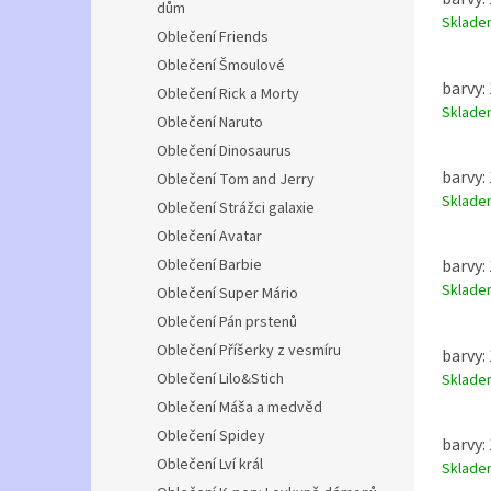
dům
Sklad
Oblečení Friends
Oblečení Šmoulové
barvy:
Oblečení Rick a Morty
Sklad
Oblečení Naruto
Oblečení Dinosaurus
barvy:
Oblečení Tom and Jerry
Sklad
Oblečení Strážci galaxie
Oblečení Avatar
Oblečení Barbie
barvy:
Sklad
Oblečení Super Mário
Oblečení Pán prstenů
Oblečení Příšerky z vesmíru
barvy:
Oblečení Lilo&Stich
Sklad
Oblečení Máša a medvěd
Oblečení Spidey
barvy: 
Oblečení Lví král
Sklad