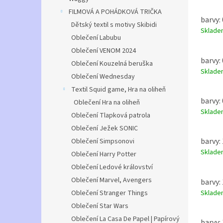
FILMOVÁ A POHÁDKOVÁ TRIČKA
barvy: 
Dětský textil s motivy Skibidi
Sklad
Oblečení Labubu
Oblečení VENOM 2024
barvy: 
Oblečení Kouzelná beruška
Sklad
Oblečení Wednesday
Textil Squid game, Hra na oliheň
barvy: 
Oblečení Hra na oliheň
Sklad
Oblečení Tlapková patrola
Oblečení Ježek SONIC
barvy:
Oblečení Simpsonovi
Sklad
Oblečení Harry Potter
Oblečení Ledové království
Oblečení Marvel, Avengers
barvy:
Sklad
Oblečení Stranger Things
Oblečení Star Wars
Oblečení La Casa De Papel | Papírový
barvy: