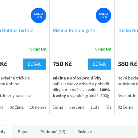
450 Kč
890 Kč
–13 %
–15 %
o Roblox Girls 2
Mikina Roblox girls
Tričko R
Skladem
Skladem
Průměrné
Průměrné
hodnocení
hodnocení
produktu
produktu
 Kč
750 Kč
380 Kč
DETAIL
DETAIL
je
je
4,5
4,8
avlněné tričko s
Mikina Roblox pro dívky
Nové bavln
z
z
em Roblox.
nabízí stylový vzhled a pohodlí
potiskem 
5
5
díky zpracování z kvalitní
100%
hvězdiček.
hvězdiček.
ní Jerzey bavlna v
bavlny
o vysoké gramáži 300g.
Kvalitní Je
i 160g.
gramáži 16
ná
03 žlutá
10 nebesky modrá
Vybírat můžete z dětských
černá
červená
12 tyrkysová
žlutá
44 střední modrá
růžová
02 černá
tyrkys
 s tematikou počítačové
velikostí 122–164 i dospělých
Trička s t
BLOX můžete doplnit
variant S–XXL. Svůj outfit
hry ROBLOX
kovou soupravou nebo
můžete doplnit také
tričkem
mikinou n
 Roblox.
Roblox
.
nty
Popis
Podobné (12)
Diskuze