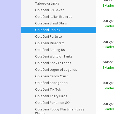
Táborová trička
Sklad
Oblečení Six Seven
Oblečení Italian Breinrot
barvy: 
Oblečení Brawl Stars
Sklad
Oblečení Roblox
Oblečení Fortnite
barvy: 
Oblečení Minecraft
Sklad
Oblečení Among Us
Oblečení World of Tanks
barvy: 
Oblečení Apex Legends
Sklad
Oblečení Legue of Legends
Oblečení Candy Crush
barvy: 
Oblečení Spongebob
Sklad
Oblečení Tik Tok
Oblečení Angry Birds
Oblečení Pokemon GO
barvy: 
Sklad
Oblečení Poppy Playtime,Huggy
Wuggy