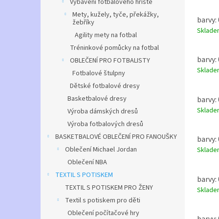
Vybavení fotbalového hřiště
Mety, kužely, tyče, překážky,
barvy: 
žebříky
Sklad
Agility mety na fotbal
Tréninkové pomůcky na fotbal
barvy: 
OBLEČENÍ PRO FOTBALISTY
Sklad
Fotbalové štulpny
Dětské fotbalové dresy
Basketbalové dresy
barvy: 
Sklad
Výroba dámských dresů
Výroba fotbalových dresů
BASKETBALOVÉ OBLEČENÍ PRO FANOUŠKY
barvy: 
Oblečení Michael Jordan
Sklad
Oblečení NBA
TEXTIL S POTISKEM
barvy: 
TEXTIL S POTISKEM PRO ŽENY
Sklad
Textil s potiskem pro děti
Oblečení počítačové hry
barvy: 