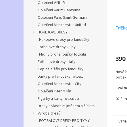
Oblečení VINI JR
Oblečení Karim Benzema
Oblečení Paris Saint-Germain
Oblečení Manchester United
Tričk
HOKEJOVÉ DRESY
Hokejové dresy pro fanoušky
Fotbalové dresy kluby
Mikiny pro fanoušky fotbalu
390
Fotbalové dresy státy
Čepice a šály pro fanoušky
Nové b
Dárky pro fanoušky fotbalu
potisk
Oblečení Manchester City
Kvalit
Oblečení Inter Milán
gramáž
Figurky a karty fotbalisti
02 čer
Trička
Dresy s vlastním jménem a číslem
hry RO
Výroba dresů
teplá
čepicí
FOTBALOVÉ DRESY PRO TÝMY
Varia