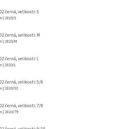
Novinka v našem sortimentu
Mikina Roblox zejména pro
02 černá, velikosti: S
děvčata.
em
| 2820/S
Mikina je vyrobená z kvalitní
100% bavlny v gramáži 300g.
02 černá, velikosti: M
em
| 2820/M
Velikosti si můžete vybrat jak
dětské od 122 do 164, tak
dospělé
02 černá, velikosti: L
od velikosti S do XXL.
em
| 2820/L
02 černá, velikosti: 5/6
em
| 2820/02
02 černá, velikosti: 7/8
em
| 2820/79
02 černá, velikosti: 9/10