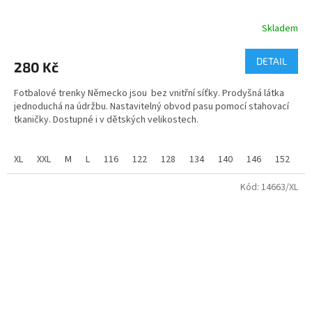
Skladem
Průměrné
hodnocení
produktu
DETAIL
280 Kč
je
5,0
Fotbalové trenky Německo jsou bez vnitřní síťky. Prodyšná látka
z
jednoduchá na údržbu. Nastavitelný obvod pasu pomocí stahovací
5
tkaničky. Dostupné i v dětských velikostech.
hvězdiček.
Trenky jsou potištěné znakem a jsou vyrobené vněmeckých
barvách.
XL
XXL
M
L
116
122
128
134
140
146
152
1
Úplet:
pique
Kód:
14663/XL
Materiál:
100% polyester
2
Gramáž:
140 g/m
Velikosti trenky dospělé - M - XXL
materiál - 100% PE,funkční