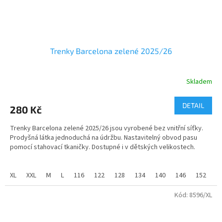
Trenky Barcelona zelené 2025/26
Skladem
DETAIL
280 Kč
Trenky Barcelona zelené 2025/26 jsou vyrobené bez vnitřní síťky.
Prodyšná látka jednoduchá na údržbu. Nastavitelný obvod pasu
pomocí stahovací tkaničky. Dostupné i v dětských velikostech.
Trenky jsou potištěné znakem.
XL
XXL
M
L
116
122
128
134
140
146
152
1
Úplet:
pique
Materiál:
100% polyester
Kód:
8596/XL
2
Gramáž:
140 g/m
materiál - 100% PE,funkční