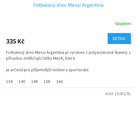
Fotbalový dres Messi Argentina
Skladem
Průměrné
hodnocení
produktu
DETAIL
335 Kč
je
3,0
Fotbalový dres Messi Argentina je vyroben z polyesterové tkaniny s
z
přísadou změkčující látky Mesh, která
5
hvězdiček.
je určená pro příjemnější nošení a sportování.
Velikosti dětské od 116 do 158 a velikosti dospělé od S do XXL.
134
140
146
158
164
Kód:
15082/XL