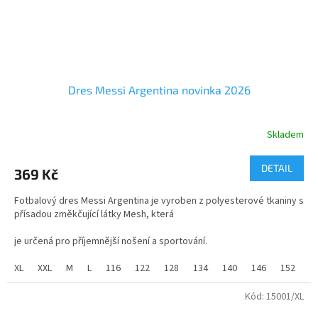
Dres Messi Argentina novinka 2026
Skladem
Průměrné
hodnocení
produktu
DETAIL
369 Kč
je
5,0
Fotbalový dres Messi Argentina je vyroben z polyesterové tkaniny s
z
přísadou změkčující látky Mesh, která
5
hvězdiček.
je určená pro příjemnější nošení a sportování.
Velikosti dětské od 116 do 158 a velikosti dospělé od S do XXL.
XL
XXL
M
L
116
122
128
134
140
146
152
1
Kód:
15001/XL