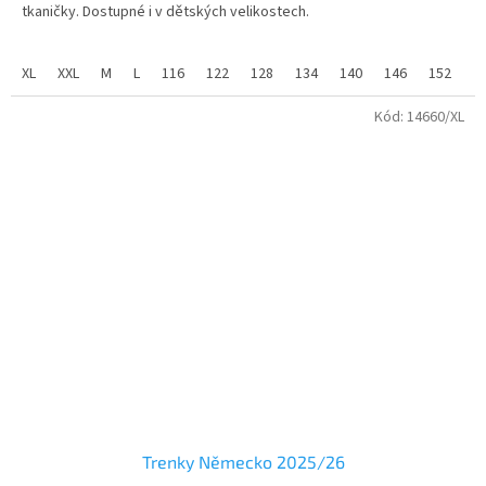
tkaničky. Dostupné i v dětských velikostech.
hvězdiček.
Trenky jsou potištěné znakem Brazílie a jsou vyrobené v
brazilských barvách.
XL
XXL
M
L
116
122
128
134
140
146
152
1
Úplet:
pique
Kód:
14660/XL
Materiál:
100% polyester
2
Gramáž:
140 g/m
Velikosti trenky dospělé - M - XXL
materiál - 100% PE,funkční
Trenky Německo 2025/26