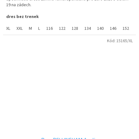
z
19 na zádech.
5
hvězdiček.
dres bez trenek
Úplet
:
hladký
XL
Materiál
XXL
M
:
L
100% polyester
116
122
128
134
140
146
152
1
Gramáž
:
145g/m2
Kód:
15165/XL