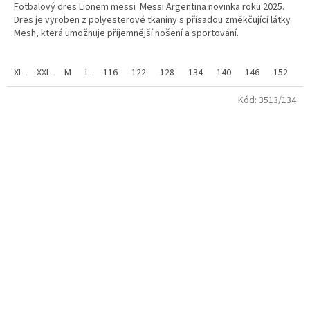
Fotbalový dres Lionem messi Messi Argentina novinka roku 2025.
z
Dres je vyroben z polyesterové tkaniny s přísadou změkčující látky
5
Mesh, která umožnuje příjemnější nošení a sportování.
hvězdiček.
XL
XXL
M
L
116
122
128
134
140
146
152
1
Velikosti dětské od 116 do 158 a velikosti dospělé od S do XXL.
Kód:
3513/134