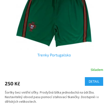
Velikosti trenky dospělé - M - XXL
materiál - 100% PE,funkční
Trenky Portugalsko
Skladem
Průměrné
hodnocení
produktu
DETAIL
250 Kč
je
5,0
Šortky bez vnitřní síťky. Prodyšná látka jednoduchá na údržbu.
z
Nastavitelný obvod pasu pomocí stahovací tkaničky. Dostupné i v
5
dětských velikostech.
hvězdiček.