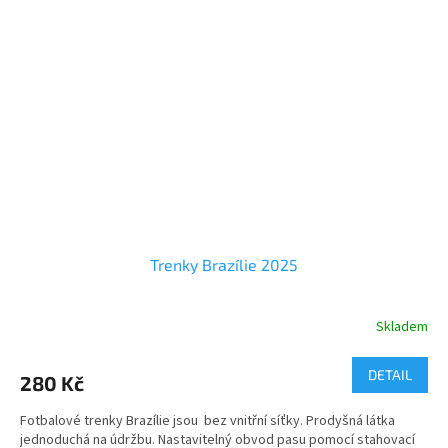
Trenky Brazílie 2025
Skladem
Průměrné
hodnocení
produktu
DETAIL
280 Kč
je
5,0
Fotbalové trenky Brazílie jsou bez vnitřní síťky. Prodyšná látka
z
jednoduchá na údržbu. Nastavitelný obvod pasu pomocí stahovací
5