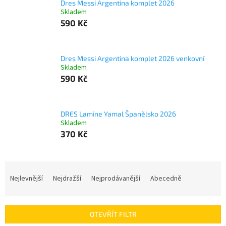
Dres Messi Argentina komplet 2026
Skladem
590 Kč
Dres Messi Argentina komplet 2026 venkovní
Skladem
590 Kč
DRES Lamine Yamal Španělsko 2026
Skladem
370 Kč
Ř
a
Nejlevnější
Nejdražší
Nejprodávanější
Abecedně
z
e
n
OTEVŘÍT FILTR
í