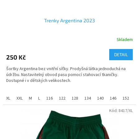
Trenky Argentina 2023
Skladem
Průměrné
hodnocení
produktu
DETAIL
250 Kč
je
5,0
Šortky Argentina bez vnitřní síťky. Prodyšná látka jednoduchá na
z
údržbu. Nastavitelný obvod pasu pomocí stahovací tkaničky.
5
Dostupné i v dětských velikostech.
hvězdiček.
Trenky jsou potištěné znakem Portugalska a jsou vyrobené v
Argentinských barvách.
XL
XXL
M
L
116
122
128
134
140
146
152
1
Úplet:
pique
Kód:
8417/XL
Materiál:
100% polyester
2
Gramáž:
140 g/m