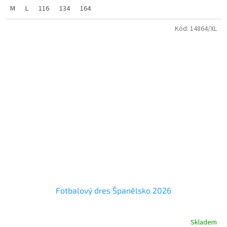
maximální komfort při sportu i běžném nošení.
M
L
116
134
164
Velikosti dětské od 116 do 158
Kód:
14864/XL
Velikosti dospělé od 164 do XXL
Fotbalový dres Španělsko 2026
Skladem
Průměrné