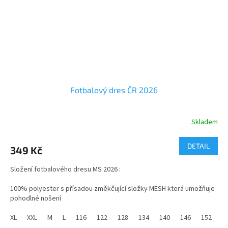
Fotbalový dres ČR 2026
Skladem
Průměrné
hodnocení
produktu
DETAIL
349 Kč
je
5,0
Složení fotbalového dresu MS 2026 :
z
5
100% polyester s přísadou změkčující složky MESH která umožňuje
hvězdiček.
pohodlné nošení
velikosti od dětských 116 po dospělé XXXL
XL
XXL
M
L
116
122
128
134
140
146
152
1