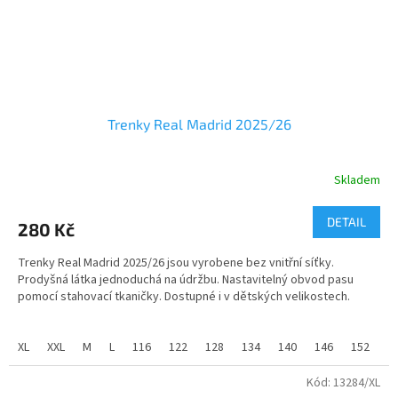
Trenky Real Madrid 2025/26
Skladem
Průměrné
hodnocení
produktu
DETAIL
280 Kč
je
5,0
Trenky Real Madrid 2025/26 jsou vyrobene bez vnitřní síťky.
z
Prodyšná látka jednoduchá na údržbu. Nastavitelný obvod pasu
5
pomocí stahovací tkaničky. Dostupné i v dětských velikostech.
hvězdiček.
Trenky jsou potištěné znakem.
XL
XXL
M
L
116
122
128
134
140
146
152
1
Úplet:
pique
Materiál:
100% polyester
Kód:
13284/XL
2