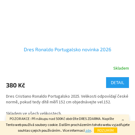
Dres Ronaldo Portugalsko novinka 2026
Skladem
Průměrné
hodnocení
produktu
DETAIL
380 Kč
je
5,0
Dres Cristiano Ronaldo Portugalsko 2025. Velikosti odpovídají české
z
normě, pokud tedy dítě měří 152 cm objednávejte vel.152.
5
hvězdiček.
Skladem ve všech velikostech.
POZOR AKCE : Při nákupu nad 500Kč obdržíte DRES ZDARMA. Napište
velikost do poznámky v závěrečném kroku objednávky. FAJN DEN.
Dětské velikosti - 116 až 164cm
XL
XXL
M
L
116
122
128
134
140
146
152
1
Tento web používá soubory cookie. Dalším procházením tohoto webu vyjadřujete
souhlas s jejich používáním.. Více informací
zde
.
ROZUMÍM