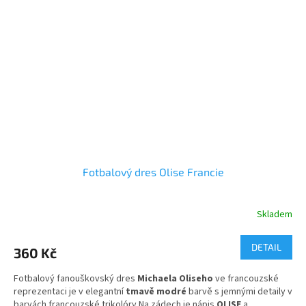
Fotbalový dres Olise Francie
Skladem
Průměrné
hodnocení
produktu
DETAIL
360 Kč
je
5,0
Fotbalový fanouškovský dres
Michaela Oliseho
ve francouzské
z
reprezentaci je v elegantní
tmavě modré
barvě s jemnými detaily v
5
barvách francouzské trikolóry.Na zádech je nápis
OLISE
a