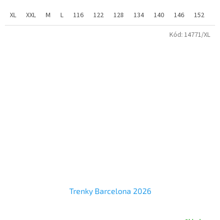
Trenky jsou potištěné znakem Portugalska a jsou vyrobené v
portugalských barvách.
XL
XXL
M
L
116
122
128
134
140
146
152
1
Úplet:
pique
Kód:
14771/XL
Materiál:
100% polyester
2
Gramáž:
140 g/m
Velikosti trenky dospělé - M - XXL
materiál - 100% PE,funkční
Trenky Barcelona 2026