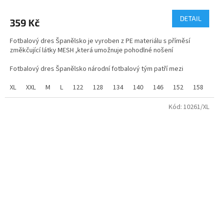
hodnocení
produktu
DETAIL
359 Kč
je
5,0
Fotbalový dres Španělsko je vyroben z PE materiálu s příměsí
z
změkčující látky MESH ,která umožnuje pohodlné nošení
5
hvězdiček.
Fotbalový dres
Španělsko národní fotbalový tým
patří mezi
nejikoničtější na světě a je snadno rozpoznatelný díky svému
tradičnímu designu a barvám.
XL
XXL
M
L
122
128
134
140
146
152
158
1
Dres Portugalsko 2026
Kód:
10261/XL
jak při sportu ,tak při běžném nošení.
Dětské velikosti dresu Španělsko 4 až 16 let
Pánské velikosti dresu - S až XXL