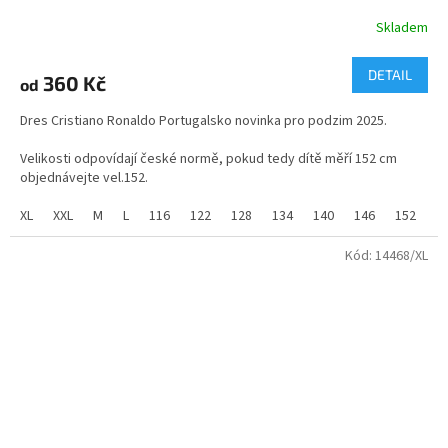
Skladem
Průměrné
hodnocení
produktu
DETAIL
360 Kč
od
je
5,0
Dres Cristiano Ronaldo Portugalsko novinka pro podzim 2025.
z
5
Velikosti odpovídají české normě, pokud tedy dítě měří 152 cm
hvězdiček.
objednávejte vel.152.
Skladem ve všech velikostech.
XL
XXL
M
L
116
122
128
134
140
146
152
1
Dětské velikosti - 116 až 164cm
Kód:
14468/XL
Pánské velikosti - S až XL
Fotbalový dres Ronaldo Portugalsko je vyroben ze 100%
polyesteru s příměsí změkčujícího materiálu MESH.
Vhodné jako dárek pro školáka nebo kamaráda z dětství.