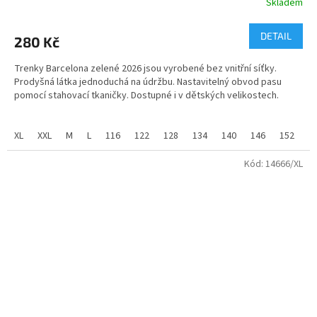
Skladem
DETAIL
280 Kč
Trenky Barcelona zelené 2026 jsou vyrobené bez vnitřní síťky.
Prodyšná látka jednoduchá na údržbu. Nastavitelný obvod pasu
pomocí stahovací tkaničky. Dostupné i v dětských velikostech.
Trenky jsou potištěné znakem.
XL
XXL
M
L
116
122
128
134
140
146
152
1
Úplet:
pique
Materiál:
100% polyester
Kód:
14666/XL
2
Gramáž:
140 g/m
materiál - 100% PE,funkční