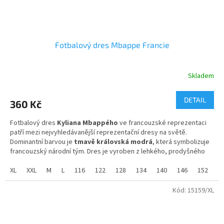
Fotbalový dres Mbappe Francie
Skladem
Průměrné
hodnocení
produktu
DETAIL
360 Kč
je
5,0
Fotbalový dres
Kyliana Mbappého
ve francouzské reprezentaci
z
patří mezi nejvyhledávanější reprezentační dresy na světě.
5
Dominantní barvou je
tmavě královská modrá
, která symbolizuje
hvězdiček.
francouzský národní tým. Dres je vyroben z lehkého, prodyšného
materiálu s technologií odvádějící pot, díky čemuž poskytuje
maximální komfort při sportu i běžném nošení.
XL
XXL
M
L
116
122
128
134
140
146
152
1
Velikosti dětské od 116 do 158
Kód:
15159/XL
Velikosti dospělé od 164 do XXL