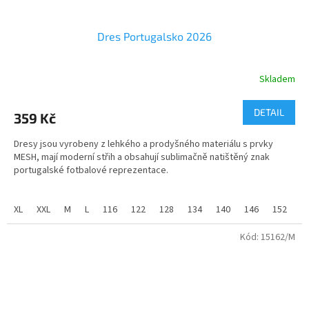
Dres Portugalsko 2026
Skladem
DETAIL
359 Kč
Dresy jsou vyrobeny z lehkého a prodyšného materiálu s prvky
MESH, mají moderní střih a obsahují sublimačně natištěný znak
portugalské fotbalové reprezentace.
100% PE
XL
XXL
M
L
116
122
128
134
140
146
152
1
velikosti - dětské od 122 do 158
Kód:
15162/M
velikosti pánské - od S do XXL