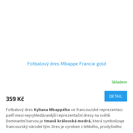
Fotbalový dres Mbappe Francie gold
Skladem
Průměrné
hodnocení
produktu
DETAIL
359 Kč
je
5,0
Fotbalový dres
Kyliana Mbappého
ve francouzské reprezentaci
z
patří mezi nejvyhledávanější reprezentační dresy na světě.
5
Dominantní barvou je
tmavě královská modrá
, která symbolizuje
hvězdiček.
francouzský národní tým. Dres je vyroben z lehkého, prodyšného
materiálu s technologií odvádějící pot, díky čemuž poskytuje