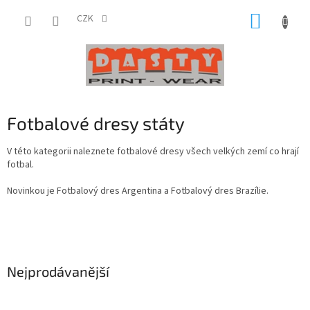
Přejít
NÁKUP
na
CZK
obsah
KOŠÍK
Fotbalové dresy státy
V této kategorii naleznete fotbalové dresy všech velkých zemí co hrají
fotbal.
Novinkou je Fotbalový dres Argentina a Fotbalový dres Brazílie.
Nejprodávanější