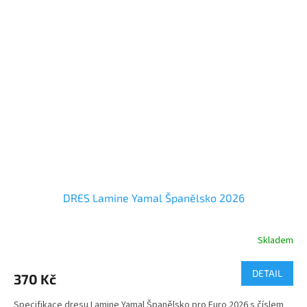
DRES Lamine Yamal Španělsko 2026
Skladem
Průměrné
hodnocení
produktu
DETAIL
370 Kč
je
5,0
Specifikace dresu Lamine Yamal Španělsko pro Euro 2026 s číslem