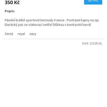
DETAIL
350 Kč
Popis:
Pánské krátké sportovní bermudy Francie . Postranní kapsy na zip.
Elastický pas se stahovací vnitřní šňůrkou v kontrastní barvě.
Kontrastní postranní pruh. Odnímatelný štítek. Funkční látka.
Dostupné v dětskýchvelikostech.
černá
royal
navy
Materiál:
100% polyester
Kód:
15105/XL
2
Gramáž:
200 g/m