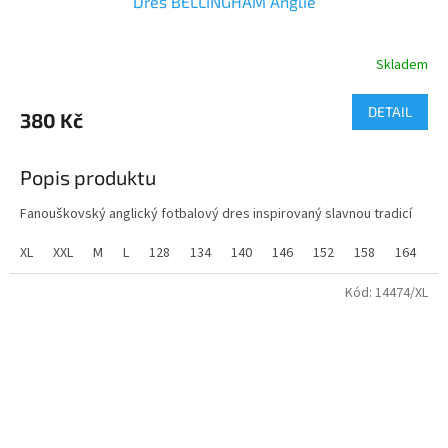
Dres BELLINGHAM Anglie
Skladem
DETAIL
380 Kč
Popis produktu
Fanouškovský anglický fotbalový dres inspirovaný slavnou tradicí
The Three Lions. Tento kvalitní dres ztělesňuje ducha britské
fotbalové legendy a moderního stylu.
XL
XXL
M
L
128
134
140
146
152
158
164
Parametry:
Kód:
14474/XL
Materiál:
Prodyšná sportovní tkanina
Termoregulační technologie
Ergonomický střih