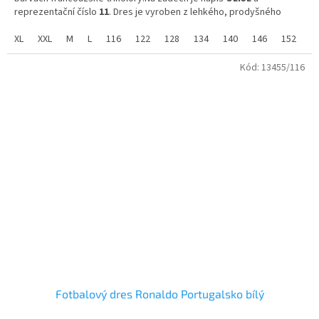
hvězdiček.
reprezentační číslo
11
. Dres je vyroben z lehkého, prodyšného
materiálu, který zajišťuje pohodlí a odvádí pot během hry.
XL
XXL
M
L
116
122
128
134
140
146
152
1
Látka s příměsí Mesh tkaniny je vhodná pro normální nošení i pro
sport.
Kód:
13455/116
Velikosti dětské od 116 do 158
Velikosti dospělé od 164 do XXL
Fotbalový dres Ronaldo Portugalsko bílý