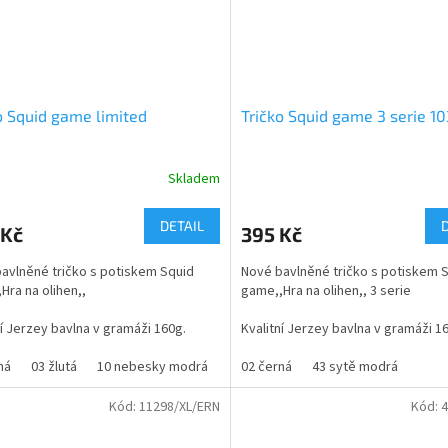
o Squid game limited
Tričko Squid game 3 serie 10
Skladem
rné
Průměrné
cení
hodnocení
ktu
produktu
DETAIL
 Kč
395 Kč
je
4,5
avlněné tričko s potiskem Squid
Nové bavlněné tričko s potiskem 
z
Hra na olihen,,
game,,Hra na olihen,, 3 serie
5
ček.
hvězdiček.
ní Jerzey bavlna v gramáži 160g.
Kvalitní Jerzey bavlna v gramáži 1
 s tematikou nejobíbenějšího seriálu
ná
03 žlutá
10 nebesky modrá
12 tyrkysová
Tričko s tematikou nejoblíbenějšíh
02 černá
43 sytě modrá
31 oranžová
43 s
ního měsíce října 2021.
pro mládež roku 2024
Kód:
11298/XL/ERN
Kód:
4