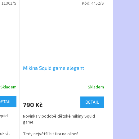
:
11301/S
Kód:
4452/S
4
Velikosti mikiny - dětské 122 až 164
velikosti mikiny - dospělé - S až XL
 8 barev.
Barevnost mikiny - výběr z více jak 8 barev.
Mikina Squid game elegant
Skladem
Skladem
Průměrné
hodnocení
produktu
DETAIL
DETAIL
790 Kč
je
4,9
quid
Novinka v podobě dětské mikiny Squid
z
game.
5
hvězdiček.
tokrát
Tedy největší hit Hra na oliheň.