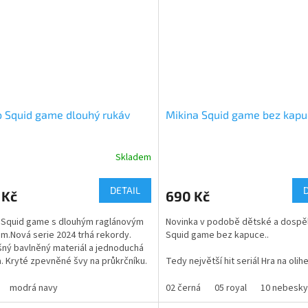
o Squid game dlouhý rukáv
Mikina Squid game bez kap
Skladem
Průměrné
hodnocení
produktu
DETAIL
 Kč
690 Kč
je
5,0
 Squid game s dlouhým raglánovým
Novinka v podobě dětské a dospěl
z
m.Nová serie 2024 trhá rekordy.
Squid game bez kapuce..
5
ný bavlněný materiál a jednoduchá
hvězdiček.
. Kryté zpevněné švy na průkrčníku.
Tedy největší hit seriál Hra na olihe
arev. Jedno z nejprodávanějších
 s potiskem Squid game, neboli Hra
Mikina je vyrobená ze 100% bavlny
modrá navy
02 černá
05 royal
10 nebesk
eň.
potištěná z přední strany a na ruká