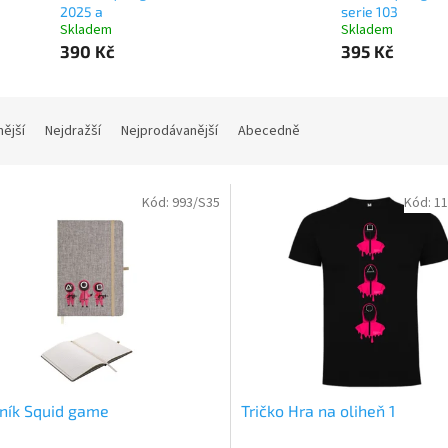
2025 a
serie 103
Skladem
Skladem
390 Kč
395 Kč
nější
Nejdražší
Nejprodávanější
Abecedně
Kód:
993/S35
Kód:
11
ník Squid game
Tričko Hra na oliheň 1