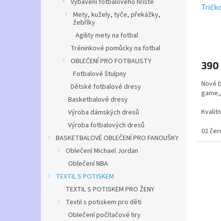
Vybavení fotbalového hřiště
Tričk
Mety, kužely, tyče, překážky,
žebříky
Agility mety na fotbal
Tréninkové pomůcky na fotbal
OBLEČENÍ PRO FOTBALISTY
390
Fotbalové štulpny
Nové b
Dětské fotbalové dresy
game,,
Basketbalové dresy
Kvalit
Výroba dámských dresů
Výroba fotbalových dresů
Design
02 čer
BASKETBALOVÉ OBLEČENÍ PRO FANOUŠKY
- Unis
žebrov
Oblečení Michael Jordan
klasic
Oblečení NBA
vhodný
TEXTIL S POTISKEM
TEXTIL S POTISKEM PRO ŽENY
Textil s potiskem pro děti
Oblečení počítačové hry