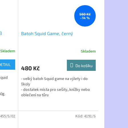
560 Kč
–14 %
3
Batoh Squid Game, černý
Skladem
Skladem
Průměrné
hodnocení
produktu
DETAIL
Do košíku
480 Kč
je
5,0
Squid
- velký batoh Squid game na výlety i do
z
školy
5
- dostatek místa pro sešity, knížky nebo
hvězdiček.
60g.
oblečení na tůru
- polstrované na zádech pro pohodlné
o filmu
ytě modrá
44 střední modrá
48 světle růžová
58 šedý melír
60 č
nošení, nastavitelné popruhy
- Klasický batoh, polstrovaná záda
455/S/02
Kód:
4191/S
Ergonomický nastavitelné popruhy
Přední kapsa na zip
Nahoře ucho na pověšení