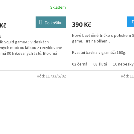
Skladem
rné
Průměrné
cení
hodnocení
ktu
produktu
Do košíku
390 Kč
 Kč
je
1,0
Nové bavlněné tričko s potiskem 
:
z
game,,Hra na olihen,,
ík Squid gameA5 v deskách
5
ných modrou látkou z recyklované
ček.
hvězdiček.
Kvalitní bavlna v gramáži 160g.
 má 80 linkovaných listů. Blok má
ací gumičku, poutko na propisku a
Design: - Klasický rovný střih - 10
02 černá
03 žlutá
10 nebesky
í záložku v přírodní barvě.
- Unisex provedení - Kulatý výstřih 
NOSTI:
žebrovaným lemem - Krátké rukáv
Kód:
11733/S/02
Kód:
11
r produktu
210x145x14
klasickým zakončením - Pohodlný s
mm
vhodný pro každodenní nošení