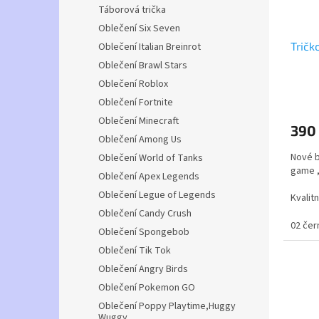
Táborová trička
Oblečení Six Seven
Tričk
Oblečení Italian Breinrot
Oblečení Brawl Stars
Oblečení Roblox
Průmě
Oblečení Fortnite
hodno
produ
Oblečení Minecraft
390
je
Oblečení Among Us
5,0
Nové b
Oblečení World of Tanks
z
game ,
5
Oblečení Apex Legends
hvězdi
Oblečení Legue of Legends
Kvalit
Oblečení Candy Crush
Do kin
02 čer
Oblečení Spongebob
Oblečení Tik Tok
Oblečení Angry Birds
Oblečení Pokemon GO
Oblečení Poppy Playtime,Huggy
Wuggy