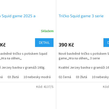
o Squid game 2025 a
Tričko Squid game 3 serie
Skladem
rné
Průměrné
cení
hodnocení
ktu
produktu
DETAIL
 Kč
390 Kč
je
5,0
avlněné tričko s potiskem Squid
Nové bavlněné tričko s potiskem 
z
,Hra na olihen,,
game,,Hra na olihen,, 3 serie
5
ček.
hvězdiček.
ní Jerzey bavlna v gramáži 160g.
Kvalitní Jerzey bavlna v gramáži 1
 právě vstupuje nová serie č.2 2025
Tričko s tematikou nejoblíbenějšíh
ná
03 žlutá
10 nebesky modrá
12 tyrkysová
02 černá
03 žlutá
31 oranžová
10 nebesky
43 s
pro mládež roku 2024
Kód:
4137/S
Kód