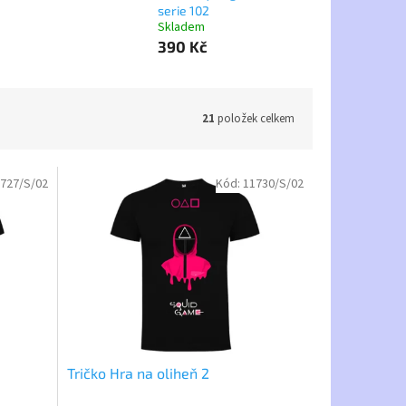
serie 102
Skladem
390 Kč
21
položek celkem
727/S/02
Kód:
11730/S/02
Tričko Hra na oliheň 2