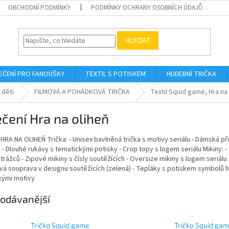
OBCHODNÍ PODMÍNKY
PODMÍNKY OCHRANY OSOBNÍCH ÚDAJŮ
HLEDAT
EČENÍ PRO FANOUŠKY
TEXTIL S POTISKEM
HUDEBNÍ TRIČKA
 děti
FILMOVÁ A POHÁDKOVÁ TRIČKA
Textil Squid game, Hra na
čení Hra na oliheň
 HRA NA OLIHEŇ Trička: - Unisex bavlněná trička s motivy seriálu - Dámská při
- Dlouhé rukávy s tematickými potisky - Crop topy s logem seriálu Mikiny: - 
trážců - Zipové mikiny s čísly soutěžících - Oversize mikiny s logem seriálu
á souprava v designu soutěžících (zelená) - Tepláky s potiskem symbolů her
kými motivy
odávanější
Tričko Squid game
Tričko Squid gam