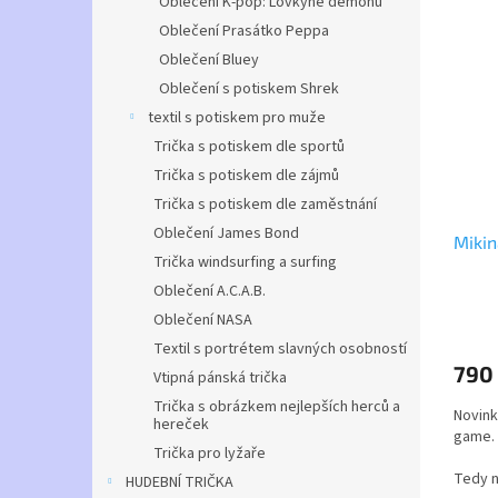
Oblečení K-pop: Lovkyně démonů
Tričko
Oblečení Prasátko Peppa
dospěl
Oblečení Bluey
Oblečení s potiskem Shrek
textil s potiskem pro muže
Trička s potiskem dle sportů
Trička s potiskem dle zájmů
Trička s potiskem dle zaměstnání
Oblečení James Bond
Mikin
Trička windsurfing a surfing
Oblečení A.C.A.B.
Průmě
Oblečení NASA
hodno
Textil s portrétem slavných osobností
produ
790
Vtipná pánská trička
je
5,0
Trička s obrázkem nejlepších herců a
Novink
z
hereček
game.
5
Trička pro lyžaře
hvězdi
Tedy ne
HUDEBNÍ TRIČKA