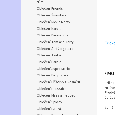
dům
Oblečení Friends
Oblečení Šmoulové
Oblečení Rick a Morty
Oblečení Naruto
Oblečení Dinosaurus
Oblečení Tom and Jerry
Tričk
Oblečení Strážci galaxie
Oblečení Avatar
Oblečení Barbie
Oblečení Super Mário
490
Oblečení Pán prstenů
Oblečení Příšerky z vesmíru
Tričko
rukáve
Oblečení Lilo&Stich
Prodyš
Oblečení Máša a medvěd
údržba
Oblečení Spidey
Více b
triček
černá
Oblečení Lví král
na olih