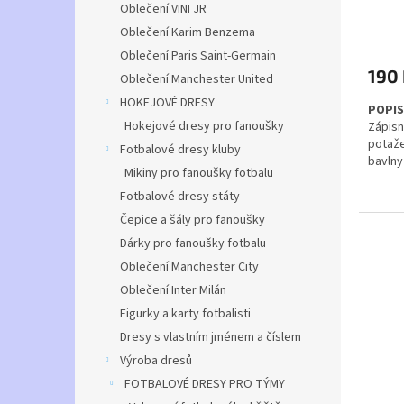
ů
Oblečení VINI JR
Průmě
Oblečení Karim Benzema
hodno
Oblečení Paris Saint-Germain
produ
190
je
Oblečení Manchester United
5,0
HOKEJOVÉ DRESY
POPIS
z
Hokejové dresy pro fanoušky
Zápisn
5
potaže
hvězdi
Fotbalové dresy kluby
bavlny
Mikiny pro fanoušky fotbalu
uzavír
textiln
Fotbalové dresy státy
VLAST
Čepice a šály pro fanoušky
Rozmě
Dárky pro fanoušky fotbalu
Oblečení Manchester City
Oblečení Inter Milán
Figurky a karty fotbalisti
Dresy s vlastním jménem a číslem
Výroba dresů
FOTBALOVÉ DRESY PRO TÝMY