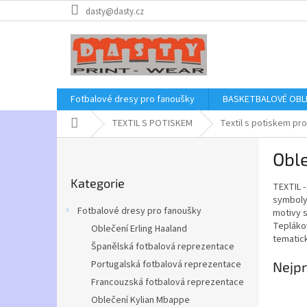
Přejít
dasty@dasty.cz
na
obsah
Fotbalové dresy pro fanoušky
BASKETBALOVÉ OBL
Domů
TEXTIL S POTISKEM
Textil s potiskem pro
P
Oble
o
Přeskočit
s
Kategorie
kategorie
TEXTIL -
t
symboly 
r
Fotbalové dresy pro fanoušky
motivy s
a
Teplákov
Oblečení Erling Haaland
n
tematic
Španělská fotbalová reprezentace
n
í
Portugalská fotbalová reprezentace
Nejpr
p
Francouzská fotbalová reprezentace
a
Oblečení Kylian Mbappe