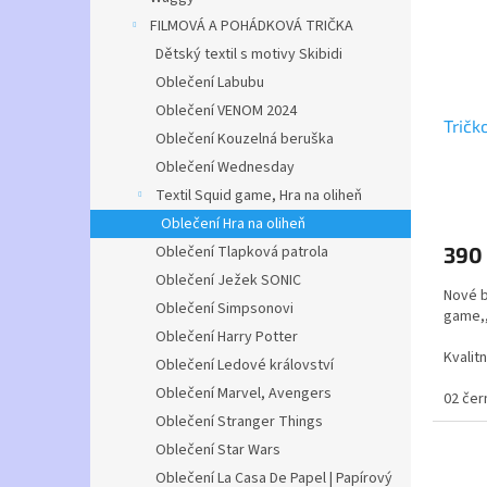
FILMOVÁ A POHÁDKOVÁ TRIČKA
Dětský textil s motivy Skibidi
Oblečení Labubu
Oblečení VENOM 2024
Tričk
Oblečení Kouzelná beruška
Oblečení Wednesday
Textil Squid game, Hra na oliheň
Průmě
hodno
Oblečení Hra na oliheň
produ
Oblečení Tlapková patrola
390
je
4,5
Oblečení Ježek SONIC
Nové b
z
Oblečení Simpsonovi
game,,
5
Oblečení Harry Potter
hvězdi
Kvalit
Oblečení Ledové království
Oblečení Marvel, Avengers
Trička
02 čer
posled
Oblečení Stranger Things
Oblečení Star Wars
Oblečení La Casa De Papel | Papírový