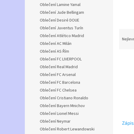
n
Oblečení Lamine Yamal
e
Oblečení Jude Bellingam
l
Oblečení Desiré DOUE
Oblečení Juventus Turín
Ř
Oblečení Atlético Madrid
a
Nejlev
Oblečení AC Milán
z
e
Oblečení AS Řím
V
n
Oblečení FC LIVERPOOL
ý
í
Oblečení Real Madrid
p
p
Oblečení FC Arsenal
i
r
Oblečení FC Barcelona
s
o
Oblečení FC Chelsea
p
d
r
u
Oblečení Cristiano Ronaldo
o
k
Oblečení Bayern Mnichov
d
t
Oblečení Lionel Messi
u
ů
Oblečení Neymar
Zápis
k
Oblečení Robert Lewandowski
t