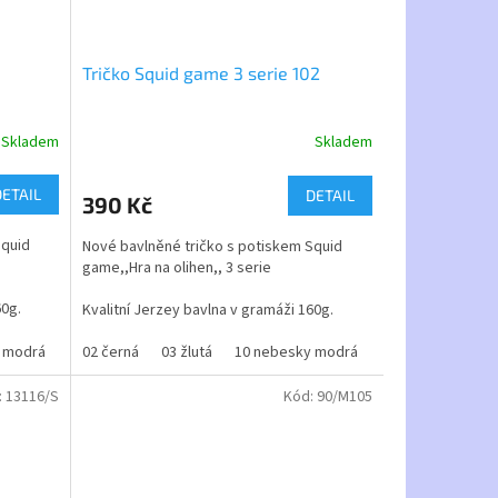
Tričko Squid game 3 serie 102
Skladem
Skladem
Průměrné
hodnocení
produktu
DETAIL
DETAIL
390 Kč
je
5,0
Squid
Nové bavlněné tričko s potiskem Squid
z
game,,Hra na olihen,, 3 serie
5
hvězdiček.
60g.
Kvalitní Jerzey bavlna v gramáži 160g.
o filmu
 modrá
ytě modrá
12 tyrkysová
Tričko s tematikou nejoblíbenějšího filmu
02 černá
44 střední modrá
03 žlutá
31 oranžová
48 světle růžová
10 nebesky modrá
43 sytě modrá
58 šedý melír
12 tyrkysová
44 střední mod
60 č
3
pro mládež roku 2024
:
13116/S
Kód:
90/M105