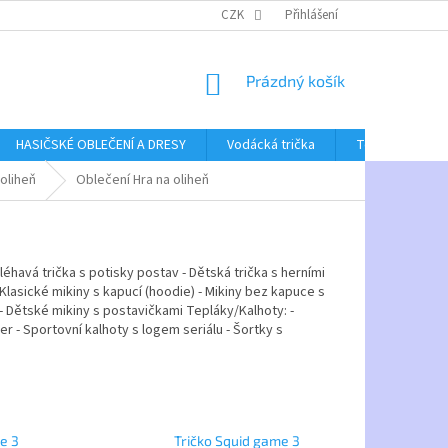
CZK
Přihlášení
NÁKUPNÍ
Prázdný košík
KOŠÍK
HASIČSKÉ OBLEČENÍ A DRESY
Vodácká trička
Textil bez poti
 oliheň
Oblečení Hra na oliheň
léhavá trička s potisky postav - Dětská trička s herními
Klasické mikiny s kapucí (hoodie) - Mikiny bez kapuce s
 - Dětské mikiny s postavičkami Tepláky/Kalhoty: -
 - Sportovní kalhoty s logem seriálu - Šortky s
e 3
Tričko Squid game 3