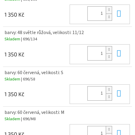
Do 
1 350 Kč
barvy: 48 světle růžová, velikosti: 11/12
Skladem
| 696/134
Do 
1 350 Kč
barvy: 60 červená, velikosti: S
Skladem
| 696/S8
Do 
1 350 Kč
barvy: 60 červená, velikosti: M
Skladem
| 696/M8
Do 
1 350 Kč