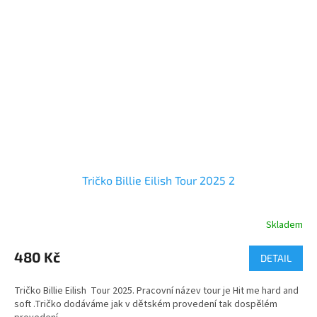
Tričko Billie Eilish Tour 2025 2
Skladem
Průměrné
hodnocení
produktu
480 Kč
DETAIL
je
5,0
Tričko Billie Eilish Tour 2025. Pracovní název tour je Hit me hard and
z
soft .Tričko dodáváme jak v dětském provedení tak dospělém
5