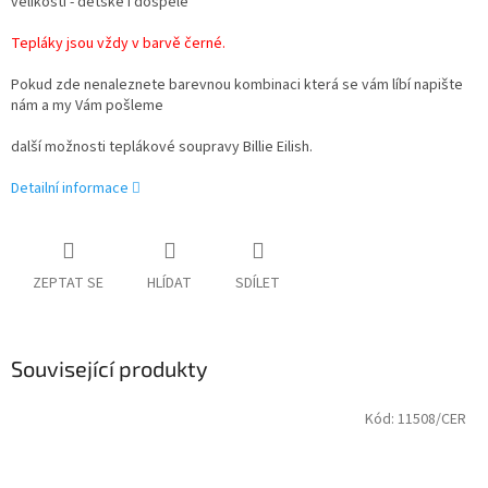
velikosti - dětské i dospělé
Tepláky jsou vždy v barvě černé.
Pokud zde nenaleznete barevnou kombinaci která se vám líbí napište
nám a my Vám pošleme
další možnosti teplákové soupravy Billie Eilish.
Detailní informace
ZEPTAT SE
HLÍDAT
SDÍLET
Související produkty
Kód:
11508/CER