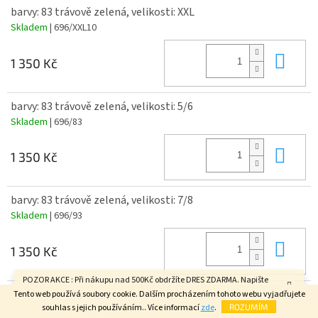
barvy: 83 trávově zelená, velikosti: XXL
Skladem
| 696/XXL10
Do 
1 350 Kč
barvy: 83 trávově zelená, velikosti: 5/6
Skladem
| 696/83
Do 
1 350 Kč
barvy: 83 trávově zelená, velikosti: 7/8
Skladem
| 696/93
Do 
1 350 Kč
POZOR AKCE : Při nákupu nad 500Kč obdržíte DRES ZDARMA. Napište
barvy: 83 trávově zelená, velikosti: 9/10
velikost do poznámky v závěrečném kroku objednávky. FAJN DEN.
Tento web používá soubory cookie. Dalším procházením tohoto webu vyjadřujete
souhlas s jejich používáním.. Více informací
zde
.
ROZUMÍM
Skladem
| 696/126