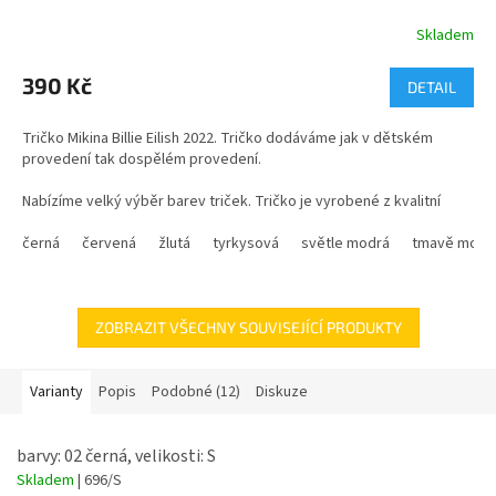
Skladem
Průměrné
hodnocení
produktu
390 Kč
DETAIL
je
5,0
Tričko Mikina Billie Eilish 2022. Tričko dodáváme jak v dětském
z
provedení tak dospělém provedení.
5
hvězdiček.
Nabízíme velký výběr barev triček. Tričko je vyrobené z kvalitní
bavlny v gramáži 160g/m.
černá
červená
žlutá
tyrkysová
světle modrá
tmavě modr
Nejvíce prodávané tričko s obrázkem této zpěvačky.
materiál - 100% bavlna
ZOBRAZIT VŠECHNY SOUVISEJÍCÍ PRODUKTY
velikosti trička Billie Eilish - dětské od 5 do 12 let + dospělé od XS do
XXXL
Varianty
Popis
Podobné (12)
Diskuze
barvy: 02 černá, velikosti: S
Skladem
| 696/S