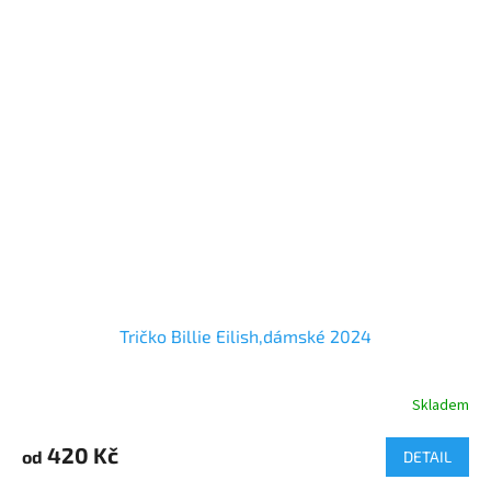
Velikosti - 122 až XL
Barvy - více barev a velikostí
Věnujte prosím pozornost velikostní tabulce.
Tričko Billie Eilish,dámské 2024
Skladem
Průměrné
hodnocení
produktu
420 Kč
od
DETAIL
je