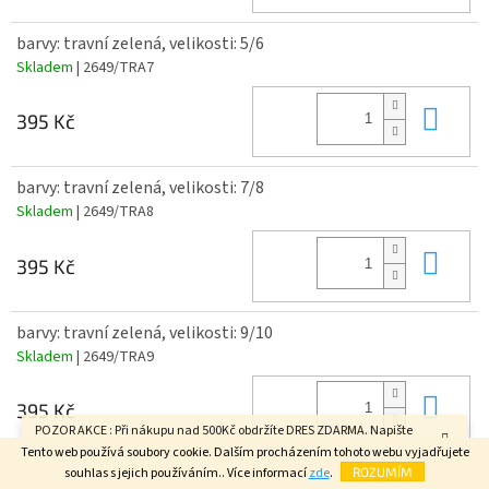
barvy: travní zelená, velikosti: 5/6
Skladem
| 2649/TRA7
Do 
395 Kč
barvy: travní zelená, velikosti: 7/8
Skladem
| 2649/TRA8
Do 
395 Kč
barvy: travní zelená, velikosti: 9/10
Skladem
| 2649/TRA9
Do 
395 Kč
POZOR AKCE : Při nákupu nad 500Kč obdržíte DRES ZDARMA. Napište
velikost do poznámky v závěrečném kroku objednávky. FAJN DEN.
Tento web používá soubory cookie. Dalším procházením tohoto webu vyjadřujete
souhlas s jejich používáním.. Více informací
zde
.
ROZUMÍM
barvy: travní zelená, velikosti: 11/12