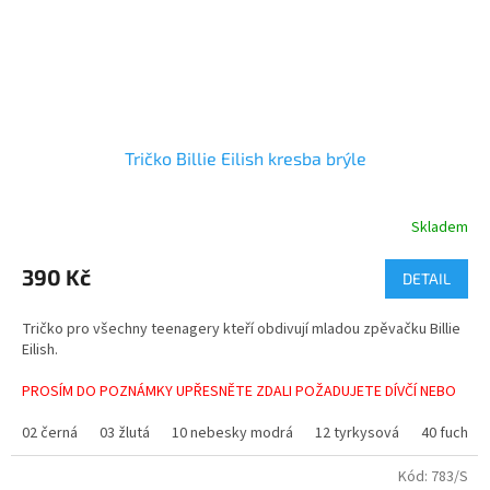
Tričko Billie Eilish kresba brýle
Skladem
Průměrné
hodnocení
produktu
390 Kč
DETAIL
je
5,0
Tričko pro všechny teenagery kteří obdivují mladou zpěvačku Billie
z
Eilish.
5
hvězdiček.
PROSÍM DO POZNÁMKY UPŘESNĚTE ZDALI POŽADUJETE DÍVČÍ NEBO
CHLAPECKÉ TRIČKO.
02 černá
03 žlutá
10 nebesky modrá
12 tyrkysová
40 fuchsie
Materiál - 100%bavlna
Kód:
783/S