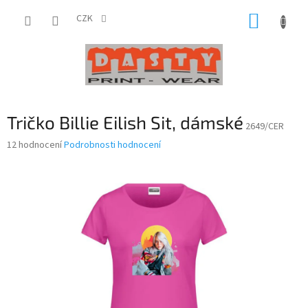
Přejít
NÁKUP
na
CZK
obsah
KOŠÍK
Tričko Billie Eilish Sit, dámské
2649/CER
Průměrné
12 hodnocení
Podrobnosti hodnocení
hodnocení
produktu
je
4,7
z
5
hvězdiček.