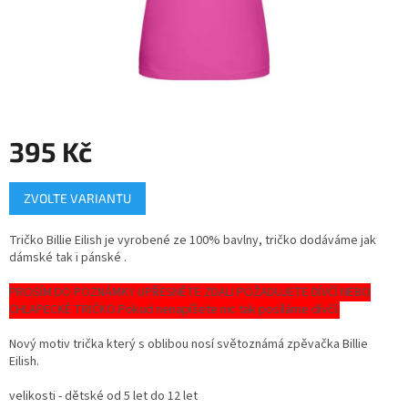
395 Kč
Měrná
ZVOLTE VARIANTU
cena:
Tričko Billie Eilish je vyrobené ze 100% bavlny, tričko dodáváme jak
dámské tak i pánské .
PROSÍM DO POZNÁMKY UPŘESNĚTE ZDALI POŽADUJETE DÍVČÍ NEBO
CHLAPECKÉ TRIČKO.Pokud nenapíšete nic tak posíláme dívčí.
Nový motiv trička který s oblibou nosí světoznámá zpěvačka Billie
Eilish.
velikosti - dětské od 5 let do 12 let