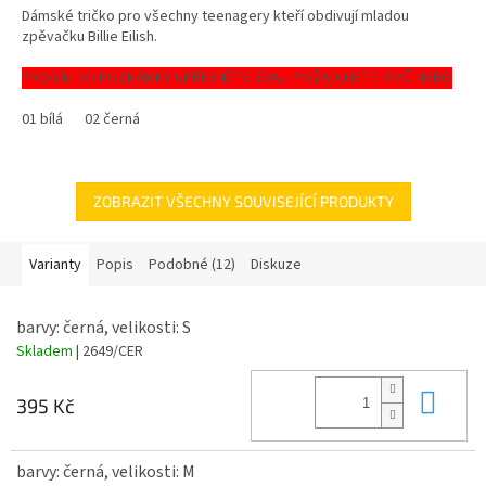
4,7
Dámské tričko pro všechny teenagery kteří obdivují mladou
z
zpěvačku Billie Eilish.
5
hvězdiček.
PROSÍM DO POZNÁMKY UPŘESNĚTE ZDALI POŽADUJETE DÍVČÍ NEBO
CHLAPECKÉ TRIČKO. Pokud nic nenapíšte posíláme dámské.
01 bílá
02 černá
Materiál - 100%bavlna
ZOBRAZIT VŠECHNY SOUVISEJÍCÍ PRODUKTY
Velikosti - 5/6 až XXXL
Barvy - více barev a velikostí
Varianty
Popis
Podobné (12)
Diskuze
Věnujte prosím pozornost velikostní tabulce.
barvy: černá, velikosti: S
Skladem
| 2649/CER
Do 
395 Kč
barvy: černá, velikosti: M