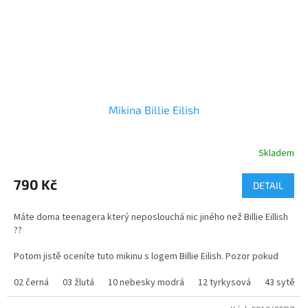
Mikina Billie Eilish
Skladem
Průměrné
hodnocení
produktu
790 Kč
DETAIL
je
4,4
Máte doma teenagera který neposlouchá nic jiného než Billie Eillish
z
??
5
hvězdiček.
Potom jistě oceníte tuto mikinu s logem Billie Eilish. Pozor pokud
budete chtít jinou barvu než je zde uvedená čekací doba může být i
14 dní.
02 černá
03 žlutá
10 nebesky modrá
12 tyrkysová
43 sytě m