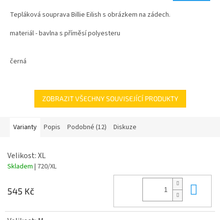
4,7
Tepláková souprava Billie Eilish s obrázkem na zádech.
z
5
materiál - bavlna s příměsí polyesteru
hvězdiček.
velikosti - dětské i dospělé
černá
ZOBRAZIT VŠECHNY SOUVISEJÍCÍ PRODUKTY
Varianty
Popis
Podobné (12)
Diskuze
Velikost: XL
Skladem
| 720/XL
Do 
545 Kč