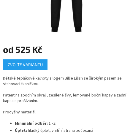
od
525 Kč
Měrná
ZVOLTE VARIANTU
cena:
Dětské teplákové kalhoty s logem Billie Eilish se širokým pasem se
stahovací tkaničkou.
Patent na spodním okraji, zesílené švy, lemované boční kapsy a zadní
kapsa s prošíváním.
Prodyšný materiál.
Minimální odběr:
1 ks
Úplet:
hladký úplet, vnitřní strana počesaná