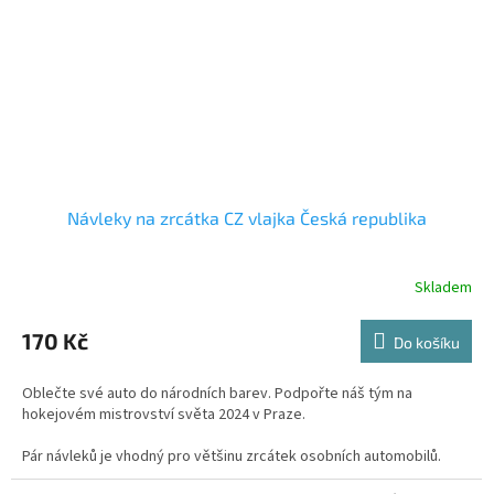
Návleky na zrcátka CZ vlajka Česká republika
Skladem
Průměrné
hodnocení
produktu
170 Kč
Do košíku
je
5,0
Oblečte své auto do národních barev. Podpořte náš tým na
z
hokejovém mistrovství světa 2024 v Praze.
5
hvězdiček.
Pár návleků je vhodný pro většinu zrcátek osobních automobilů.