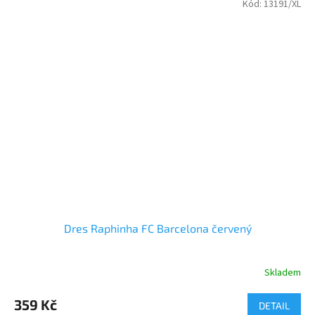
Cena je za 1 pár.
Kód:
13191/XL
Dres Raphinha FC Barcelona červený
Skladem
Průměrné
hodnocení
produktu
359 Kč
DETAIL
je