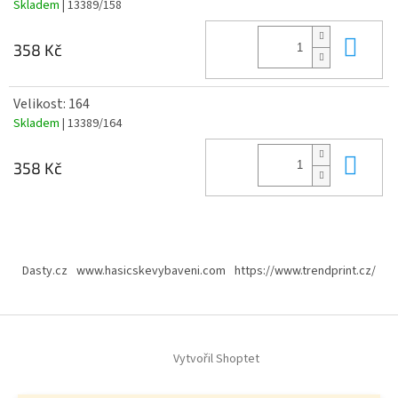
Skladem
| 13389/158
Do 
358 Kč
Velikost: 164
Skladem
| 13389/164
Do 
358 Kč
Z
á
Dasty.cz
www.hasicskevybaveni.com
https://www.trendprint.cz/
p
a
t
í
Vytvořil Shoptet