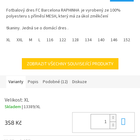
5,0
Fotbalový dres FC Barcelona RAPHINHA je vyrobený ze 100%
z
polyesteru s příměsí MESH, který má za úkol změkčení
5
hvězdiček.
tkaniny. Jedná se o domácí dres .
Dres dodáváme jak v dětských tak dospělých velikostech.
XL
XXL
M
L
116
122
128
134
140
146
152
1
ZOBRAZIT VŠECHNY SOUVISEJÍCÍ PRODUKTY
Varianty
Popis
Podobné (12)
Diskuze
Velikost: XL
Skladem
| 13389/XL
Do 
358 Kč