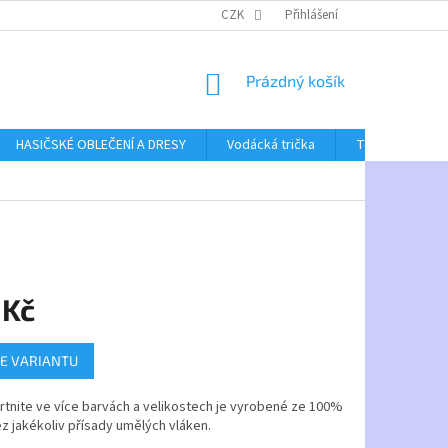
CZK
Přihlášení
NÁKUPNÍ
Prázdný košík
KOŠÍK
HASIČSKÉ OBLEČENÍ A DRESY
Vodácká trička
Textil bez poti
 Kč
E VARIANTU
rtnite ve více barvách a velikostech je vyrobené ze 100%
z jakékoliv přísady umělých vláken.