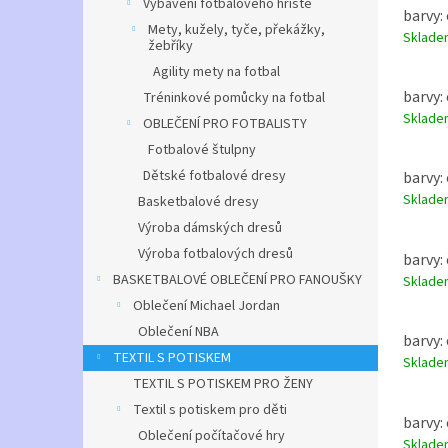
Vybavení fotbalového hřiště
barvy: 
Mety, kužely, tyče, překážky,
Sklad
žebříky
Agility mety na fotbal
barvy: 
Tréninkové pomůcky na fotbal
Sklad
OBLEČENÍ PRO FOTBALISTY
Fotbalové štulpny
Dětské fotbalové dresy
barvy: 
Sklad
Basketbalové dresy
Výroba dámských dresů
Výroba fotbalových dresů
barvy: 
BASKETBALOVÉ OBLEČENÍ PRO FANOUŠKY
Sklad
Oblečení Michael Jordan
Oblečení NBA
barvy: 
TEXTIL S POTISKEM
Sklad
TEXTIL S POTISKEM PRO ŽENY
Textil s potiskem pro děti
barvy: 
Oblečení počítačové hry
Sklad