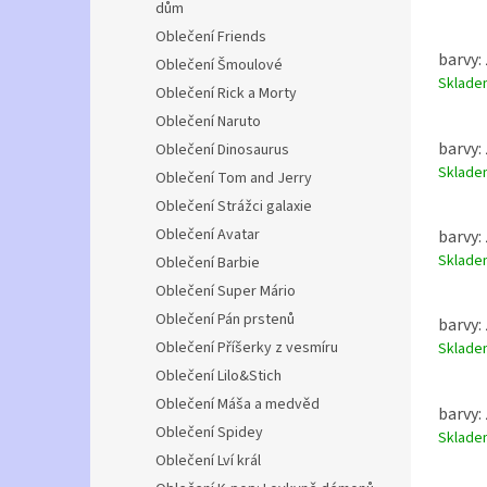
dům
Oblečení Friends
barvy: 
Oblečení Šmoulové
Sklad
Oblečení Rick a Morty
Oblečení Naruto
barvy: 
Oblečení Dinosaurus
Sklad
Oblečení Tom and Jerry
Oblečení Strážci galaxie
Oblečení Avatar
barvy: 
Sklad
Oblečení Barbie
Oblečení Super Mário
Oblečení Pán prstenů
barvy: 
Oblečení Příšerky z vesmíru
Sklad
Oblečení Lilo&Stich
Oblečení Máša a medvěd
barvy: 
Oblečení Spidey
Sklad
Oblečení Lví král