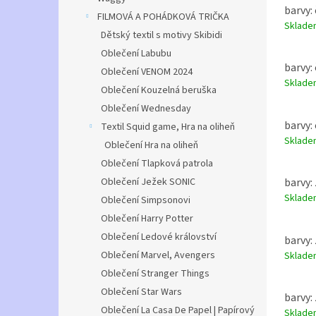
barvy: 
FILMOVÁ A POHÁDKOVÁ TRIČKA
Sklad
Dětský textil s motivy Skibidi
Oblečení Labubu
barvy: 
Oblečení VENOM 2024
Sklad
Oblečení Kouzelná beruška
Oblečení Wednesday
barvy:
Textil Squid game, Hra na oliheň
Sklad
Oblečení Hra na oliheň
Oblečení Tlapková patrola
Oblečení Ježek SONIC
barvy: 
Sklad
Oblečení Simpsonovi
Oblečení Harry Potter
Oblečení Ledové království
barvy: 
Oblečení Marvel, Avengers
Sklad
Oblečení Stranger Things
Oblečení Star Wars
barvy: 
Oblečení La Casa De Papel | Papírový
Sklad