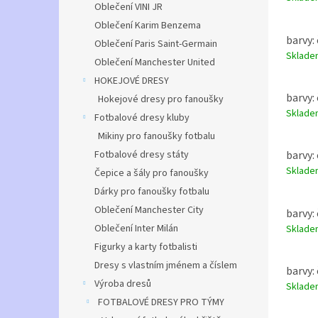
Oblečení VINI JR
Oblečení Karim Benzema
barvy: 
Oblečení Paris Saint-Germain
Sklad
Oblečení Manchester United
HOKEJOVÉ DRESY
barvy: 
Hokejové dresy pro fanoušky
Sklad
Fotbalové dresy kluby
Mikiny pro fanoušky fotbalu
Fotbalové dresy státy
barvy: 
Sklad
Čepice a šály pro fanoušky
Dárky pro fanoušky fotbalu
Oblečení Manchester City
barvy: 
Oblečení Inter Milán
Sklad
Figurky a karty fotbalisti
Dresy s vlastním jménem a číslem
barvy: 
Výroba dresů
Sklad
FOTBALOVÉ DRESY PRO TÝMY