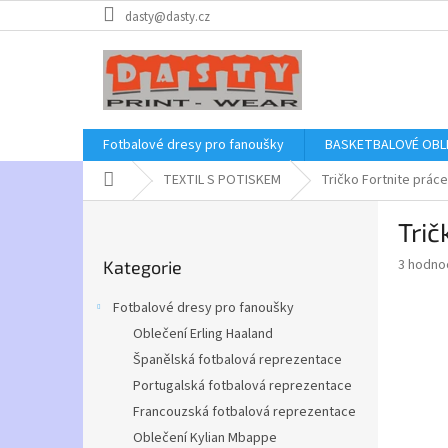
Přejít
dasty@dasty.cz
na
obsah
Fotbalové dresy pro fanoušky
BASKETBALOVÉ OBL
Domů
TEXTIL S POTISKEM
Tričko Fortnite práce
P
Trič
o
Přeskočit
s
Průměr
3 hodno
Kategorie
kategorie
t
hodnoce
r
produkt
Fotbalové dresy pro fanoušky
a
je
Oblečení Erling Haaland
4,7
n
z
Španělská fotbalová reprezentace
n
5
í
Portugalská fotbalová reprezentace
hvězdič
p
Francouzská fotbalová reprezentace
a
Oblečení Kylian Mbappe