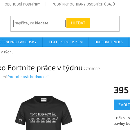
OBCHODNÍ PODMÍNKY
PODMÍNKY OCHRANY OSOBNÍCH ÚDAJŮ
HLEDAT
EČENÍ PRO FANOUŠKY
TEXTIL S POTISKEM
HUDEBNÍ TRIČKA
 v týdnu
ko Fortnite práce v týdnu
2793/CER
né
cení
Podrobnosti hodnocení
ní
395
u
Měrná
ZVOLT
cena:
ek.
Tričko Fo
bavlny be