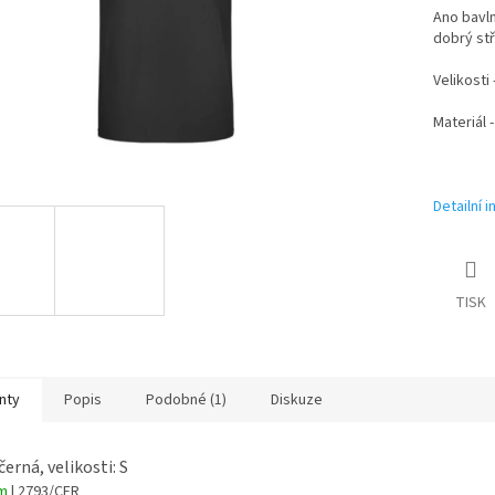
Ano bavln
dobrý stř
Velikosti
Materiál 
Detailní 
TISK
nty
Popis
Podobné (1)
Diskuze
černá, velikosti: S
em
| 2793/CER