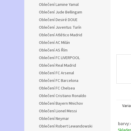
n
Oblečení Lamine Yamal
e
Oblečení Jude Bellingam
l
Oblečení Desiré DOUE
Oblečení Juventus Turín
Oblečení Atlético Madrid
Oblečení AC Milán
Oblečení AS Řím
Oblečení FC LIVERPOOL
Oblečení Real Madrid
Oblečení FC Arsenal
Oblečení FC Barcelona
Oblečení FC Chelsea
Oblečení Cristiano Ronaldo
Oblečení Bayern Mnichov
Varia
Oblečení Lionel Messi
Oblečení Neymar
barvy: 
Oblečení Robert Lewandowski
Sklad