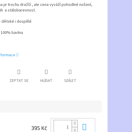
a je trochu dražší , ale cena vyváží pohodlné nošení,
ih a stálobarevnost.
 - dětské i dospělé
- 100% bavlna
informace
ZEPTAT SE
HLÍDAT
SDÍLET
Do košíku
395 Kč