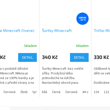
450 Kč
–24 %
a Minecraft čtverec
Šortky Minecraft
Tričko Mi
Skladem
Skladem
rné
Průměrné
Průměrné
cení
hodnocení
hodnocení
ktu
produktu
produktu
 Kč
340 Kč
330 Kč
DETAIL
DETAIL
je
je
3,8
3,0
ka v podobě dětské
Šortky Minecraft bez vnitřní
Oblíbené t
z
z
Minecraft. Mikina je
síťky. Prodyšná látka
děti ve vel
5
5
ná ze 100% bavlny a je
jednoduchá na údržbu.
ček.
hvězdiček.
hvězdiček.
ěná z přední strany a na
Nastavitelný obvod pasu
Dodáváme i
.
pomocí stahovací tkaničky.
XXL pro sil
červená
žlutá
tyrkysová
Dostupné i v dětských
bílá
černá
světle modrá
červená
tmavě modrá
44 střední modrá
trička můž
116
travní
122
je nyní na skladě,
velikostech.
velikostní 
me do 3 dnů.
Trenky jsou potištěné
Materiál tr