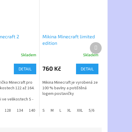
necraft 2
Mikina Minecraft limited
edition
Další
produkt
Skladem
Skladem
Průměrné
hodnocení
produktu
760 Kč
DETAIL
DETAIL
je
4,7
ričko Minecraft pro
Mikina Minecraft je vyrobená ze
z
ikostech 122 až 164.
100 % bavlny a potištěná
5
logem postavičky
hvězdiček.
 ve velikostech S -
nější děti. Rozměry
z počítačové hry Minecraft.
ete zkontrolovat dle
 zelená
128
134
navy
140
šedý melír
146
S
M
152
L
158
XL
XXL
164
5/6
7/8
9/10
11/
tabulky.
materiál mikiny -
ička je 100%
Úplet:
hladký