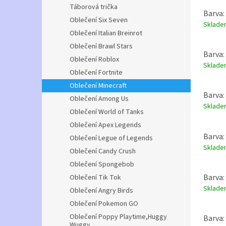
Táborová trička
Barva:
Oblečení Six Seven
Sklad
Oblečení Italian Breinrot
Oblečení Brawl Stars
Barva:
Oblečení Roblox
Sklad
Oblečení Fortnite
Oblečení Minecraft
Barva:
Oblečení Among Us
Sklad
Oblečení World of Tanks
Oblečení Apex Legends
Barva:
Oblečení Legue of Legends
Sklad
Oblečení Candy Crush
Oblečení Spongebob
Barva:
Oblečení Tik Tok
Sklad
Oblečení Angry Birds
Oblečení Pokemon GO
Oblečení Poppy Playtime,Huggy
Barva:
Wuggy