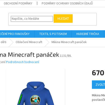
OBCHODNÍ PODMÍNKY
PODMÍNKY OCHRANY OSOBNÍCH ÚDAJŮ
HLEDAT
EČENÍ PRO FANOUŠKY
TEXTIL S POTISKEM
HUDEBNÍ TRIČKA
 děti
Oblečení Minecraft
Mikina Minecraft panáček
ina Minecraft panáček
1131/BIL
né
cení
Podrobnosti hodnocení
ní
670
u
Měrná
ZVOLT
cena:
ek.
Mikina Mi
postavič