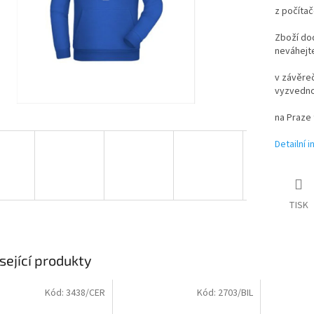
z počítač
Zboží dod
neváhejt
v závěre
vyzvedno
na Praze 
Detailní 
TISK
sející produkty
Kód:
3438/CER
Kód:
2703/BIL