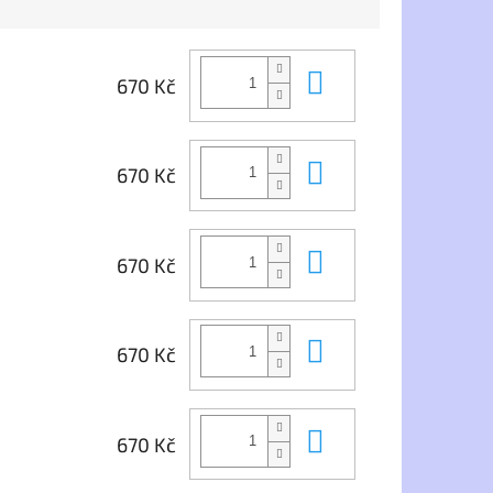
s příměsí Mesh,
Materiál:
50%
 prvek.
bavlna/50%polyester
2
Gramáž:
280 g/m
Do košíku
Zboží dodáme do 5 dnů ,pokud
670 Kč
potřebujete rychlejší dodání,
neváhejte napsat do poznámky
Do košíku
v závěrečném kroku
670 Kč
objednávky. Objednávku si
můžete také vyzvednout
osobně na naší kamenné
prodejně
Do košíku
670 Kč
na Praze 9 v Hloubětíně.
Do košíku
670 Kč
Do košíku
670 Kč