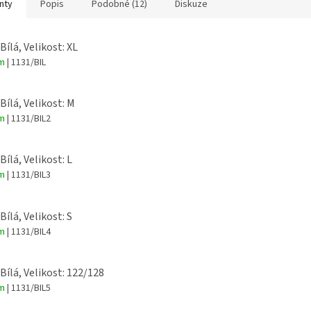
sti mikiny - dětské 4 AŽ
obrázkem a logem Minecraft
polyester 
nty
Popis
Podobné (12)
Diskuze
změkčující
Velikosti trenky dětské - 4-16
ti mikiny - dospělé - S až
let
Bílá, Velikost: XL
em
| 1131/BIL
Velikosti trenky dospělé - M -
ost mikiny - výběr z více
XXL
arev.
Bílá, Velikost: M
em
| 1131/BIL2
Bílá, Velikost: L
em
| 1131/BIL3
Bílá, Velikost: S
em
| 1131/BIL4
 Bílá, Velikost: 122/128
em
| 1131/BIL5