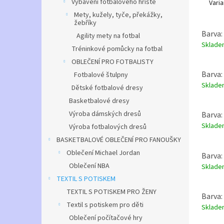
Veliko
Vybavení fotbalového hřiště
Varia
12LRZ
Mety, kužely, tyče, překážky,
žebříky
velikos
Barva: 
Agility mety na fotbal
XxL
Sklad
Tréninkové pomůcky na fotbal
Barevn
OBLEČENÍ PRO FOTBALISTY
jak 8 b
Barva: 
Fotbalové štulpny
Sklad
Dětské fotbalové dresy
Basketbalové dresy
Výroba dámských dresů
Barva: 
Sklad
Výroba fotbalových dresů
BASKETBALOVÉ OBLEČENÍ PRO FANOUŠKY
Oblečení Michael Jordan
Barva: 
Oblečení NBA
Sklad
TEXTIL S POTISKEM
TEXTIL S POTISKEM PRO ŽENY
Barva:
Textil s potiskem pro děti
Sklad
Oblečení počítačové hry