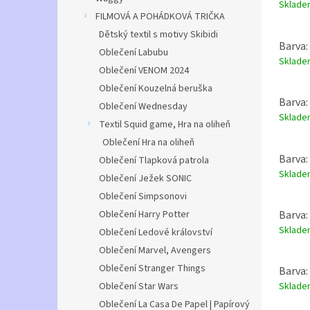
Sklad
FILMOVÁ A POHÁDKOVÁ TRIČKA
Dětský textil s motivy Skibidi
Barva:
Oblečení Labubu
Sklad
Oblečení VENOM 2024
Oblečení Kouzelná beruška
Barva:
Oblečení Wednesday
Sklad
Textil Squid game, Hra na oliheň
Oblečení Hra na oliheň
Barva:
Oblečení Tlapková patrola
Sklad
Oblečení Ježek SONIC
Oblečení Simpsonovi
Oblečení Harry Potter
Barva:
Sklad
Oblečení Ledové království
Oblečení Marvel, Avengers
Oblečení Stranger Things
Barva:
Oblečení Star Wars
Sklad
Oblečení La Casa De Papel | Papírový