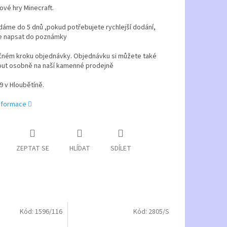
ové hry Minecraft.
áme do 5 dnů ,pokud potřebujete rychlejší dodání,
e napsat do poznámky
čném kroku objednávky. Objednávku si můžete také
ut osobně na naší kamenné prodejně
9 v Hloubětíně.
informace
ZEPTAT SE
HLÍDAT
SDÍLET
Kód:
1596/116
Kód:
2805/S