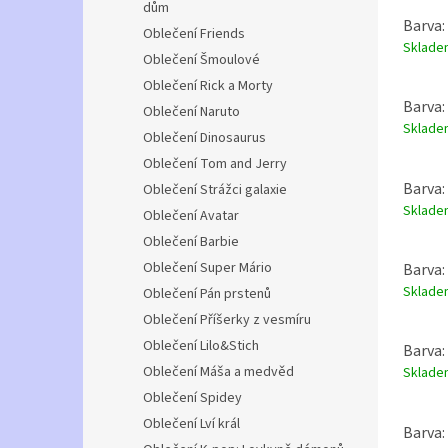
dům
Barva: 
Oblečení Friends
Sklad
Oblečení Šmoulové
Oblečení Rick a Morty
Barva:
Oblečení Naruto
Sklad
Oblečení Dinosaurus
Oblečení Tom and Jerry
Barva: 
Oblečení Strážci galaxie
Sklad
Oblečení Avatar
Oblečení Barbie
Oblečení Super Mário
Barva: 
Sklad
Oblečení Pán prstenů
Oblečení Příšerky z vesmíru
Oblečení Lilo&Stich
Barva:
Oblečení Máša a medvěd
Sklad
Oblečení Spidey
Oblečení Lví král
Barva: