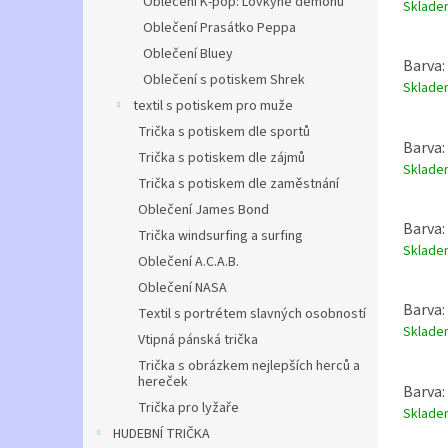
Oblečení K-pop: Lovkyně démonů
Sklad
Oblečení Prasátko Peppa
Oblečení Bluey
Barva:
Oblečení s potiskem Shrek
Sklad
textil s potiskem pro muže
Trička s potiskem dle sportů
Barva:
Trička s potiskem dle zájmů
Sklad
Trička s potiskem dle zaměstnání
Oblečení James Bond
Barva:
Trička windsurfing a surfing
Sklad
Oblečení A.C.A.B.
Oblečení NASA
Barva:
Textil s portrétem slavných osobností
Sklad
Vtipná pánská trička
Trička s obrázkem nejlepších herců a
hereček
Barva:
Trička pro lyžaře
Sklad
HUDEBNÍ TRIČKA