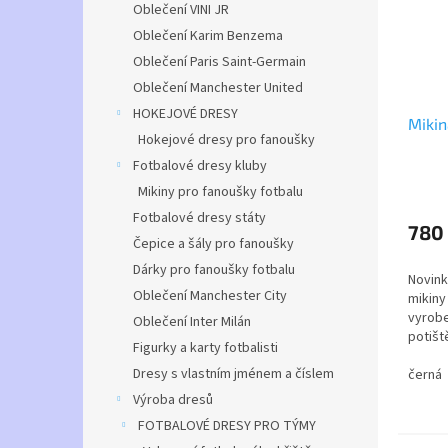
Oblečení VINI JR
Oblečení Karim Benzema
Oblečení Paris Saint-Germain
Oblečení Manchester United
HOKEJOVÉ DRESY
Mikin
Hokejové dresy pro fanoušky
Fotbalové dresy kluby
Průmě
Mikiny pro fanoušky fotbalu
hodno
Fotbalové dresy státy
produ
780
Čepice a šály pro fanoušky
je
4,7
Dárky pro fanoušky fotbalu
Novin
z
Oblečení Manchester City
mikiny 
5
vyrobe
Oblečení Inter Milán
hvězdi
potišt
Figurky a karty fotbalisti
rukávu
Dresy s vlastním jménem a číslem
černá
Mikina 
Výroba dresů
posílá
FOTBALOVÉ DRESY PRO TÝMY