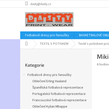
Přejít
dasty@dasty.cz
na
obsah
Fotbalové dresy pro fanoušky
BASKETBALOVÉ OBL
Domů
TEXTIL S POTISKEM
Textil s potiskem pro
P
Mik
o
Přeskočit
s
Průměr
6 hodno
Kategorie
kategorie
t
hodnoce
r
produkt
Fotbalové dresy pro fanoušky
a
je
Oblečení Erling Haaland
4,5
n
z
Španělská fotbalová reprezentace
n
5
í
Portugalská fotbalová reprezentace
hvězdič
p
Francouzská fotbalová reprezentace
a
Oblečení Kylian Mbappe