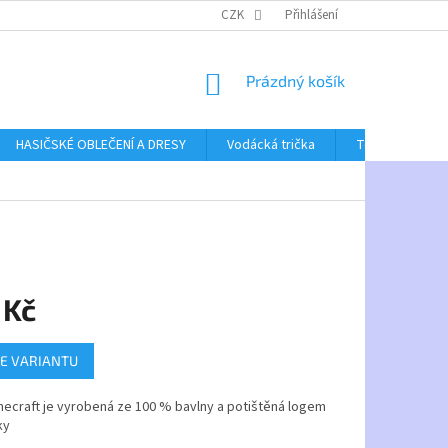
CZK
Přihlášení
NÁKUPNÍ
Prázdný košík
KOŠÍK
HASIČSKÉ OBLEČENÍ A DRESY
Vodácká trička
Textil bez poti
 Kč
E VARIANTU
necraft je vyrobená ze 100 % bavlny a potištěná logem
ky