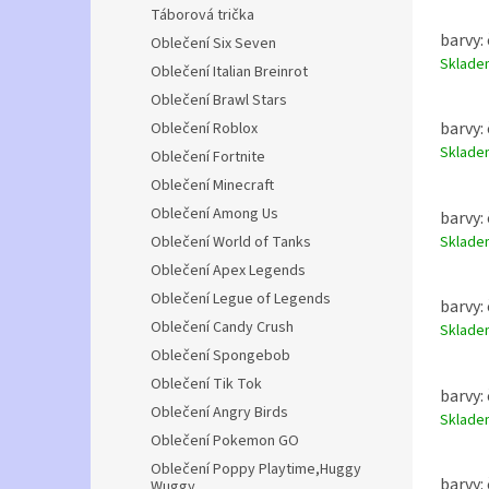
Táborová trička
barvy: 
Oblečení Six Seven
Sklad
Oblečení Italian Breinrot
Oblečení Brawl Stars
barvy: 
Oblečení Roblox
Sklad
Oblečení Fortnite
Oblečení Minecraft
Oblečení Among Us
barvy: 
Sklad
Oblečení World of Tanks
Oblečení Apex Legends
Oblečení Legue of Legends
barvy: 
Oblečení Candy Crush
Sklad
Oblečení Spongebob
Oblečení Tik Tok
barvy: 
Oblečení Angry Birds
Sklad
Oblečení Pokemon GO
Oblečení Poppy Playtime,Huggy
barvy: 
Wuggy