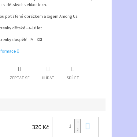
i v dětských velikostech.
sou potištěné obrázkem a logem Among Us.
 trenky dětské - 4-16 let
 trenky dospělé - M - XXL
informace
ZEPTAT SE
HLÍDAT
SDÍLET
Do košíku
320 Kč