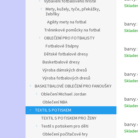
Vybavení fotbalového hřiště
Sklad
Mety, kužely, tyče, překážky,
žebříky
Agility mety na fotbal
barvy: 
Tréninkové pomůcky na fotbal
Sklad
OBLEČENÍ PRO FOTBALISTY
Fotbalové štulpny
barvy: 
Dětské fotbalové dresy
Sklad
Basketbalové dresy
Výroba dámských dresů
barvy: 
Výroba fotbalových dresů
Sklad
BASKETBALOVÉ OBLEČENÍ PRO FANOUŠKY
Oblečení Michael Jordan
barvy: 
Oblečení NBA
Sklad
TEXTIL S POTISKEM
TEXTIL S POTISKEM PRO ŽENY
barvy: 
Textil s potiskem pro děti
Sklad
Oblečení počítačové hry