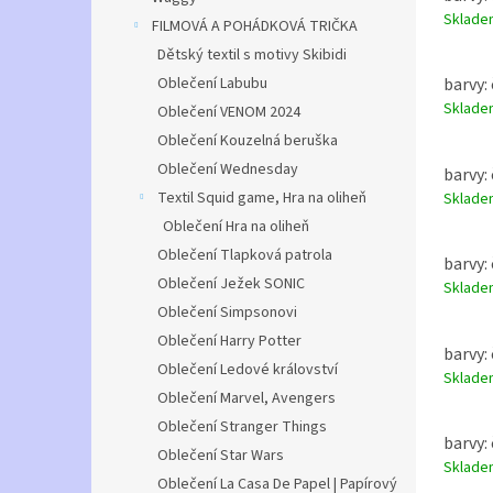
Sklad
FILMOVÁ A POHÁDKOVÁ TRIČKA
Dětský textil s motivy Skibidi
Oblečení Labubu
barvy: 
Sklad
Oblečení VENOM 2024
Oblečení Kouzelná beruška
Oblečení Wednesday
barvy: 
Textil Squid game, Hra na oliheň
Sklad
Oblečení Hra na oliheň
Oblečení Tlapková patrola
barvy: 
Oblečení Ježek SONIC
Sklad
Oblečení Simpsonovi
Oblečení Harry Potter
barvy: 
Oblečení Ledové království
Sklad
Oblečení Marvel, Avengers
Oblečení Stranger Things
barvy: 
Oblečení Star Wars
Sklad
Oblečení La Casa De Papel | Papírový