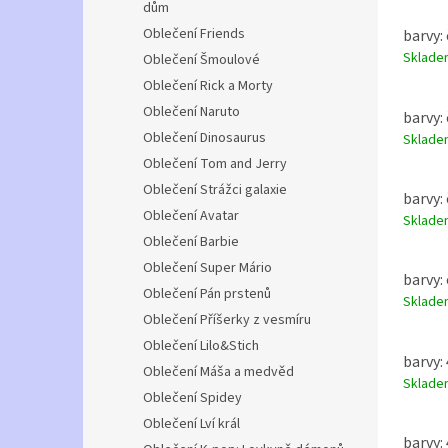
dům
Oblečení Friends
barvy: 
Sklad
Oblečení Šmoulové
Oblečení Rick a Morty
Oblečení Naruto
barvy: 
Oblečení Dinosaurus
Sklad
Oblečení Tom and Jerry
Oblečení Strážci galaxie
barvy: 
Oblečení Avatar
Sklad
Oblečení Barbie
Oblečení Super Mário
barvy: 
Oblečení Pán prstenů
Sklad
Oblečení Příšerky z vesmíru
Oblečení Lilo&Stich
barvy:
Oblečení Máša a medvěd
Sklad
Oblečení Spidey
Oblečení Lví král
barvy: