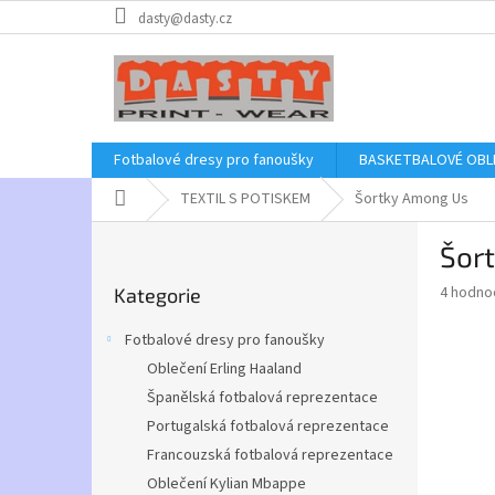
Přejít
dasty@dasty.cz
na
obsah
Fotbalové dresy pro fanoušky
BASKETBALOVÉ OBL
Domů
TEXTIL S POTISKEM
Šortky Among Us
P
Šor
o
Přeskočit
s
Průměr
4 hodno
Kategorie
kategorie
t
hodnoce
r
produkt
Fotbalové dresy pro fanoušky
a
je
Oblečení Erling Haaland
5,0
n
z
Španělská fotbalová reprezentace
n
5
í
Portugalská fotbalová reprezentace
hvězdič
p
Francouzská fotbalová reprezentace
a
Oblečení Kylian Mbappe