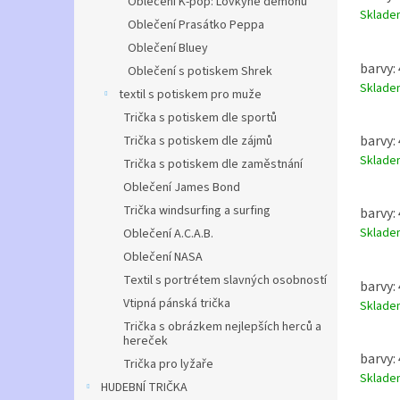
Oblečení K-pop: Lovkyně démonů
Sklad
Oblečení Prasátko Peppa
Oblečení Bluey
barvy:
Oblečení s potiskem Shrek
Sklad
textil s potiskem pro muže
Trička s potiskem dle sportů
barvy:
Trička s potiskem dle zájmů
Sklad
Trička s potiskem dle zaměstnání
Oblečení James Bond
Trička windsurfing a surfing
barvy:
Sklad
Oblečení A.C.A.B.
Oblečení NASA
Textil s portrétem slavných osobností
barvy:
Vtipná pánská trička
Sklad
Trička s obrázkem nejlepších herců a
hereček
barvy:
Trička pro lyžaře
Sklad
HUDEBNÍ TRIČKA