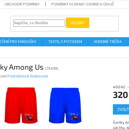
OBCHODNÍ PODMÍNKY
PODMÍNKY OCHRANY OSOBNÍCH ÚDAJŮ
HLEDAT
EČENÍ PRO FANOUŠKY
TEXTIL S POTISKEM
HUDEBNÍ TRIČKA
tky Among Us
2784/BIL
né
cení
Podrobnosti hodnocení
ní
u
450 Kč
320
Měrná
ZVOLT
cena:
ek.
Šortky Am
údržbu. N