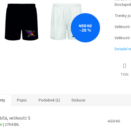
Dostupné 
Trenky j
450 Kč
Velikosti
–28 %
Velikosti
Detailní 
TISK
nty
Popis
Podobné (1)
Diskuze
bílá, velikosti: S
450 Kč
em
| 2784/BIL