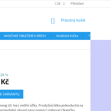
CZK
Přihlášení
NÁKUPNÍ
Prázdný košík
KOŠÍK
HASIČSKÉ OBLEČENÍ A DRESY
Vodácká trička
Textil bez poti
–28 %
 Kč
E VARIANTU
ong US bez vnitřní síťky. Prodyšná látka jednoduchá na
astavitelný obvod pasu pomocí stahovací tkaničky.