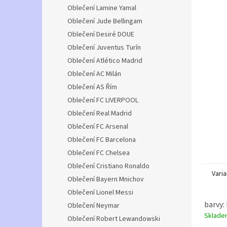
n
Oblečení Lamine Yamal
e
Oblečení Jude Bellingam
l
Oblečení Desiré DOUE
Oblečení Juventus Turín
Oblečení Atlético Madrid
Oblečení AC Milán
Oblečení AS Řím
Oblečení FC LIVERPOOL
Oblečení Real Madrid
Oblečení FC Arsenal
Oblečení FC Barcelona
Oblečení FC Chelsea
Oblečení Cristiano Ronaldo
Varia
Oblečení Bayern Mnichov
Oblečení Lionel Messi
barvy: 
Oblečení Neymar
Sklad
Oblečení Robert Lewandowski