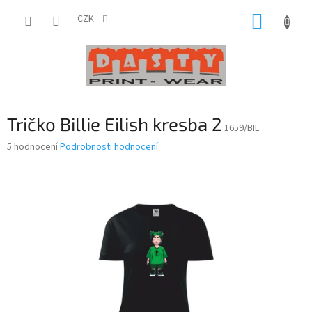
Přejít
NÁKUP
na
CZK
obsah
KOŠÍK
Tričko Billie Eilish kresba 2
1659/BIL
Průměrné
5 hodnocení
Podrobnosti hodnocení
hodnocení
produktu
je
5,0
z
5
hvězdiček.