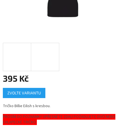
395 Kč
Měrná
ZVOLTE VARIANTU
cena:
Tričko Billie Eilish s kresbou.
PROSÍM DO POZNÁMKY UPŘESNĚTE ZDALI POŽADUJETE DÍVČÍ NEBO
CHLAPECKÉ TRIČKO.