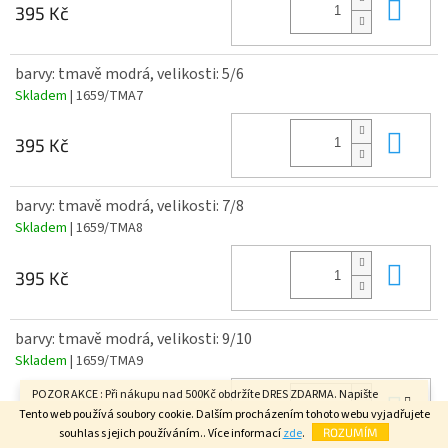
Do 
395 Kč
barvy: tmavě modrá, velikosti: 5/6
Skladem
| 1659/TMA7
Do 
395 Kč
barvy: tmavě modrá, velikosti: 7/8
Skladem
| 1659/TMA8
Do 
395 Kč
barvy: tmavě modrá, velikosti: 9/10
Skladem
| 1659/TMA9
POZOR AKCE : Při nákupu nad 500Kč obdržíte DRES ZDARMA. Napište
Do 
395 Kč
velikost do poznámky v závěrečném kroku objednávky. FAJN DEN.
Tento web používá soubory cookie. Dalším procházením tohoto webu vyjadřujete
souhlas s jejich používáním.. Více informací
zde
.
ROZUMÍM