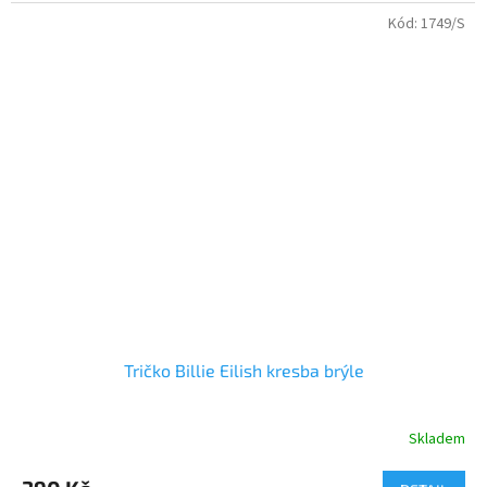
Kód:
1749/S
Tričko Billie Eilish kresba brýle
Skladem
Průměrné
hodnocení
produktu