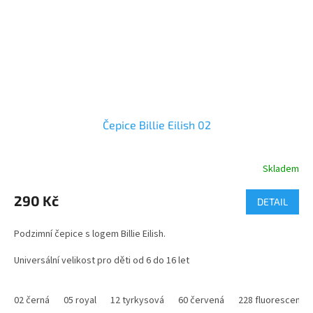
Čepice Billie Eilish 02
Skladem
Průměrné
hodnocení
produktu
290 Kč
DETAIL
je
4,2
Podzimní čepice s logem Billie Eilish.
z
5
Universální velikost pro děti od 6 do 16 let
hvězdiček.
02 černá
05 royal
12 tyrkysová
60 červená
228 fluorescenční