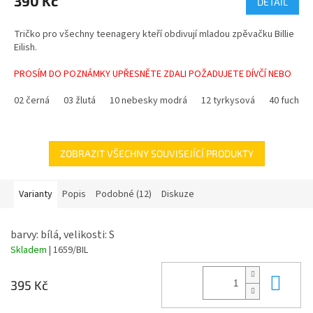
390 Kč
DETAIL
je
5,0
Tričko pro všechny teenagery kteří obdivují mladou zpěvačku Billie
z
Eilish.
5
hvězdiček.
PROSÍM DO POZNÁMKY UPŘESNĚTE ZDALI POŽADUJETE DÍVČÍ NEBO
CHLAPECKÉ TRIČKO.
02 černá
03 žlutá
10 nebesky modrá
12 tyrkysová
40 fuchsie
Materiál - 100%bavlna
Velikosti - 122 až XL
ZOBRAZIT VŠECHNY SOUVISEJÍCÍ PRODUKTY
Barvy - více barev a velikostí
Věnujte prosím pozornost velikostní tabulce.
Varianty
Popis
Podobné (12)
Diskuze
barvy: bílá, velikosti: S
Skladem
| 1659/BIL
Do 
395 Kč