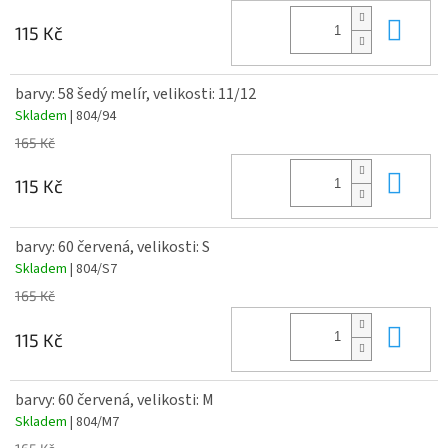
Do 
115 Kč
barvy: 58 šedý melír, velikosti: 11/12
Skladem
| 804/94
165 Kč
Do 
115 Kč
barvy: 60 červená, velikosti: S
Skladem
| 804/S7
165 Kč
Do 
115 Kč
barvy: 60 červená, velikosti: M
Skladem
| 804/M7