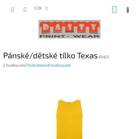
Přejít
NÁKUP
na
CZK
obsah
KOŠÍK
Pánské/dětské tílko Texas
804/S
Průměrné
1 hodnocení
Podrobnosti hodnocení
hodnocení
produktu
je
3,0
z
5
hvězdiček.