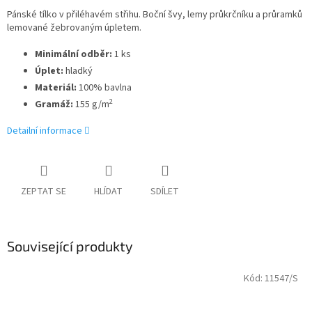
Pánské tílko v přiléhavém střihu. Boční švy, lemy průkrčníku a průramků
lemované žebrovaným úpletem.
Minimální odběr:
1 ks
Úplet:
hladký
Materiál:
100% bavlna
2
Gramáž:
155 g/m
Detailní informace
ZEPTAT SE
HLÍDAT
SDÍLET
Související produkty
Kód:
11547/S