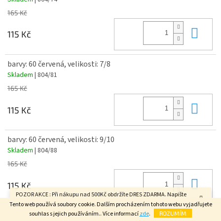
165 Kč
Do 
115 Kč
barvy: 60 červená, velikosti: 7/8
Skladem
| 804/81
165 Kč
Do 
115 Kč
barvy: 60 červená, velikosti: 9/10
Skladem
| 804/88
165 Kč
Do 
115 Kč
POZOR AKCE : Při nákupu nad 500Kč obdržíte DRES ZDARMA. Napište
velikost do poznámky v závěrečném kroku objednávky. FAJN DEN.
Tento web používá soubory cookie. Dalším procházením tohoto webu vyjadřujete
souhlas s jejich používáním.. Více informací
zde
.
ROZUMÍM
barvy: 60 červená, velikosti: 11/12