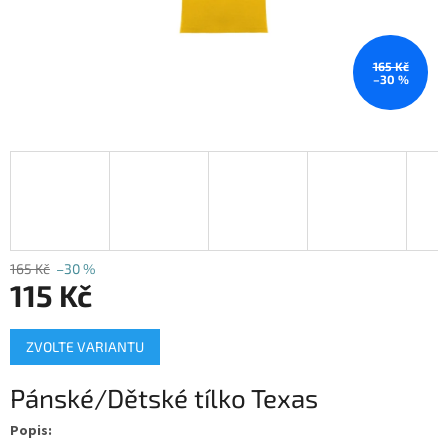
165 Kč
–30 %
165 Kč
–30 %
115 Kč
Měrná
ZVOLTE VARIANTU
cena:
Pánské/Dětské tílko Texas
Popis: