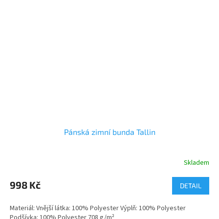
Pánská zimní bunda Tallin
Skladem
Průměrné
hodnocení
produktu
998 Kč
DETAIL
je
5,0
Materiál: Vnější látka: 100% Polyester Výplň: 100% Polyester
z
Podšívka: 100% Polyester 708 g/m²