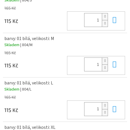
Skladem
| 804/S
DOPORUČUJEME APLIKOVAT POUZE VÝŠIVKU. NA ZBOŽÍ S POTISKEM
NEBUDE AKCEPOTVÁNA PŘÍPADNÁ REKLAMACE.
165 Kč
Do 
115 Kč
barvy: 01 bílá, velikosti: M
Skladem
| 804/M
165 Kč
Do 
115 Kč
barvy: 01 bílá, velikosti: L
Skladem
| 804/L
165 Kč
Do 
115 Kč
barvy: 01 bílá, velikosti: XL