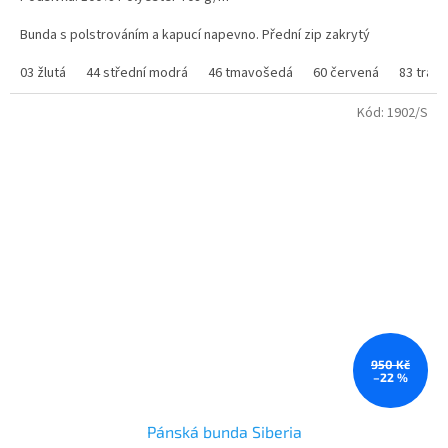
5
hvězdiček.
Bunda s polstrováním a kapucí napevno. Přední zip zakrytý
zapínáním. Chránič brady. Dvě boční kapsy na zip. Elastické manžety
Vnitřní přístup pro dodatečnou úpravu zad na zádech a na levé
03 žlutá
44 střední modrá
46 tmavošedá
60 červená
83 tráv
straně hrudníku
Kód:
1902/S
950 Kč
–22 %
Pánská bunda Siberia