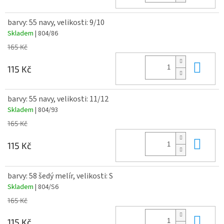
barvy: 55 navy, velikosti: 9/10
Skladem
| 804/86
165 Kč
Do 
115 Kč
barvy: 55 navy, velikosti: 11/12
Skladem
| 804/93
165 Kč
Do 
115 Kč
barvy: 58 šedý melír, velikosti: S
Skladem
| 804/S6
165 Kč
Do 
115 Kč