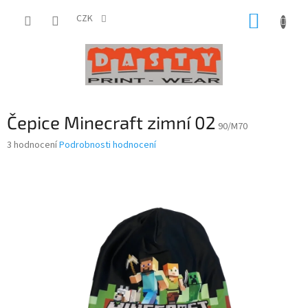
Přejít
NÁKUP
na
CZK
obsah
KOŠÍK
Čepice Minecraft zimní 02
90/M70
Průměrné
3 hodnocení
Podrobnosti hodnocení
hodnocení
produktu
je
4,0
z
5
hvězdiček.