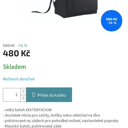
560 Kč
–14 %
560 Kč
–14 %
480 Kč
Měrná
Skladem
cena:
Možnosti doručení
Přidat do košíku
- velký batoh XXXTENTACION
- dostatek místa pro sešity, knížky nebo oblečení na tůru
- polstrované na zádech pro pohodlné nošení, nastavitelné popruhy
- Klasický batoh, polstrovaná záda