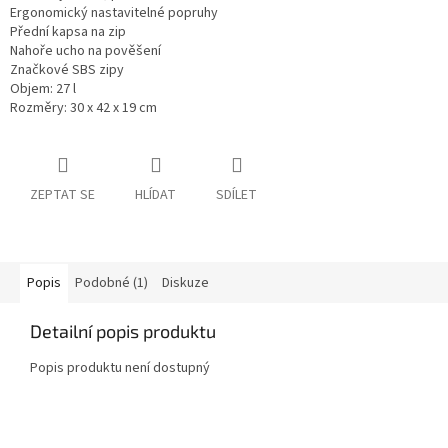
Ergonomický nastavitelné popruhy
Přední kapsa na zip
Nahoře ucho na pověšení
Značkové SBS zipy
Objem: 27 l
Rozměry: 30 x 42 x 19 cm
ZEPTAT SE
HLÍDAT
SDÍLET
Popis
Podobné (1)
Diskuze
Detailní popis produktu
Popis produktu není dostupný
Z