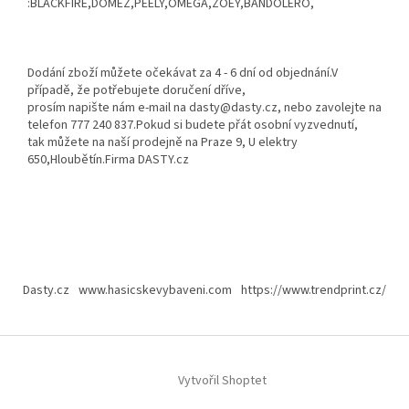
:BLACKFIRE,DOMEZ,PEELY,OMEGA,ZOEY,BANDOLERO,
Dodání zboží můžete očekávat za 4 - 6 dní od objednání.V
případě, že potřebujete doručení dříve,
prosím napište nám e-mail na dasty@dasty.cz, nebo zavolejte na
telefon 777 240 837.Pokud si budete přát osobní vyzvednutí,
tak můžete na naší prodejně na Praze 9, U elektry
650,Hloubětín.Firma DASTY.cz
Z
á
Dasty.cz
www.hasicskevybaveni.com
https://www.trendprint.cz/
p
a
t
í
Vytvořil Shoptet