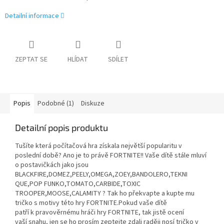
Detailní informace
ZEPTAT SE
HLÍDAT
SDÍLET
Popis
Podobné (1)
Diskuze
Detailní popis produktu
Tušíte která počítačová hra získala největší popularitu v
poslední době? Ano je to právě FORTNITE!! Vaše dítě stále mluví
o postavičkách jako jsou
BLACKFIRE,DOMEZ,PEELY,OMEGA,ZOEY,BANDOLERO,TEKNI
QUE,POP FUNKO,TOMATO,CARBIDE,TOXIC
TROOPER,MOOSE,CALAMITY ? Tak ho překvapte a kupte mu
tričko s motivy této hry FORTNITE.Pokud vaše dítě
patří k pravověrnému hráči hry FORTNITE, tak jistě ocení
vaší snahu, jen se ho prosím zeptejte zdali raději nosí tričko v