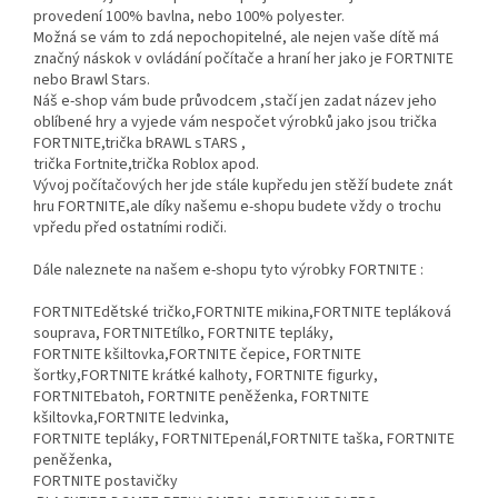
provedení 100% bavlna, nebo 100% polyester.
Možná se vám to zdá nepochopitelné, ale nejen vaše dítě má
značný náskok v ovládání počítače a hraní her jako je FORTNITE
nebo Brawl Stars.
Náš e-shop vám bude průvodcem ,stačí jen zadat název jeho
oblíbené hry a vyjede vám nespočet výrobků jako jsou trička
FORTNITE,trička bRAWL sTARS ,
trička Fortnite,trička Roblox apod.
Vývoj počítačových her jde stále kupředu jen stěží budete znát
hru FORTNITE,ale díky našemu e-shopu budete vždy o trochu
vpředu před ostatními rodiči.
Dále naleznete na našem e-shopu tyto výrobky FORTNITE :
FORTNITEdětské tričko,FORTNITE mikina,FORTNITE tepláková
souprava, FORTNITEtílko, FORTNITE tepláky,
FORTNITE kšiltovka,FORTNITE čepice, FORTNITE
šortky,FORTNITE krátké kalhoty, FORTNITE figurky,
FORTNITEbatoh, FORTNITE peněženka, FORTNITE
kšiltovka,FORTNITE ledvinka,
FORTNITE tepláky, FORTNITEpenál,FORTNITE taška, FORTNITE
peněženka,
FORTNITE postavičky