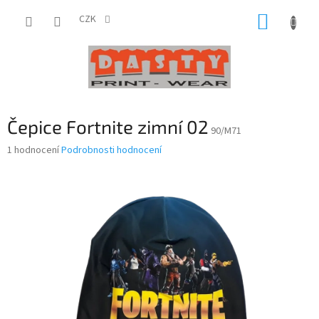
Přejít
NÁKUP
na
CZK
obsah
KOŠÍK
Čepice Fortnite zimní 02
90/M71
Průměrné
1 hodnocení
Podrobnosti hodnocení
hodnocení
produktu
je
5,0
z
5
hvězdiček.