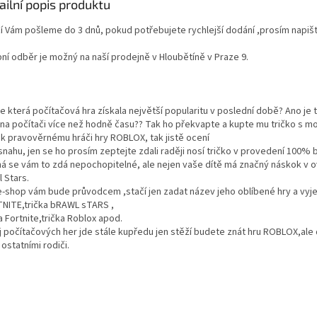
ailní popis produktu
í Vám pošleme do 3 dnů, pokud potřebujete rychlejší dodání ,prosím napi
ní odběr je možný na naší prodejně v Hloubětíně v Praze 9.
e která počítačová hra získala největší popularitu v poslední době? Ano je t
í na počítači více než hodně času?? Tak ho překvapte a kupte mu tričko s 
í k pravověrnému hráči hry ROBLOX, tak jistě ocení
 snahu, jen se ho prosím zeptejte zdali raději nosí tričko v provedení 100%
á se vám to zdá nepochopitelné, ale nejen vaše dítě má značný náskok v ov
 Stars.
e-shop vám bude průvodcem ,stačí jen zadat název jeho oblíbené hry a vyj
NITE,trička bRAWL sTARS ,
a Fortnite,trička Roblox apod.
j počítačových her jde stále kupředu jen stěží budete znát hru ROBLOX,al
ostatními rodiči.