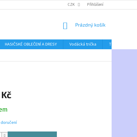
CZK
Přihlášení
NÁKUPNÍ
Prázdný košík
KOŠÍK
HASIČSKÉ OBLEČENÍ A DRESY
Vodácká trička
Textil bez poti
 Kč
dem
 doručení