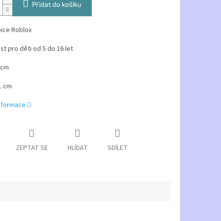
Přidat do košíku
pice Roblox
ost pro děti od 5 do 16 let
0 cm
1 cm
informace
ZEPTAT SE
HLÍDAT
SDÍLET