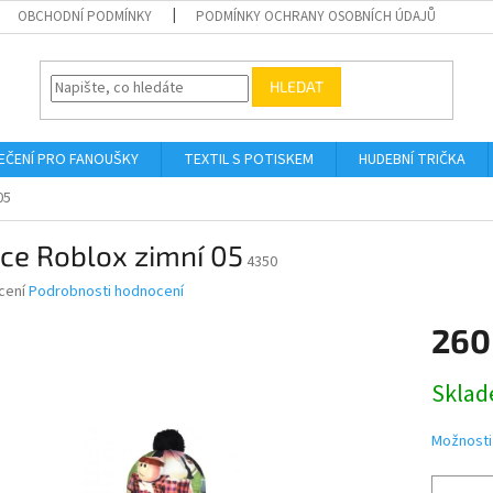
OBCHODNÍ PODMÍNKY
PODMÍNKY OCHRANY OSOBNÍCH ÚDAJŮ
HLEDAT
EČENÍ PRO FANOUŠKY
TEXTIL S POTISKEM
HUDEBNÍ TRIČKA
05
ce Roblox zimní 05
4350
né
cení
Podrobnosti hodnocení
ní
260
u
Měrná
Skla
cena:
ek.
Možnosti