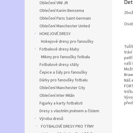
Det
Oblečení VINI JR
Oblečení Karim Benzema
Zbož
Oblečení Paris Saint-Germain
Osob
Oblečení Manchester United
HOKEJOVÉ DRESY
Hokejové dresy pro fanoušky
Tušít
Fotbalové dresy kluby
tráv
Mikiny pro fanoušky fotbalu
patř
vaší
Fotbalové dresy státy
Možn
Čepice a šály pro fanoušky
Brawl
Dárky pro fanoušky fotbalu
Náš 
FORT
Oblečení Manchester City
tričk
Oblečení Inter Milán
Vývo
před 
Figurky a karty fotbalisti
Dresy s vlastním jménem a číslem
Výroba dresů
FOTBALOVÉ DRESY PRO TÝMY