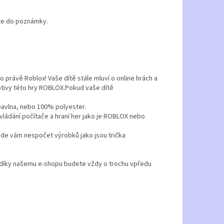
šte do poznámky.
o právě Roblox! Vaše dítě stále mluví o online hrách a
motivy této hry ROBLOX.Pokud vaše dítě
 bavlna, nebo 100% polyester.
ládání počítače a hraní her jako je ROBLOX nebo
ede vám nespočet výrobků jako jsou trička
e díky našemu e-shopu budete vždy o trochu vpředu