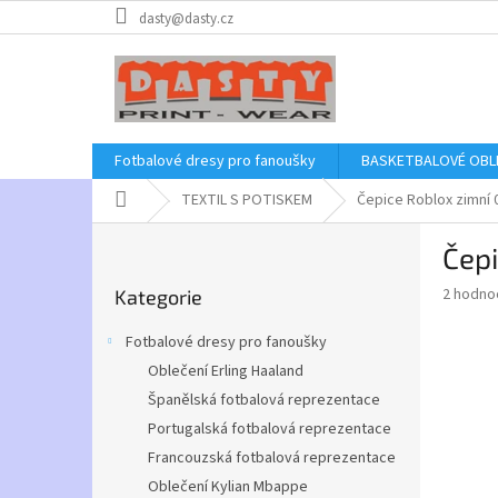
Přejít
dasty@dasty.cz
na
obsah
Fotbalové dresy pro fanoušky
BASKETBALOVÉ OBL
Domů
TEXTIL S POTISKEM
Čepice Roblox zimní 
P
Čepi
o
Přeskočit
s
Průměr
2 hodno
Kategorie
kategorie
t
hodnoce
r
produkt
Fotbalové dresy pro fanoušky
a
je
Oblečení Erling Haaland
5,0
n
z
Španělská fotbalová reprezentace
n
5
í
Portugalská fotbalová reprezentace
hvězdič
p
Francouzská fotbalová reprezentace
a
Oblečení Kylian Mbappe