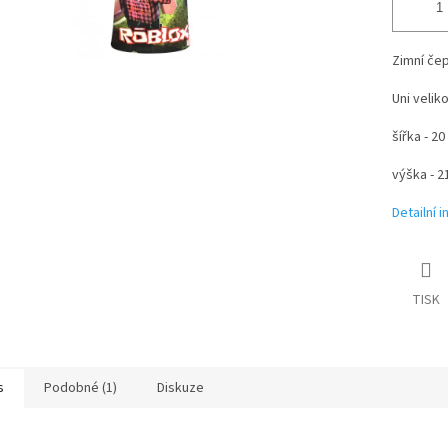
Zimní če
Uni velik
šířka - 2
výška - 2
Detailní 
TISK
s
Podobné (1)
Diskuze