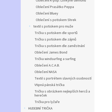
Oblečení K-pop: Lovkyně démonů
Oblečení Prasátko Peppa
Oblečení Bluey
Oblečení s potiskem Shrek
textil s potiskem pro muže
Trička s potiskem dle sportů
Trička s potiskem dle zájmů
Trička s potiskem dle zaměstnání
Oblečení James Bond
Trička windsurfing a surfing
Oblečení A.C.A.B.
Oblečení NASA
Textil s portrétem slavných osobností
Vtipná pánská trička
Trička s obrázkem nejlepších herců a
hereček
Trička pro lyžaře
HUDEBNÍ TRIČKA