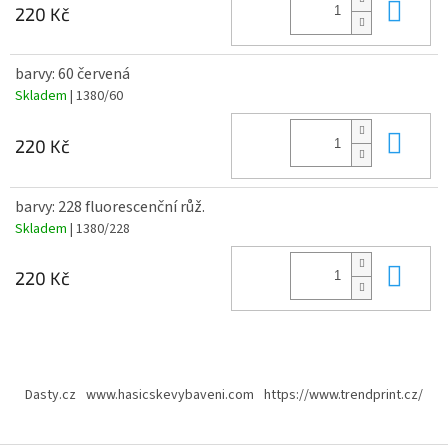
Do 
220 Kč
barvy: 60 červená
Skladem
| 1380/60
Do 
220 Kč
barvy: 228 fluorescenční růž.
Skladem
| 1380/228
Do 
220 Kč
Z
á
Dasty.cz
www.hasicskevybaveni.com
https://www.trendprint.cz/
p
a