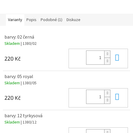
Varianty
Popis
Podobné (1)
Diskuze
barvy: 02 černá
Skladem
| 1380/02
Do 
220 Kč
barvy: 05 royal
Skladem
| 1380/05
Do 
220 Kč
barvy: 12 tyrkysová
Skladem
| 1380/12