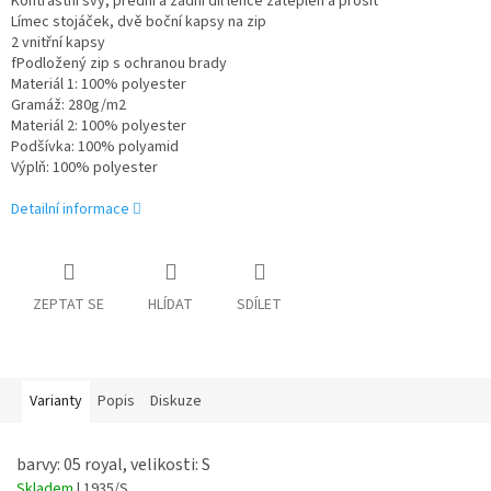
Kontrastní švy, přední a zadní díl lehce zateplen a prošit
Límec stojáček, dvě boční kapsy na zip
2 vnitřní kapsy
fPodložený zip s ochranou brady
Materiál 1: 100% polyester
Gramáž: 280g/m2
Materiál 2: 100% polyester
Podšívka: 100% polyamid
Výplň: 100% polyester
Detailní informace
ZEPTAT SE
HLÍDAT
SDÍLET
Varianty
Popis
Diskuze
barvy: 05 royal, velikosti: S
Skladem
| 1935/S