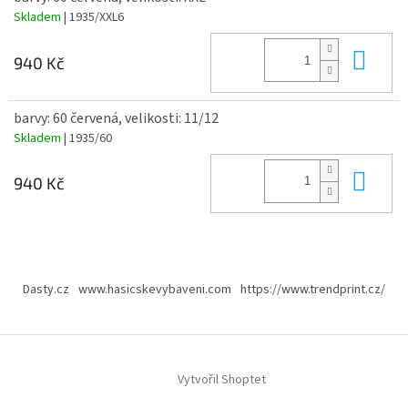
Skladem
| 1935/XXL6
Do 
940 Kč
barvy: 60 červená, velikosti: 11/12
Skladem
| 1935/60
Do 
940 Kč
Z
á
Dasty.cz
www.hasicskevybaveni.com
https://www.trendprint.cz/
p
a
t
í
Vytvořil Shoptet