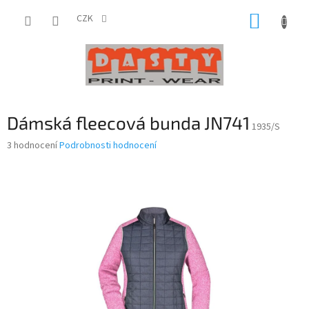
Přejít
NÁKUP
na
CZK
obsah
KOŠÍK
Dámská fleecová bunda JN741
1935/S
Průměrné
3 hodnocení
Podrobnosti hodnocení
hodnocení
produktu
je
3,3
z
5
hvězdiček.