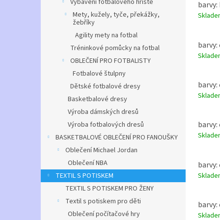
Vybavení fotbalového hřiště
barvy: 
Mety, kužely, tyče, překážky,
Sklad
žebříky
Agility mety na fotbal
barvy: 
Tréninkové pomůcky na fotbal
Sklad
OBLEČENÍ PRO FOTBALISTY
Fotbalové štulpny
barvy: 
Dětské fotbalové dresy
Sklad
Basketbalové dresy
Výroba dámských dresů
barvy: 
Výroba fotbalových dresů
Sklad
BASKETBALOVÉ OBLEČENÍ PRO FANOUŠKY
Oblečení Michael Jordan
Oblečení NBA
barvy: 
Sklad
TEXTIL S POTISKEM
TEXTIL S POTISKEM PRO ŽENY
Textil s potiskem pro děti
barvy: 
Oblečení počítačové hry
Sklad