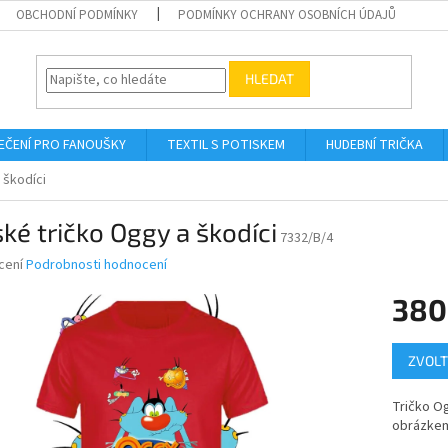
OBCHODNÍ PODMÍNKY
PODMÍNKY OCHRANY OSOBNÍCH ÚDAJŮ
HLEDAT
EČENÍ PRO FANOUŠKY
TEXTIL S POTISKEM
HUDEBNÍ TRIČKA
 škodíci
ké tričko Oggy a škodíci
7332/B/4
né
cení
Podrobnosti hodnocení
ní
380
u
Měrná
ZVOLT
cena:
ek.
Tričko Og
obrázke