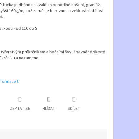
ě trička je dbáno na kvalitu a pohodlné nošení, gramáž
 vyšší 160g/m, což zaručuje barevnou a velikostní stálost
í.
likosti - od 110 do S
čtyřvrstvým průkrčníkem a bočními švy. Zpevněné skryté
ůkrčníku a na ramenou.
informace
ZEPTAT SE
HLÍDAT
SDÍLET