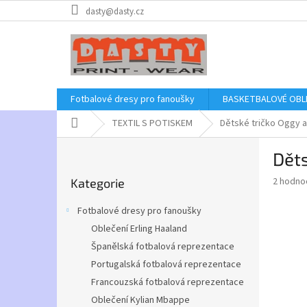
Přejít
dasty@dasty.cz
na
obsah
Fotbalové dresy pro fanoušky
BASKETBALOVÉ OBL
Domů
TEXTIL S POTISKEM
Dětské tričko Oggy a
P
Děts
o
Přeskočit
s
Průměr
2 hodno
Kategorie
kategorie
t
hodnoce
r
produkt
Fotbalové dresy pro fanoušky
a
je
Oblečení Erling Haaland
4,0
n
z
Španělská fotbalová reprezentace
n
5
í
Portugalská fotbalová reprezentace
hvězdič
p
Francouzská fotbalová reprezentace
a
Oblečení Kylian Mbappe