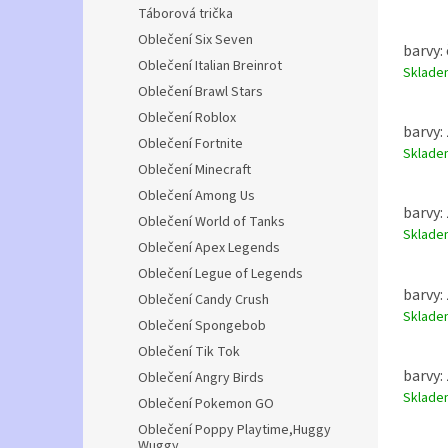
Táborová trička
Oblečení Six Seven
barvy: 
Oblečení Italian Breinrot
Sklad
Oblečení Brawl Stars
Oblečení Roblox
barvy: 
Oblečení Fortnite
Sklad
Oblečení Minecraft
Oblečení Among Us
barvy: 
Oblečení World of Tanks
Sklad
Oblečení Apex Legends
Oblečení Legue of Legends
barvy: 
Oblečení Candy Crush
Sklad
Oblečení Spongebob
Oblečení Tik Tok
barvy: 
Oblečení Angry Birds
Sklad
Oblečení Pokemon GO
Oblečení Poppy Playtime,Huggy
Wuggy