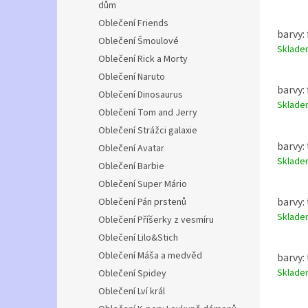
dům
Oblečení Friends
barvy: 
Oblečení Šmoulové
Sklad
Oblečení Rick a Morty
Oblečení Naruto
barvy: 
Oblečení Dinosaurus
Sklad
Oblečení Tom and Jerry
Oblečení Strážci galaxie
barvy: 
Oblečení Avatar
Sklad
Oblečení Barbie
Oblečení Super Mário
barvy: 
Oblečení Pán prstenů
Sklad
Oblečení Příšerky z vesmíru
Oblečení Lilo&Stich
Oblečení Máša a medvěd
barvy: 
Sklad
Oblečení Spidey
Oblečení Lví král