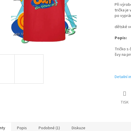
Při výrob
trička je
po vyprán
dětské ve
Popis:
Tričko s 
švy na pr
Detailní 
TISK
nty
Popis
Podobné (1)
Diskuze