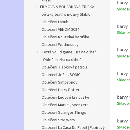
barvy: 
FILMOVÁ A POHÁDKOVÁ TRIČKA
Sklad
Dětský textil s motivy Skibidi
Oblečení Labubu
barvy: 
Oblečení VENOM 2024
Sklad
Oblečení Kouzelná beruška
Oblečení Wednesday
barvy: 
Textil Squid game, Hra na oliheň
Sklad
Oblečení Hra na oliheň
Oblečení Tlapková patrola
barvy: 
Oblečení Ježek SONIC
Sklad
Oblečení Simpsonovi
Oblečení Harry Potter
barvy: 
Oblečení Ledové království
Sklad
Oblečení Marvel, Avengers
Oblečení Stranger Things
Oblečení Star Wars
barvy: 
Sklad
Oblečení La Casa De Papel | Papírový