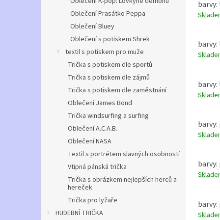
Oblečení K-pop: Lovkyně démonů
barvy: 
Oblečení Prasátko Peppa
Sklad
Oblečení Bluey
Oblečení s potiskem Shrek
barvy: 
textil s potiskem pro muže
Sklad
Trička s potiskem dle sportů
Trička s potiskem dle zájmů
barvy: 
Trička s potiskem dle zaměstnání
Sklad
Oblečení James Bond
Trička windsurfing a surfing
barvy:
Oblečení A.C.A.B.
Sklad
Oblečení NASA
Textil s portrétem slavných osobností
barvy:
Vtipná pánská trička
Sklad
Trička s obrázkem nejlepších herců a
hereček
Trička pro lyžaře
barvy:
HUDEBNÍ TRIČKA
Sklad