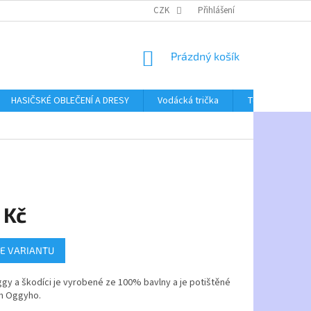
CZK
Přihlášení
NÁKUPNÍ
Prázdný košík
KOŠÍK
HASIČSKÉ OBLEČENÍ A DRESY
Vodácká trička
Textil bez poti
 Kč
E VARIANTU
gy a škodíci je vyrobené ze 100% bavlny a je potištěné
m Oggyho.