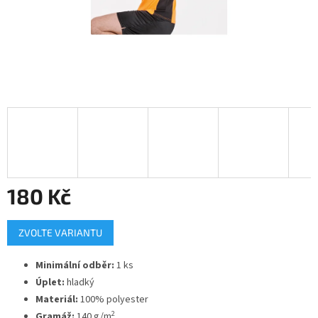
180 Kč
Měrná
ZVOLTE VARIANTU
cena:
Minimální odběr:
1 ks
Úplet:
hladký
Materiál:
100% polyester
2
Gramáž:
140 g/m