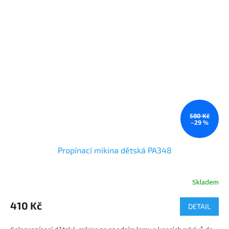
580 Kč
–29 %
Propínací mikina dětská PA348
Skladem
Průměrné
hodnocení
produktu
410 Kč
DETAIL
je
5,0