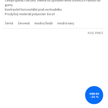
Celopropínací dětská mikina na spodním lemu a koncích rukávů do
z
gumy
5
Kontrastní horizontální pruh na hrudníku
hvězdiček.
Prodyšný materiál polyester tricot
Stojáček
2 boční kapsy na zip
černá
červená
modro/šedá
modrá navy
Vhodná jako součást teplákové soupravy k teplákům PA19
Kód:
894/S
490 Kč
–24 %