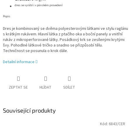
dres se vyrábí i v pánském provedení
Popis
Dres je kombinovaný se dvěma polyesterovými látkami ve stylu raglánu
s krátkým rukávem. Hlavní látka z ptačího oka a boční panely a vnitřní
rukáv z mikroperforované látky. Posádkový krk se zesílenými krytými
švy. Pohodlné látkové tričko a snadno se přizpůsobí tělu.
Techničnost se posunula o krok dále.
Detailní informace
ZEPTAT SE
HLÍDAT
SDÍLET
Související produkty
Kód:
6843/CER