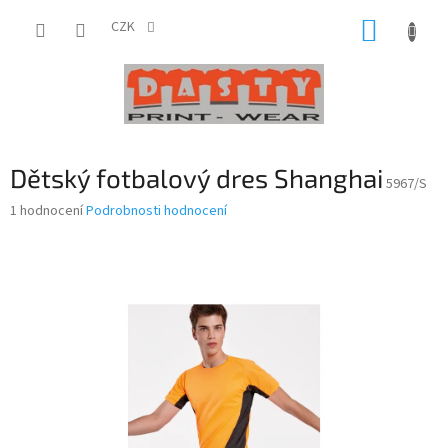
Přejít
NÁKUP
na
CZK
obsah
KOŠÍK
Dětský fotbalový dres Shanghai
5967/S
Průměrné
1 hodnocení
Podrobnosti hodnocení
hodnocení
produktu
je
5,0
z
5
hvězdiček.