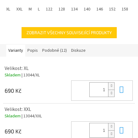
Dres GRIMALDO Španělsko je ikonickým kouskem, který
XL
XXL
M
L
122
128
134
140
146
152
158
1
reprezentuje ŠPANĚLSKOU REPREZENTACI. Dres kombinuje tradiční
styl s moderními technologiemi.
ZOBRAZIT VŠECHNY SOUVISEJÍCÍ PRODUKTY
Varianty
Popis
Podobné (12)
Diskuze
Velikost: XL
Skladem
| 13044/XL
Do 
690 Kč
Velikost: XXL
Skladem
| 13044/XXL
Do 
690 Kč