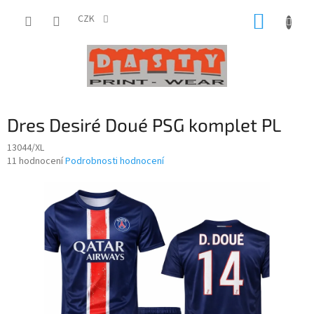
Přejít
NÁKUP
na
CZK
obsah
KOŠÍK
Dres Desiré Doué PSG komplet PL
13044/XL
Průměrné
11 hodnocení
Podrobnosti hodnocení
hodnocení
produktu
je
3,5
z
5
hvězdiček.