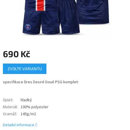
690 Kč
Měrná
ZVOLTE VARIANTU
cena:
specifikace Dres Desiré Doué PSG komplet:
Úplet
:
hladký
Materiál
:
100% polyester
Gramáž
:
145g/m2
Detailní informace