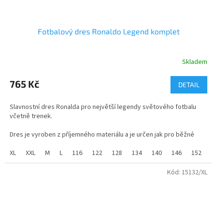
Fotbalový dres Ronaldo Legend komplet
Skladem
Průměrné
hodnocení
produktu
765 Kč
DETAIL
je
4,3
Slavnostní dres Ronalda pro největší legendy světového fotbalu
z
včetně trenek.
5
hvězdiček.
Dres je vyroben z příjemného materiálu a je určen jak pro běžné
nošení tak pro sport.
XL
XXL
M
L
116
122
128
134
140
146
152
1
- Fotbalový dres „Ronaldo Legend“ — stylová replika v atletickém
střihu s potiskem RONALDO a číslem 7 na zádech. Lehký a prodyšný
Kód:
15132/XL
materiál s technologií odvádění vlhkosti, ideální pro trénink i nošení
na fanouškovské akce.
Skladem ve všech velikostech od 116 do XXL