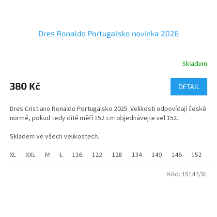
Dres Ronaldo Portugalsko novinka 2026
Skladem
Průměrné
hodnocení
produktu
380 Kč
DETAIL
je
5,0
Dres Cristiano Ronaldo Portugalsko 2025. Velikosti odpovídají české
z
normě, pokud tedy dítě měří 152 cm objednávejte vel.152.
5
hvězdiček.
Skladem ve všech velikostech.
Dětské velikosti - 116 až 164cm
XL
XXL
M
L
116
122
128
134
140
146
152
1
Pánské velikosti - S až XL
Kód:
15147/XL
Fotbalový dres Ronaldo Portugalsko je vyroben ze 100%
polyesteru s příměsí změkčujícího materiálu MESH.