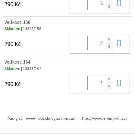
Do 
790 Kč
Velikost: 158
Skladem
| 13323/158
Do 
790 Kč
Velikost: 164
Skladem
| 13323/164
Do 
790 Kč
Z
á
Dasty.cz
www.hasicskevybaveni.com
https://www.trendprint.cz/
p
a