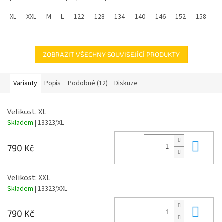
Dres GAVI Španělsko je ikonickým kouskem, který reprezentuje
XL
XXL
M
L
122
128
134
140
146
152
158
1
španělskou zem. Dres kombinuje tradiční styl s moderními
technologiemi.
ZOBRAZIT VŠECHNY SOUVISEJÍCÍ PRODUKTY
Varianty
Popis
Podobné (12)
Diskuze
Velikost: XL
Skladem
| 13323/XL
Do 
790 Kč
Velikost: XXL
Skladem
| 13323/XXL
Do 
790 Kč