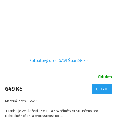
Vhodné jako dárek pro školáka nebo kamaráda z dětství.
Fotbalový dres GAVI Španělsko
Skladem
Průměrné
hodnocení
produktu
649 Kč
DETAIL
je
5,0
Materiál dresu GAVI :
z
5
Tkanina je ve složení 95% PE a 5% příměs MESH určeno pro
hvězdiček.
pohodlné nošení a propustnost potu.