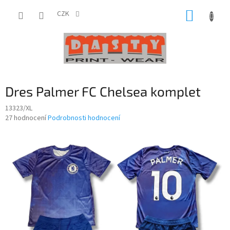
Přejít
NÁKUP
na
CZK
obsah
KOŠÍK
Dres Palmer FC Chelsea komplet
13323/XL
Průměrné
27 hodnocení
Podrobnosti hodnocení
hodnocení
produktu
je
3,2
z
5
hvězdiček.