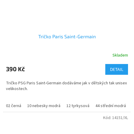
Tričko Paris Saint-Germain
Skladem
Průměrné
hodnocení
produktu
390 Kč
DETAIL
je
5,0
Tričko PSG Paris Saint-Germain dodáváme jak v dětských tak unisex
z
velikostech.
5
hvězdiček.
02 černá
10 nebesky modrá
12 tyrkysová
44 střední modrá
5
Kód:
14151/XL