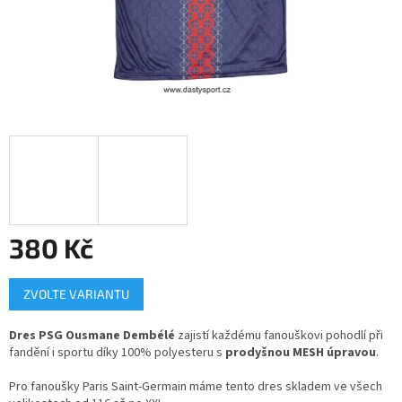
380 Kč
Měrná
ZVOLTE VARIANTU
cena:
Dres PSG Ousmane Dembélé
zajistí každému fanouškovi pohodlí při
fandění i sportu díky 100% polyesteru s
prodyšnou MESH úpravou
.
Pro fanoušky Paris Saint-Germain máme tento dres skladem ve všech