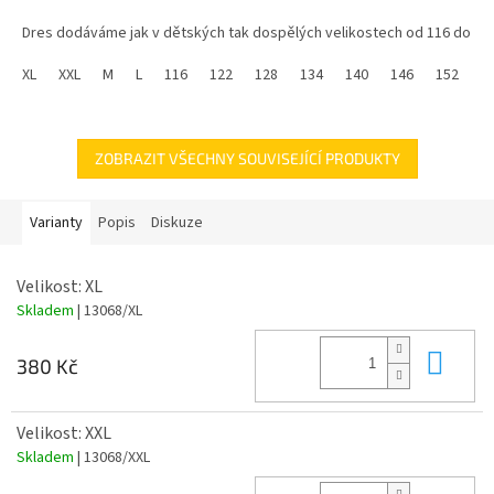
Dres dodáváme jak v dětských tak dospělých velikostech od 116 do
XXL.
XL
XXL
M
L
116
122
128
134
140
146
152
1
ZOBRAZIT VŠECHNY SOUVISEJÍCÍ PRODUKTY
Varianty
Popis
Diskuze
Velikost: XL
Skladem
| 13068/XL
Do 
380 Kč
Velikost: XXL
Skladem
| 13068/XXL