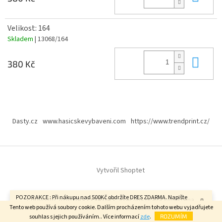
Velikost: 164
Skladem
| 13068/164
Do 
380 Kč
Z
á
Dasty.cz
www.hasicskevybaveni.com
https://www.trendprint.cz/
p
a
t
í
Vytvořil Shoptet
POZOR AKCE : Při nákupu nad 500Kč obdržíte DRES ZDARMA. Napište
Copyright 2026
DASTYSPORT
. Všechna práva vyhrazena.
velikost do poznámky v závěrečném kroku objednávky. FAJN DEN.
Tento web používá soubory cookie. Dalším procházením tohoto webu vyjadřujete
souhlas s jejich používáním.. Více informací
zde
.
ROZUMÍM