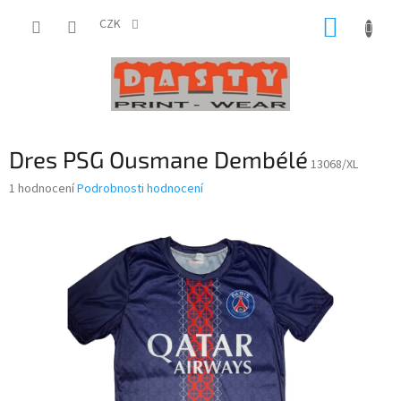
Přejít
NÁKUP
na
CZK
obsah
KOŠÍK
Dres PSG Ousmane Dembélé
13068/XL
Průměrné
1 hodnocení
Podrobnosti hodnocení
hodnocení
produktu
je
5,0
z
5
hvězdiček.