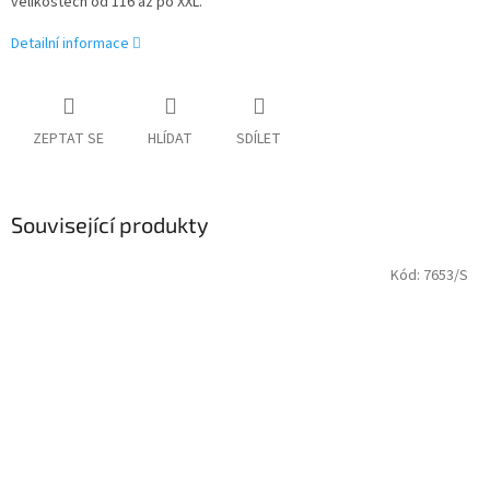
velikostech od 116 až po XXL.
Detailní informace
ZEPTAT SE
HLÍDAT
SDÍLET
Související produkty
Kód:
7653/S