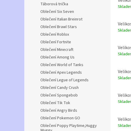
Veliko
Táborová trička
Sklad
Oblečení Six Seven
Oblečení Italian Breinrot
Veliko
Oblečení Brawl Stars
Sklad
Oblečení Roblox
Oblečení Fortnite
Veliko
Oblečení Minecraft
Sklad
Oblečení Among Us
Oblečení World of Tanks
Veliko
Oblečení Apex Legends
Sklad
Oblečení Legue of Legends
Oblečení Candy Crush
Veliko
Oblečení Spongebob
Sklad
Oblečení Tik Tok
Oblečení Angry Birds
Oblečení Pokemon GO
Veliko
Sklad
Oblečení Poppy Playtime,Huggy
Wuggy