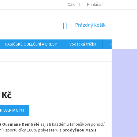
CZK
Přihlášení
NÁKUPNÍ
Prázdný košík
KOŠÍK
HASIČSKÉ OBLEČENÍ A DRESY
Vodácká trička
Textil bez poti
 Kč
E VARIANTU
G Ousmane Dembélé
zajistí každému fanouškovi pohodlí
ní i sportu díky 100% polyesteru s
prodyšnou MESH
.