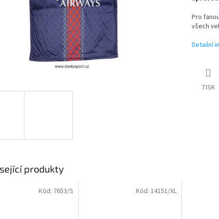
Pro fano
všech vel
Detailní 
TISK
sející produkty
Kód:
7653/S
Kód:
14151/XL