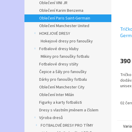
Oblečení VINI JR
Oblečení Karim Benzema
Oblečení Paris Saint-Germain
Oblečení Manchester United
Tričk
HOKEJOVÉ DRESY
Germ
Hokejové dresy pro fanoušky
Průmě
Fotbalové dresy kluby
hodno
Mikiny pro fanoušky fotbalu
produ
390
Fotbalové dresy státy
je
5,0
Čepice a šály pro fanoušky
Tričko
z
Dárky pro fanoušky fotbalu
dodává
5
unisex
hvězdi
Oblečení Manchester City
Oblečení Inter Milán
Figurky a karty fotbalisti
02 čer
Dresy s vlastním jménem a číslem
Výroba dresů
FOTBALOVÉ DRESY PRO TÝMY
Varia