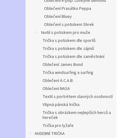
Oblečení K-pop: Lovkyně démonů
Oblečení Prasátko Peppa
Oblečení Bluey
Oblečení s potiskem Shrek
textil s potiskem pro muže
Trička s potiskem dle sportů
Trička s potiskem dle zájmů
Trička s potiskem dle zaměstnání
Oblečení James Bond
Trička windsurfing a surfing
Oblečení A.C.A.B.
Oblečení NASA
Textil s portrétem slavných osobností
Vtipná pánská trička
Trička s obrázkem nejlepších herců a
hereček
Trička pro lyžaře
HUDEBNÍ TRIČKA