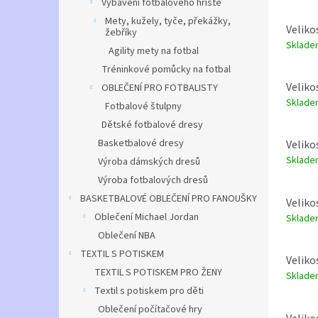
Vybavení fotbalového hřiště
Mety, kužely, tyče, překážky,
Veliko
žebříky
Sklad
Agility mety na fotbal
Tréninkové pomůcky na fotbal
Veliko
OBLEČENÍ PRO FOTBALISTY
Sklad
Fotbalové štulpny
Dětské fotbalové dresy
Basketbalové dresy
Veliko
Sklad
Výroba dámských dresů
Výroba fotbalových dresů
BASKETBALOVÉ OBLEČENÍ PRO FANOUŠKY
Velikos
Oblečení Michael Jordan
Sklad
Oblečení NBA
TEXTIL S POTISKEM
Veliko
TEXTIL S POTISKEM PRO ŽENY
Sklad
Textil s potiskem pro děti
Oblečení počítačové hry