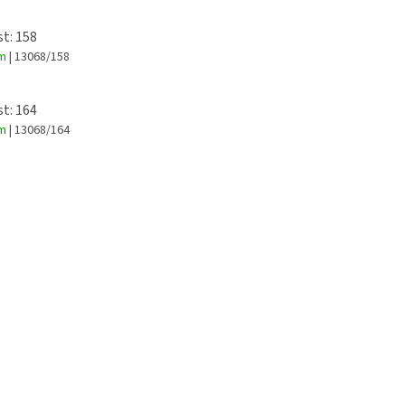
st: 158
em
| 13068/158
st: 164
em
| 13068/164