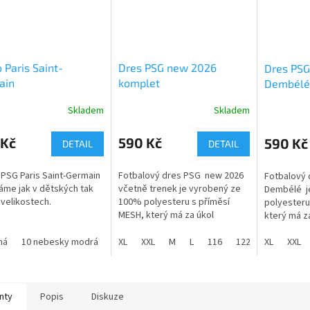
o Paris Saint-
Dres PSG new 2026
Dres PS
ain
komplet
Dembélé
Skladem
Skladem
rné
Průměrné
cení
hodnocení
ktu
produktu
 Kč
590 Kč
590 Kč
DETAIL
DETAIL
je
4,3
 PSG Paris Saint-Germain
Fotbalový dres PSG new 2026
Fotbalový
z
me jak v dětských tak
včetně trenek je vyrobený ze
Dembélé j
5
 velikostech.
100% polyesteru s příměsí
polyesteru
ček.
hvězdiček.
MESH, který má za úkol
který má z
změkčení tkaniny.
změkčení t
ná
10 nebesky modrá
12 tyrkysová
XL
XXL
M
44 střední modrá
L
116
122
55 navy
XL
128
XXL
134
Dres dodáváme jak v dětských
Dres dodáv
tak dospělých velikostech od
tak dospěl
116 do XXL.
116 do XXL.
nty
Popis
Diskuze