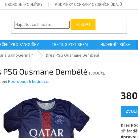
OBCHODNÍ PODMÍNKY
PODMÍNKY OCHRANY OSOBNÍCH ÚDAJŮ
HLEDAT
EČENÍ PRO FANOUŠKY
TEXTIL S POTISKEM
HUDEBNÍ TRIČKA
aris Saint-Germain
Dres PSG Ousmane Dembélé
s PSG Ousmane Dembélé
13068/XL
né
cení
Podrobnosti hodnocení
ní
380
u
Měrná
ZVOLT
cena:
ek.
Dres PS
při fandě
úpravou