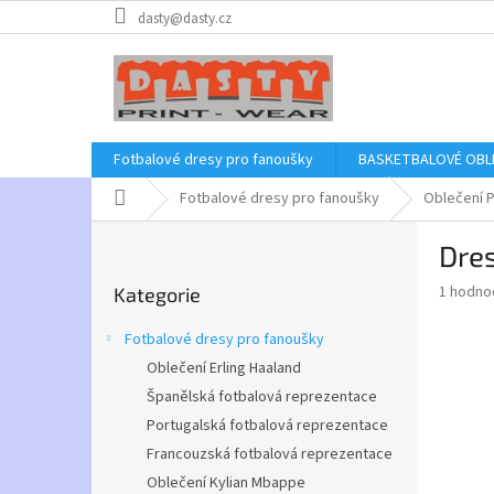
Přejít
dasty@dasty.cz
na
obsah
Fotbalové dresy pro fanoušky
BASKETBALOVÉ OBL
Domů
Fotbalové dresy pro fanoušky
Oblečení P
P
Dre
o
Přeskočit
s
Průměr
1 hodno
Kategorie
kategorie
t
hodnoce
r
produkt
Fotbalové dresy pro fanoušky
a
je
Oblečení Erling Haaland
5,0
n
z
Španělská fotbalová reprezentace
n
5
í
Portugalská fotbalová reprezentace
hvězdič
p
Francouzská fotbalová reprezentace
a
Oblečení Kylian Mbappe