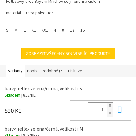
Fotbalový dres Bayern Mnichov se jménem a číslem
z
5
materiál - 100% polyester
hvězdiček.
Pouze dospělé velikosti
S
M
L
XL
XXL
4
8
12
16
Fotbalový dres Bayern Mnichov je skladem doručíme do 5 dnů,nebo
si
můžete vyzvednout na naší prodejně.Pokud si přejete dřívější
datum dodání prosím napište nám datum do poznámky.
ZOBRAZIT VŠECHNY SOUVISEJÍCÍ PRODUKTY
Varianty
Popis
Podobné (5)
Diskuze
barvy: reflex zelená/černá, velikosti: S
Skladem
| 813/REF
Do 
690 Kč
barvy: reflex zelená/černá, velikosti: M
Skladem
| 813/REF4