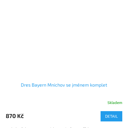
Dres Bayern Mnichov se jménem komplet
Skladem
Průměrné
hodnocení
produktu
870 Kč
DETAIL
je
5,0