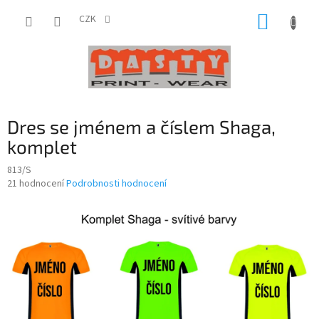
Přejít
NÁKUP
na
CZK
obsah
KOŠÍK
Dres se jménem a číslem Shaga,
komplet
813/S
Průměrné
21 hodnocení
Podrobnosti hodnocení
hodnocení
produktu
je
4,0
z
5
hvězdiček.