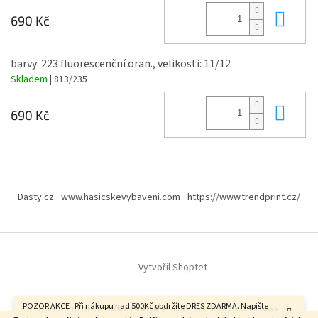
Do 
690 Kč
barvy: 223 fluorescenční oran., velikosti: 11/12
Skladem
| 813/235
Do 
690 Kč
Z
á
Dasty.cz
www.hasicskevybaveni.com
https://www.trendprint.cz/
p
a
t
í
Vytvořil Shoptet
POZOR AKCE : Při nákupu nad 500Kč obdržíte DRES ZDARMA. Napište
Copyright 2026
DASTYSPORT
. Všechna práva vyhrazena.