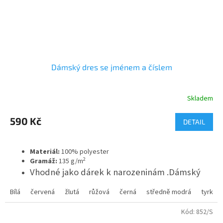
Dámský dres se jménem a číslem
Skladem
Průměrné
hodnocení
produktu
590 Kč
DETAIL
je
3,3
z
Materiál:
100% polyester
5
2
Gramáž:
135 g/m
hvězdiček.
Vhodné jako dárek k narozeninám .Dámský
dres prodáváme ve všech velikostech.
Bílá
červená
žlutá
růžová
černá
středně modrá
tyrkys
Kód:
852/S