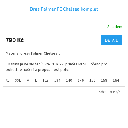
Dres Palmer FC Chelsea komplet
Skladem
Průměrné
hodnocení
produktu
790 Kč
DETAIL
je
3,2
Materiál dresu Palmer Chelsea :
z
5
Tkanina je ve složení 95% PE a 5% příměs MESH určeno pro
hvězdiček.
pohodlné nošení a propustnost potu.
Vyroben z vysoce kvalitního, prodyšného materiálu, je dres Palmer
XL
XXL
M
L
128
134
140
146
152
158
164
Chelsea ideální pro zápasy i každodenní nošení.
Kód:
13062/XL