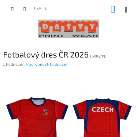
Přejít
NÁKUP
na
CZK
obsah
KOŠÍK
Fotbalový dres ČR 2026
15082/XL
Průměrné
1 hodnocení
Podrobnosti hodnocení
hodnocení
produktu
je
5,0
z
5
hvězdiček.