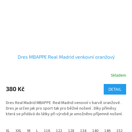
Dres MBAPPE Real Madrid venkovní oranžový
Skladem
Průměrné
hodnocení
produktu
380 Kč
DETAIL
je
5,0
Dres Real Madrid MBAPPE Real Madrid venovní v barvě oranžové .
z
Dres je určen jak pro sport tak pro běžné nošení . Díky příměsy
5
která se přidává do látky při výrobě je umožněno příjemné nošení.
hvězdiček.
XL
XXL
M
L
116
122
128
134
140
146
152
1