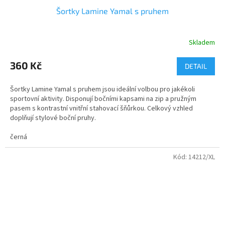
Šortky Lamine Yamal s pruhem
Skladem
Průměrné
hodnocení
produktu
360 Kč
DETAIL
je
5,0
Šortky Lamine Yamal s pruhem jsou ideální volbou pro jakékoli
z
sportovní aktivity. Disponují bočními kapsami na zip a pružným
5
pasem s kontrastní vnitřní stahovací šňůrkou. Celkový vzhled
hvězdiček.
doplňují stylové boční pruhy.
černá
Velikost
:
4, 6, 8, 10, 12, 14, 16
Minimální odběr
:
1 ks
100% POLYESTER
Kód:
14212/XL
Materiál
:
Gramáž
:
200g/m2