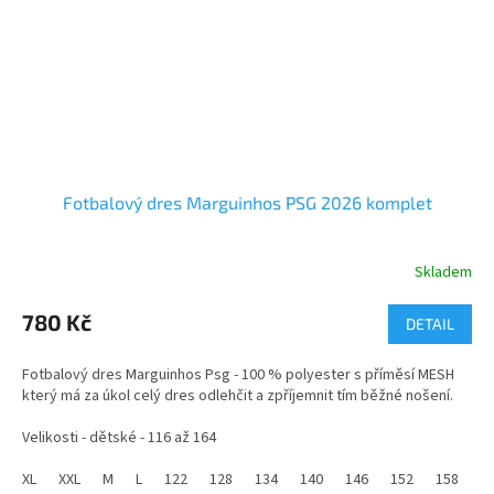
Fotbalový dres Marguinhos PSG 2026 komplet
Skladem
780 Kč
DETAIL
Fotbalový dres Marguinhos Psg - 100 % polyester s příměsí MESH
který má za úkol celý dres odlehčit a zpříjemnit tím běžné nošení.
Velikosti - dětské - 116 až 164
Velikosti - pánské - M až XXL
XL
XXL
M
L
122
128
134
140
146
152
158
1