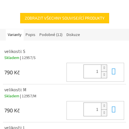
Replika fotbalového dresu ve kterém hraje Marguinhos
Vhodné jako dárek pro děti k narozeninám, nebo na Vánoce.
ZOBRAZIT VŠECHNY SOUVISEJÍCÍ PRODUKTY
Varianty
Popis
Podobné (12)
Diskuze
velikosti: S
Skladem
| 12957/S
Do 
790 Kč
velikosti: M
Skladem
| 12957/M
Do 
790 Kč
velikosti: L