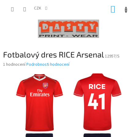
Přejít
NÁKUP
na
CZK
obsah
KOŠÍK
Fotbalový dres RICE Arsenal
12957/S
Průměrné
1 hodnocení
Podrobnosti hodnocení
hodnocení
produktu
je
5,0
z
5
hvězdiček.