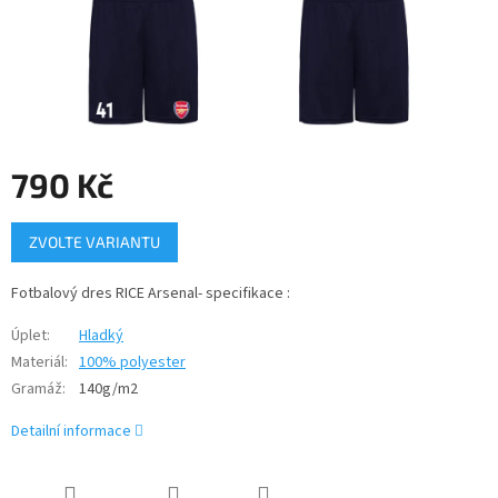
790 Kč
Měrná
ZVOLTE VARIANTU
cena:
Fotbalový dres RICE Arsenal- specifikace :
Úplet
:
Hladký
Materiál
:
100% polyester
Gramáž
:
140g/m2
Detailní informace