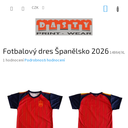
Přejít
NÁKUP
na
CZK
obsah
KOŠÍK
Fotbalový dres Španělsko 2026
14864/XL
Průměrné
1 hodnocení
Podrobnosti hodnocení
hodnocení
produktu
je
5,0
z
5
hvězdiček.