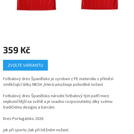
359 Kč
Měrná
ZVOLTE VARIANTU
cena:
Fotbalový dres Španělsko je vyroben z PE materiálu s příměsí
změkčující látky MESH ,která umožnuje pohodlné nošení
Fotbalový dres
Španělsko národní fotbalový tým
patří mezi
nejikoničtější na světě a je snadno rozpoznatelný díky svému
tradičnímu designu a barvám.
Dres Portugalsko 2026
jak při sportu ,tak při běžném nošení.