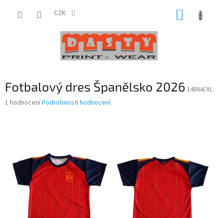
Přejít
NÁKUP
na
CZK
obsah
KOŠÍK
Fotbalový dres Španělsko 2026
14864/XL
Průměrné
1 hodnocení
Podrobnosti hodnocení
hodnocení
produktu
je
5,0
z
5
hvězdiček.