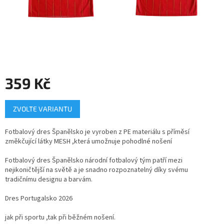
359 Kč
Měrná
ZVOLTE VARIANTU
cena:
Fotbalový dres Španělsko je vyroben z PE materiálu s příměsí
změkčující látky MESH ,která umožnuje pohodlné nošení
Fotbalový dres
Španělsko národní fotbalový tým
patří mezi
nejikoničtější na světě a je snadno rozpoznatelný díky svému
tradičnímu designu a barvám.
Dres Portugalsko 2026
jak při sportu ,tak při běžném nošení.