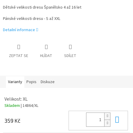
Dětské velikosti dresu Španělsko 4 až 16 let
Pánské velikosti dresu - S až XXL
Detailní informace
ZEPTAT SE
HLÍDAT
SDÍLET
Varianty
Popis
Diskuze
Velikost: XL
Skladem
| 14864/XL
Do 
359 Kč