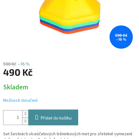
590 Kč
–16 %
590 Kč
–16 %
490 Kč
Měrná
Skladem
cena:
Možnosti doručení
Přidat do košíku
Set šestnácti víceúčelových tréninkových met pro zřetelné vymezení