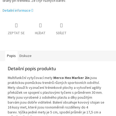
dráhy při tréninku. Ze čtyř různých barev.
Detailní informace
ZEPTAT SE
HLÍDAT
SDÍLET
Popis
Diskuze
Detailní popis produktu
Multifunkční vytyčovací mety
Merco Hex Marker 2in
jsou
praktickou pomůckou trenérů různých sportovních odvětví.
Mety slouží k vyznačení tréninkové plochy a vytvoření agility
překážek ve spojení s plastovými tyčemi s průměrem 30 mm.
Mety jsou vyrobené z odolného plastu a díky použitým
barvám jsou dobře viditelné. Balení obsahuje kovový stojan se
16 kusy met, které jsou rovnoměrně rozděleny do 4
barev. Výška jedné mety je 5 cm, spodní průměr je 17,5 cm a