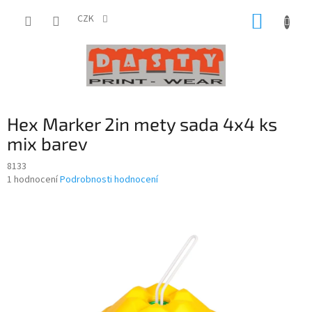
Přejít
NÁKUP
na
CZK
obsah
KOŠÍK
Hex Marker 2in mety sada 4x4 ks
mix barev
8133
Průměrné
1 hodnocení
Podrobnosti hodnocení
hodnocení
produktu
je
5,0
z
5
hvězdiček.