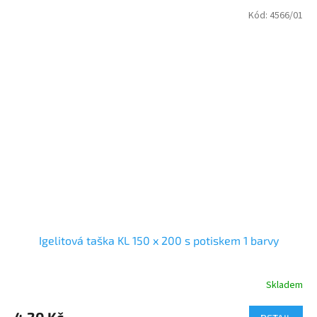
Kód:
4566/01
Igelitová taška KL 150 x 200 s potiskem 1 barvy
Skladem
Průměrné
hodnocení
produktu