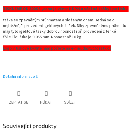
TISKNEME OD 500KS ,cena je včetně DPH a včetně tašky i potisku
taška se zpevněným průhmatem a složeným dnem. Jedná se o
nejběžnější provedení igelitových tašek. Díky zpevněnému průhmatu
mají tyto igelitové tašky dobrou nosnost i při provedení z tenké
fólie.Tlouštka je 0,055 mm. Nosnost až 10 kg.
Logo v tiskové kvalitě nám pošlete na e-mail dasty@dasty.cz
Detailní informace
ZEPTAT SE
HLÍDAT
SDÍLET
Související produkty