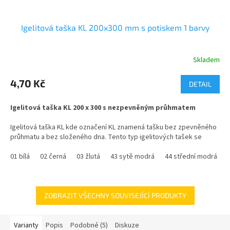
Igelitová taška KL 200x300 mm s potiskem 1 barvy
Skladem
Průměrné
hodnocení
produktu
4,70 Kč
DETAIL
je
5,0
Igelitová taška KL 200 x 300 s nezpevněným průhmatem
z
5
Igelitová taška KL kde označení KL znamená tašku bez zpevněného
hvězdiček.
průhmatu a bez složeného dna. Tento typ igelitových tašek se
vyrábí pouze v menších rozměrech a je určen pro lehké zboží.
01 bílá
02 černá
03 žlutá
43 sytě modrá
44 střední modrá
Potisk možný od 500 ks
Samotnou tašku dodáváme od 200ks
ZOBRAZIT VŠECHNY SOUVISEJÍCÍ PRODUKTY
cena je včetně DPH a platí pro tašku včetně jednobarevného tisku.
Dodávané rozměry : 150 x 200 mm, 200 x 300 mm, 250 x 350 mm.
Varianty
Popis
Podobné (5)
Diskuze