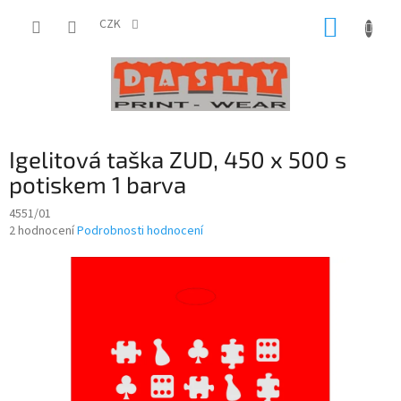
Přejít
NÁKUP
na
CZK
obsah
KOŠÍK
Igelitová taška ZUD, 450 x 500 s
potiskem 1 barva
4551/01
Průměrné
2 hodnocení
Podrobnosti hodnocení
hodnocení
produktu
je
5,0
z
5
hvězdiček.