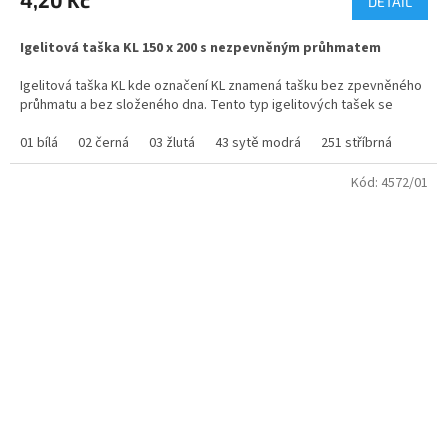
4,20 Kč
DETAIL
je
5,0
Igelitová taška KL 150 x 200 s nezpevněným průhmatem
z
5
Igelitová taška KL kde označení KL znamená tašku bez zpevněného
hvězdiček.
průhmatu a bez složeného dna. Tento typ igelitových tašek se
vyrábí pouze v menších rozměrech a je určen pro lehké zboží.
01 bílá
02 černá
03 žlutá
43 sytě modrá
251 stříbrná
Potisk možný od 500 ks
Kód:
4572/01
Samotnou tašku dodáváme od 200ks
cena je včetně DPH a platí pro tašku včetně jednobarevného tisku.
Dodávané rozměry : 150 x 200 mm, 200 x 300 mm, 250 x 350 mm.