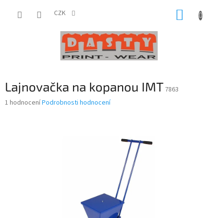
Přejít
NÁKUP
na
CZK
obsah
KOŠÍK
Lajnovačka na kopanou IMT
7863
Průměrné
1 hodnocení
Podrobnosti hodnocení
hodnocení
produktu
je
5,0
z
5
hvězdiček.