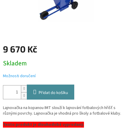
9 670 Kč
Měrná
Skladem
cena:
Možnosti doručení
Přidat do košíku
Lajnovačka na kopanou IMT slouží k lajnování fotbalových hřišť s
různými povrchy. Lajnovačka je vhodná pro školy a fotbalové kluby.
Tento produkt je dlouhodobě vyprodaný.