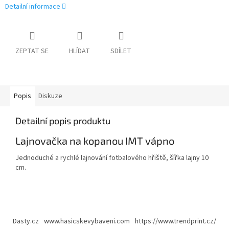
Detailní informace
ZEPTAT SE
HLÍDAT
SDÍLET
Popis
Diskuze
Detailní popis produktu
Lajnovačka na kopanou IMT vápno
Jednoduché a rychlé lajnování fotbalového hřiště, šířka lajny 10
cm.
Z
á
Dasty.cz
www.hasicskevybaveni.com
https://www.trendprint.cz/