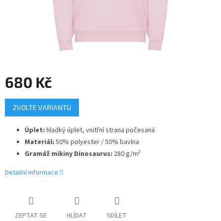
680 Kč
Měrná
ZVOLTE VARIANTU
cena:
Úplet:
hladký úplet, vnitřní strana počesaná
Materiál:
50% polyester / 50% bavlna
2
Gramáž mikiny Dinosaurus:
280 g/m
Detailní informace
ZEPTAT SE
HLÍDAT
SDÍLET