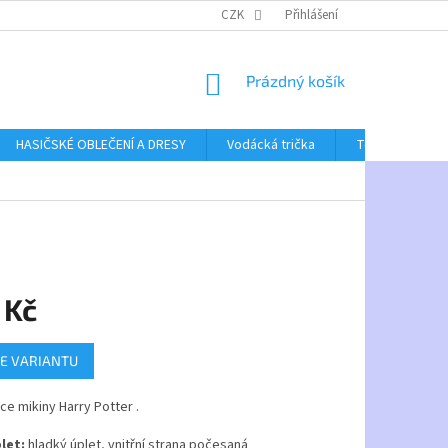
CZK
Přihlášení
NÁKUPNÍ
Prázdný košík
KOŠÍK
HASIČSKÉ OBLEČENÍ A DRESY
Vodácká trička
Textil bez poti
 Kč
E VARIANTU
ce mikiny Harry Potter .
let:
hladký úplet, vnitřní strana počesaná