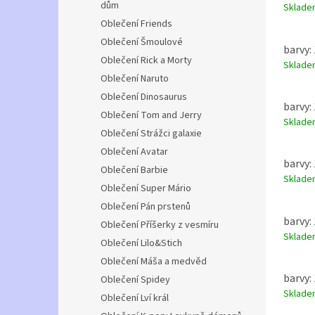
dům
Sklad
Oblečení Friends
Oblečení Šmoulové
barvy:
Oblečení Rick a Morty
Sklad
Oblečení Naruto
Oblečení Dinosaurus
barvy:
Oblečení Tom and Jerry
Sklad
Oblečení Strážci galaxie
Oblečení Avatar
barvy:
Oblečení Barbie
Sklad
Oblečení Super Mário
Oblečení Pán prstenů
barvy: 
Oblečení Příšerky z vesmíru
Sklad
Oblečení Lilo&Stich
Oblečení Máša a medvěd
barvy: 
Oblečení Spidey
Sklad
Oblečení Lví král