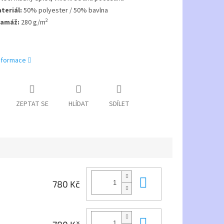
teriál:
50% polyester / 50% bavlna
2
amáž:
280 g/m
informace
ZEPTAT SE
HLÍDAT
SDÍLET
Do košíku
780 Kč
Do košíku