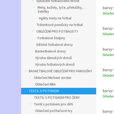
Vybavení fotbalového hřiště
Mety, kužely, tyče, překážky,
barvy: 
žebříky
Sklad
Agility mety na fotbal
Tréninkové pomůcky na fotbal
barvy: 
OBLEČENÍ PRO FOTBALISTY
Sklad
Fotbalové štulpny
Dětské fotbalové dresy
barvy: 
Basketbalové dresy
Sklad
Výroba dámských dresů
Výroba fotbalových dresů
barvy: 
BASKETBALOVÉ OBLEČENÍ PRO FANOUŠKY
Sklad
Oblečení Michael Jordan
Oblečení NBA
barvy: 
TEXTIL S POTISKEM
Sklad
TEXTIL S POTISKEM PRO ŽENY
Textil s potiskem pro děti
Oblečení počítačové hry
barvy: 