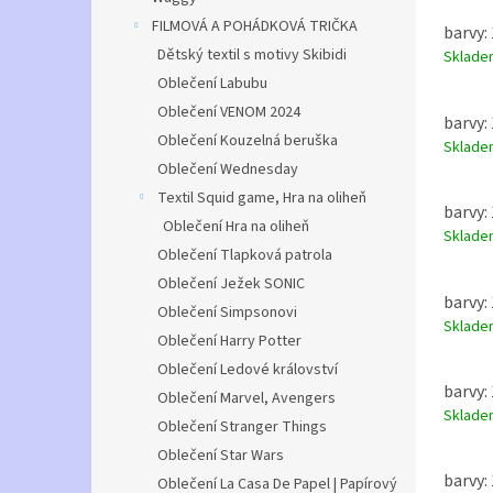
FILMOVÁ A POHÁDKOVÁ TRIČKA
barvy:
Dětský textil s motivy Skibidi
Sklad
Oblečení Labubu
Oblečení VENOM 2024
barvy:
Oblečení Kouzelná beruška
Sklad
Oblečení Wednesday
Textil Squid game, Hra na oliheň
barvy:
Oblečení Hra na oliheň
Sklad
Oblečení Tlapková patrola
Oblečení Ježek SONIC
barvy:
Oblečení Simpsonovi
Sklad
Oblečení Harry Potter
Oblečení Ledové království
barvy:
Oblečení Marvel, Avengers
Sklad
Oblečení Stranger Things
Oblečení Star Wars
barvy:
Oblečení La Casa De Papel | Papírový