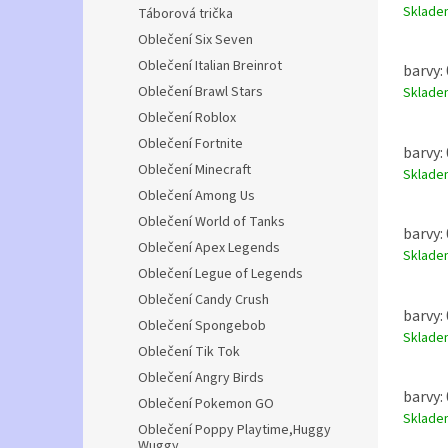
Sklad
Táborová trička
Oblečení Six Seven
Oblečení Italian Breinrot
barvy: 
Oblečení Brawl Stars
Sklad
Oblečení Roblox
Oblečení Fortnite
barvy: 
Oblečení Minecraft
Sklad
Oblečení Among Us
Oblečení World of Tanks
barvy: 
Oblečení Apex Legends
Sklad
Oblečení Legue of Legends
Oblečení Candy Crush
barvy: 
Oblečení Spongebob
Sklad
Oblečení Tik Tok
Oblečení Angry Birds
barvy: 
Oblečení Pokemon GO
Sklad
Oblečení Poppy Playtime,Huggy
Wuggy