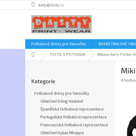
Přejít
dasty@dasty.cz
na
obsah
Fotbalové dresy pro fanoušky
BASKETBALOVÉ OBL
Domů
TEXTIL S POTISKEM
Mikina Harry Potter 
P
Miki
o
Přeskočit
s
Průměr
4 hodno
Kategorie
kategorie
t
hodnoce
r
produkt
Fotbalové dresy pro fanoušky
a
je
Oblečení Erling Haaland
4,8
n
z
Španělská fotbalová reprezentace
n
5
í
Portugalská fotbalová reprezentace
hvězdič
p
Francouzská fotbalová reprezentace
a
Oblečení Kylian Mbappe