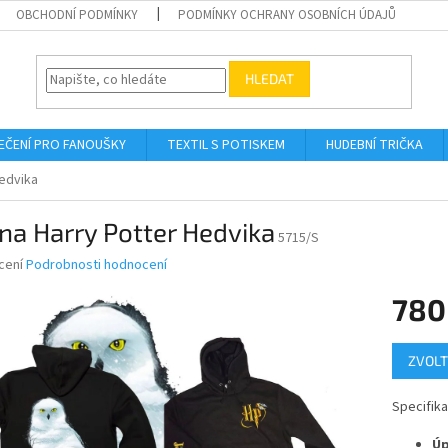
OBCHODNÍ PODMÍNKY
PODMÍNKY OCHRANY OSOBNÍCH ÚDAJŮ
HLEDAT
EČENÍ PRO FANOUŠKY
TEXTIL S POTISKEM
HUDEBNÍ TRIČKA
Hedvika
na Harry Potter Hedvika
5715/S
né
cení
Podrobnosti hodnocení
ní
780
u
Měrná
ZVOLT
cena:
ek.
Specifika
Úp