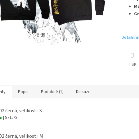
Ma
Gr
Detailní 
TISK
nty
Popis
Podobné (1)
Diskuze
02 černá, velikosti: S
em
| 5715/S
02 černá, velikosti: M