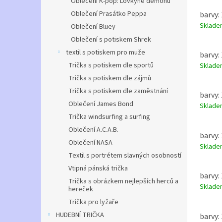
Oblečení K-pop: Lovkyně démonů
Oblečení Prasátko Peppa
barvy: 
Sklad
Oblečení Bluey
Oblečení s potiskem Shrek
textil s potiskem pro muže
barvy: 
Trička s potiskem dle sportů
Sklad
Trička s potiskem dle zájmů
Trička s potiskem dle zaměstnání
barvy: 
Oblečení James Bond
Sklad
Trička windsurfing a surfing
Oblečení A.C.A.B.
barvy: 
Oblečení NASA
Sklad
Textil s portrétem slavných osobností
Vtipná pánská trička
barvy: 
Trička s obrázkem nejlepších herců a
Sklad
hereček
Trička pro lyžaře
HUDEBNÍ TRIČKA
barvy: 