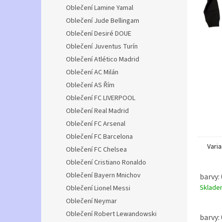
n
Oblečení Lamine Yamal
e
Oblečení Jude Bellingam
l
Oblečení Desiré DOUE
Oblečení Juventus Turín
Oblečení Atlético Madrid
Oblečení AC Milán
Oblečení AS Řím
Oblečení FC LIVERPOOL
Oblečení Real Madrid
Oblečení FC Arsenal
Oblečení FC Barcelona
Varia
Oblečení FC Chelsea
Oblečení Cristiano Ronaldo
Oblečení Bayern Mnichov
barvy: 
Sklad
Oblečení Lionel Messi
Oblečení Neymar
Oblečení Robert Lewandowski
barvy: 