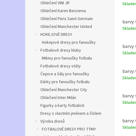
Oblečení VINI JR
Sklad
Oblečení Karim Benzema
Oblečení Paris Saint-Germain
barvy: 
Oblečení Manchester United
Sklad
HOKEJOVÉ DRESY
Hokejové dresy pro fanoušky
barvy: 
Fotbalové dresy kluby
Sklad
Mikiny pro fanoušky fotbalu
Fotbalové dresy státy
barvy: 
Čepice a šály pro fanoušky
Sklad
Dárky pro fanoušky fotbalu
Oblečení Manchester City
barvy: 
Oblečení Inter Milán
Sklad
Figurky a karty fotbalisti
Dresy s vlastním jménem a číslem
barvy: 
Výroba dresů
Sklad
FOTBALOVÉ DRESY PRO TÝMY