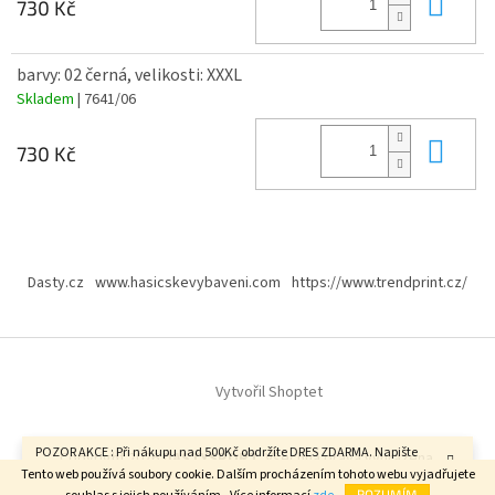
Do 
730 Kč
barvy: 02 černá, velikosti: XXXL
Skladem
| 7641/06
Do 
730 Kč
Z
á
Dasty.cz
www.hasicskevybaveni.com
https://www.trendprint.cz/
p
a
t
í
Vytvořil Shoptet
POZOR AKCE : Při nákupu nad 500Kč obdržíte DRES ZDARMA. Napište
Copyright 2026
DASTYSPORT
. Všechna práva vyhrazena.
velikost do poznámky v závěrečném kroku objednávky. FAJN DEN.
Tento web používá soubory cookie. Dalším procházením tohoto webu vyjadřujete
ROZUMÍM