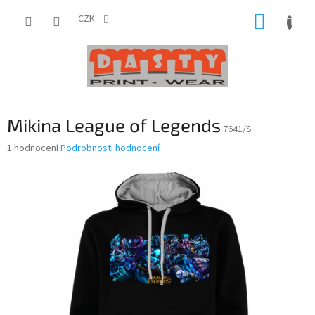
Přejít
NÁKUP
na
CZK
obsah
KOŠÍK
Mikina League of Legends
7641/S
Průměrné
1 hodnocení
Podrobnosti hodnocení
hodnocení
produktu
je
5,0
z
5
hvězdiček.